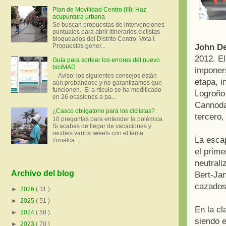
Plan de Movilidad Centro (III): Haz
acupuntura urbana
Se buscan propuestas de intervenciones
puntuales para abrir itinerarios ciclistas
bloqueados del Distrito Centro. Vota I.
John D
Propuestas gener...
2012. El
Guía para sortear los errores del nuevo
biciMAD
imponer
Aviso: los siguientes consejos están
etapa, i
aún probándose y no garantizamos que
funcionen. El a rtículo se ha modificado
Logroño 
en 26 ocasiones a pa...
Cannodal
¿Casco obligatorio para los ciclistas?
tercero,
10 preguntas para entender la polémica
Si acabas de llegar de vacaciones y
recibes varios tweets con el tema
La esca
#noalca...
el prime
neutral
Archivo del blog
Bert-Jan
cazados 
►
2026
( 31 )
►
2025
( 51 )
En la cl
►
2024
( 58 )
siendo e
►
2023
( 70 )