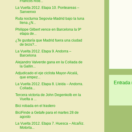
Francos Rod...
La Vuelta 2012. Etapa 10. Ponteareas –
Sanxenxo
Ruta nocturna Segovia-Madrid bajo la luna
llena ¿N...
Philippe Gilbert vence en Barcelona la 9ª
etapa de...
¿Te gustaría que Madrid fuera una ciudad
de bicis?...
La Vuelta 2012. Etapa 9. Andorra –
Barcelona
Alejandro Valverde gana en la Collada de
la Gallin...
Adjudicado el eje ciclista Mayor-Alcalá,
que empez...
Entrada 
La Vuelta 2012. Etapa 8. Lleida – Andorra.
Collada...
Tercera victoria de John Degenkolb en la
Vuelta a ...
Bici robada en el trastero
BiciFinde a Getafe para el martes 28 de
agosto
La Vuelta 2012. Etapa 7. Huesca – Alcañiz.
Motorla...