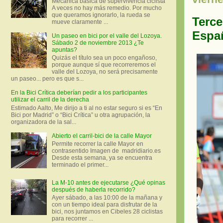
Mecánica básica de supervivencia ciclista
A veces no hay más remedio. Por mucho
que queramos ignorarlo, la rueda se
Terce
mueve claramente ...
Espa
Un paseo en bici por el valle del Lozoya.
Sábado 2 de noviembre 2013 ¿Te
apuntas?
Quizás el título sea un poco engañoso,
porque aunque sí que recorreremos el
valle del Lozoya, no será precisamente
un paseo... pero es que s...
En la Bici Crítica deberían pedir a los participantes
utilizar el carril de la derecha
Estimado Aalto, Me dirijo a ti al no estar seguro si es “En
Bici por Madrid” o “Bici Crítica” u otra agrupación, la
organizadora de la sal...
Abierto el carril-bici de la calle Mayor
Permite recorrer la calle Mayor en
contrasentido Imagen de madridiario.es
Desde esta semana, ya se encuentra
terminado el primer...
La M-10 antes de ejecutarse ¿Qué opinas
después de haberla recorrido?
Ayer sábado, a las 10:00 de la mañana y
con un tiempo ideal para disfrutar de la
bici, nos juntamos en Cibeles 28 ciclistas
para recorrer ...