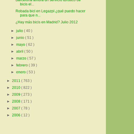
Barcelona tendrá un servicio turístico de
bicis el...
Robada bici en Legazpi ¿qué puedo hacer
para que n...
¿Hay más bicis en Madrid? Julio 2012
►
julio
( 40 )
►
junio
( 51 )
►
mayo
( 62 )
►
abril
( 50 )
►
marzo
( 57 )
►
febrero
( 39 )
►
enero
( 53 )
►
2011
( 763 )
►
2010
( 822 )
►
2009
( 273 )
►
2008
( 171 )
►
2007
( 78 )
►
2006
( 12 )