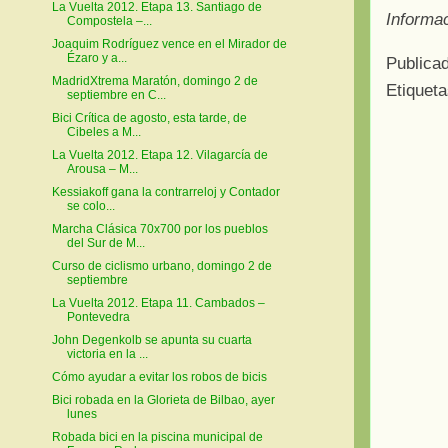
La Vuelta 2012. Etapa 13. Santiago de
Informa
Compostela –...
Joaquim Rodríguez vence en el Mirador de
Ézaro y a...
Publica
MadridXtrema Maratón, domingo 2 de
Etiquet
septiembre en C...
Bici Crítica de agosto, esta tarde, de
Cibeles a M...
La Vuelta 2012. Etapa 12. Vilagarcía de
Arousa – M...
Kessiakoff gana la contrarreloj y Contador
se colo...
Marcha Clásica 70x700 por los pueblos
del Sur de M...
Curso de ciclismo urbano, domingo 2 de
septiembre
La Vuelta 2012. Etapa 11. Cambados –
Pontevedra
John Degenkolb se apunta su cuarta
victoria en la ...
Cómo ayudar a evitar los robos de bicis
Bici robada en la Glorieta de Bilbao, ayer
lunes
Robada bici en la piscina municipal de