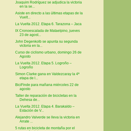
Joaquim Rodríguez se adjudica la victoria
en la se...
Asiste en directo a las últimas etapas de la
Vuelt...
La Vuelta 2012. Etapa 6. Tarazona – Jaca
IX Cronoescalada de Mataelpino, jueves
23 de agost...
John Degenkolb se apunta su segunda
victoria en la...
Curso de ciclismo urbano, domingo 26 de
Agosto
La Vuelta 2012. Etapa 5. Logroño –
Logroño
Simon Clarke gana en Valdezcaray la 4ª
etapa de l...
BiciFinde para mañana miércoles 22 de
agosto
Taller de reparación de bicicletas en la
Dehesa de...
La Vuelta 2012. Etapa 4. Barakaldo –
Estación de V...
Alejandro Valverde se lleva la victoria en
Arrate ...
5 rutas en bicicleta de montaña por el