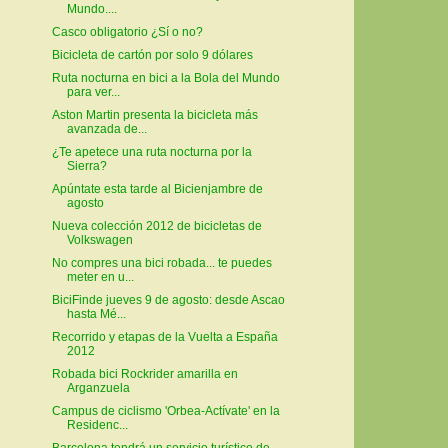
Mundo....
Casco obligatorio ¿Sí o no?
Bicicleta de cartón por solo 9 dólares
Ruta nocturna en bici a la Bola del Mundo
para ver...
Aston Martin presenta la bicicleta más
avanzada de...
¿Te apetece una ruta nocturna por la
Sierra?
Apúntate esta tarde al Bicienjambre de
agosto
Nueva colección 2012 de bicicletas de
Volkswagen
No compres una bici robada... te puedes
meter en u...
BiciFinde jueves 9 de agosto: desde Ascao
hasta Mé...
Recorrido y etapas de la Vuelta a España
2012
Robada bici Rockrider amarilla en
Arganzuela
Campus de ciclismo 'Orbea-Actívate' en la
Residenc...