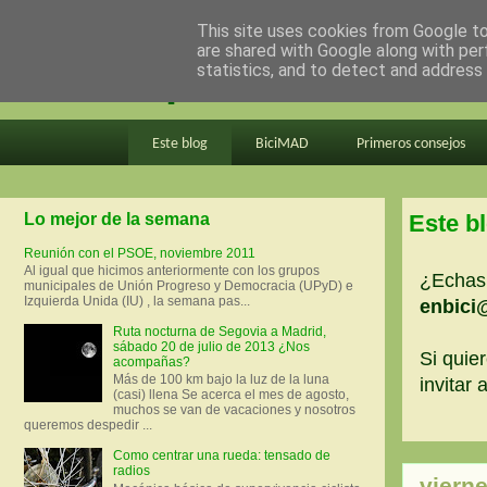
This site uses cookies from Google to 
are shared with Google along with per
en bici por madrid
statistics, and to detect and address
Este blog
BiciMAD
Primeros consejos
Lo mejor de la semana
Este b
Reunión con el PSOE, noviembre 2011
Al igual que hicimos anteriormente con los grupos
¿Echas 
municipales de Unión Progreso y Democracia (UPyD) e
Izquierda Unida (IU) , la semana pas...
enbici
Ruta nocturna de Segovia a Madrid,
sábado 20 de julio de 2013 ¿Nos
Si quier
acompañas?
Más de 100 km bajo la luz de la luna
invitar
(casi) llena Se acerca el mes de agosto,
muchos se van de vacaciones y nosotros
queremos despedir ...
Como centrar una rueda: tensado de
radios
viern