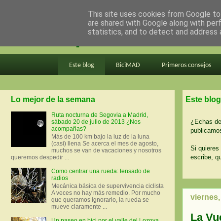
This site uses cookies from Google to 
are shared with Google along with per
en bici por madrid
statistics, and to detect and address 
Este blog
BiciMAD
Primeros consejos
Lo mejor de la semana
Este blog
Ruta nocturna de Segovia a Madrid,
¿Echas de 
sábado 20 de julio de 2013 ¿Nos
acompañas?
publicamos
Más de 100 km bajo la luz de la luna
(casi) llena Se acerca el mes de agosto,
Si quieres 
muchos se van de vacaciones y nosotros
escribe, q
queremos despedir ...
Como centrar una rueda: tensado de
radios
Mecánica básica de supervivencia ciclista
A veces no hay más remedio. Por mucho
viernes
que queramos ignorarlo, la rueda se
mueve claramente ...
La Vu
Un paseo en bici por el valle del Lozoya.