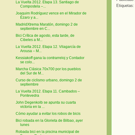
La Vuelta 2012. Etapa 13. Santiago de
Etiquetas
Compostela –...
Joaquim Rodríguez vence en el Mirador de
Ézaro y a...
MadridXtrema Maratón, domingo 2 de
septiembre en C...
Bici Crítica de agosto, esta tarde, de
Cibeles a M...
La Vuelta 2012. Etapa 12. Vilagarcía de
Arousa – M...
Kessiakoff gana la contrarreloj y Contador
se colo...
Marcha Clásica 70x700 por los pueblos
del Sur de M...
Curso de ciclismo urbano, domingo 2 de
septiembre
La Vuelta 2012. Etapa 11. Cambados –
Pontevedra
John Degenkolb se apunta su cuarta
victoria en la ...
Cómo ayudar a evitar los robos de bicis
Bici robada en la Glorieta de Bilbao, ayer
lunes
Robada bici en la piscina municipal de