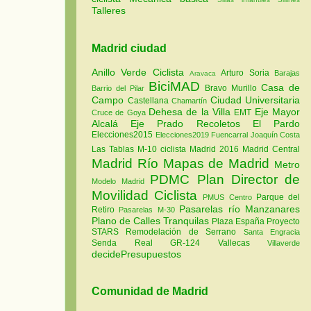
Talleres
Madrid ciudad
Anillo Verde Ciclista
Arturo Soria
Barajas
Aravaca
BiciMAD
Casa de
Bravo Murillo
Barrio del Pilar
Campo
Ciudad Universitaria
Castellana
Chamartín
Dehesa de la Villa
Eje Mayor
EMT
Cruce de Goya
Alcalá
Eje Prado Recoletos
El Pardo
Elecciones2015
Elecciones2019
Fuencarral
Joaquín Costa
Las Tablas
M-10 ciclista
Madrid 2016
Madrid Central
Madrid Río
Mapas de Madrid
Metro
PDMC Plan Director de
Modelo Madrid
Movilidad Ciclista
Parque del
PMUS Centro
Pasarelas río Manzanares
Retiro
Pasarelas M-30
Plano de Calles Tranquilas
Plaza España
Proyecto
STARS
Remodelación de Serrano
Santa Engracia
Senda Real GR-124
Vallecas
Villaverde
decidePresupuestos
Comunidad de Madrid