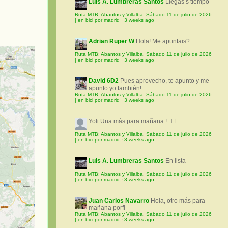
Luis A. Lumbreras Santos
Llegas s tiempo
Ruta MTB: Abantos y Villalba. Sábado 11 de julio de 2026
| en bici por madrid
·
3 weeks ago
Adrian Ruper W
Hola! Me apuntais?
Ruta MTB: Abantos y Villalba. Sábado 11 de julio de 2026
| en bici por madrid
·
3 weeks ago
David 6D2
Pues aprovecho, te apunto y me
apunto yo también!
Ruta MTB: Abantos y Villalba. Sábado 11 de julio de 2026
| en bici por madrid
·
3 weeks ago
Yoli
Una más para mañana ! 🚵‍♀️
Ruta MTB: Abantos y Villalba. Sábado 11 de julio de 2026
| en bici por madrid
·
3 weeks ago
Luis A. Lumbreras Santos
En lista
Ruta MTB: Abantos y Villalba. Sábado 11 de julio de 2026
| en bici por madrid
·
3 weeks ago
Juan Carlos Navarro
Hola, otro más para
mañana porfi
Ruta MTB: Abantos y Villalba. Sábado 11 de julio de 2026
| en bici por madrid
·
3 weeks ago