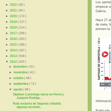
Los sprinte
►
2022
( 85 )
empezar a 
►
2021
( 94 )
Galicia.
►
2020
( 174 )
Hace 27 añ
►
2019
( 137 )
de meta. M
►
2018
( 214 )
primero la
►
2017
( 209 )
►
2016
( 263 )
►
2015
( 288 )
►
2014
( 287 )
►
2013
( 549 )
▼
2012
( 625 )
►
diciembre
( 43 )
►
noviembre
( 42 )
►
octubre
( 48 )
►
septiembre
( 72 )
▼
agosto
( 68 )
Stephen Cummings vence en Ferrol y
Joaquim Rodrígu...
Informaci
Ruta nocturna de Segovia a Madrid,
algunas recomen...
Publicado