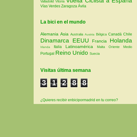
Vuelta Ciclista a España
Valladolid
Vitoria
Vías Verdes
Zaragoza
Ávila
La bici en el mundo
Alemania
Asia
Canadá
Chile
Australia
Bélgica
Austria
Dinamarca
EEUU
Holanda
Francia
Latinoamérica
Italia
Malta
Oriente Medio
Irlanda
Reino Unido
Portugal
Suecia
Visitas última semana
3
1
2
8
8
¿Quieres recibir enbicipormadrid en tu correo?