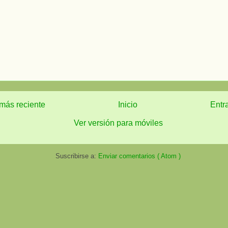
más reciente
Inicio
Entr
Ver versión para móviles
Suscribirse a:
Enviar comentarios ( Atom )