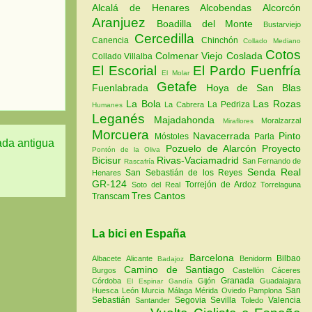
Alcalá de Henares
Alcobendas
Alcorcón
Aranjuez
Boadilla del Monte
Bustarviejo
Cercedilla
Canencia
Chinchón
Collado Mediano
Cotos
Colmenar Viejo
Coslada
Collado Villalba
El Escorial
El Pardo
Fuenfría
El Molar
Getafe
Fuenlabrada
Hoya de San Blas
La Bola
Las Rozas
La Pedriza
La Cabrera
Humanes
Leganés
Majadahonda
Moralzarzal
Miraflores
Morcuera
Navacerrada
Pinto
Móstoles
Parla
ada antigua
Pozuelo de Alarcón
Proyecto
Pontón de la Oliva
Bicisur
Rivas-Vaciamadrid
San Fernando de
Rascafría
Senda Real
San Sebastián de los Reyes
Henares
GR-124
Torrejón de Ardoz
Soto del Real
Torrelaguna
Tres Cantos
Transcam
La bici en España
Barcelona
Bilbao
Albacete
Alicante
Benidorm
Badajoz
Camino de Santiago
Burgos
Castellón
Cáceres
Granada
Córdoba
Gijón
Guadalajara
El Espinar
Gandía
San
Huesca
León
Murcia
Málaga
Mérida
Oviedo
Pamplona
Sebastián
Segovia
Sevilla
Valencia
Santander
Toledo