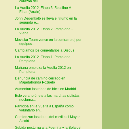
corazón del...
La Vuelta 2012. Etapa 3. Faustino V –
Eibar (Arrate)
John Degenkolb se lleva el triunfo en la
segunda e...
La Vuelta 2012. Etapa 2. Pamplona –
Viana
Movistar Team vence en la contrarreloj por
equipos...
Cambiamos los comentarios a Disqus
La Vuelta 2012. Etapa 1. Pamplona –
Pamplona
Mañana empieza la Vuelta 2012 en
Pamplona
Denuncia de camino cerrado en
Majadahonda Pozuelo
Aumentan los robos de bicis en Madrid
Este verano únete a las marchas ciclistas
nocturna...
Participa en la Vuelta a España como
voluntario en...
Comienzan las obras del carril bici Mayor-
Alcalá
Subida nocturna a la Fuenfría y la Bola del