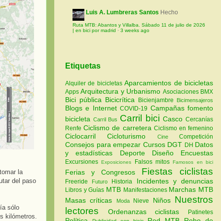
Luis A. Lumbreras Santos
Hecho
Ruta MTB: Abantos y Villalba. Sábado 11 de julio de 2026
| en bici por madrid
·
3 weeks ago
Etiquetas
Aparcamientos de bicicletas
Alquiler de bicicletas
Arquitectura y Urbanismo
Apps
Asociaciones
BMX
Bici pública
Bicicrítica
Bicienjambre
Bicimensajeros
Blogs e Internet
Campañas fomento
COVID-19
Carril bici
bicicleta
Casco
Cercanías
Carril Bus
Ciclismo de carretera
Renfe
Ciclismo en femenino
Ciclocarril
Cicloturismo
Competición
Cine
Consejos para empezar
Cursos
DGT
Datos
DH
y estadísticas
Deporte
Diseño
Encuestas
Excursiones
Falsos mitos
Exposiciones
Famosos en bici
Fiestas ciclistas
Ferias y Congresos
tomar la
Incidentes y denuncias
utar del paso
Freeride
Historia
Futuro
MTB
Marchas MTB
Libros y Guías
Manifestaciones
Nuestros
Masas críticas
Niños
Nieve
Moda
ía sólo
lectores
Ordenanzas ciclistas
Patinetes
s kilómetros.
Política
Red MTB
Robo de
Publicidad con bicis