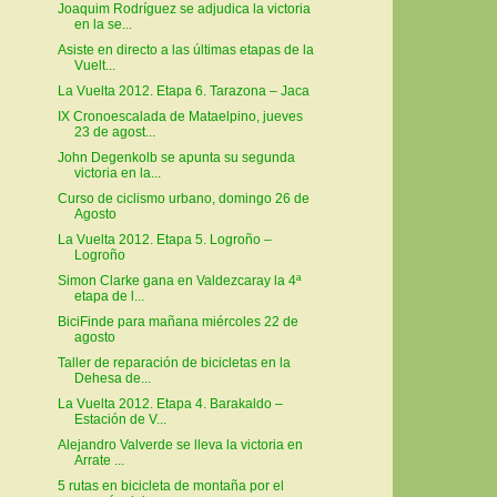
Joaquim Rodríguez se adjudica la victoria
en la se...
Asiste en directo a las últimas etapas de la
Vuelt...
La Vuelta 2012. Etapa 6. Tarazona – Jaca
IX Cronoescalada de Mataelpino, jueves
23 de agost...
John Degenkolb se apunta su segunda
victoria en la...
Curso de ciclismo urbano, domingo 26 de
Agosto
La Vuelta 2012. Etapa 5. Logroño –
Logroño
Simon Clarke gana en Valdezcaray la 4ª
etapa de l...
BiciFinde para mañana miércoles 22 de
agosto
Taller de reparación de bicicletas en la
Dehesa de...
La Vuelta 2012. Etapa 4. Barakaldo –
Estación de V...
Alejandro Valverde se lleva la victoria en
Arrate ...
5 rutas en bicicleta de montaña por el