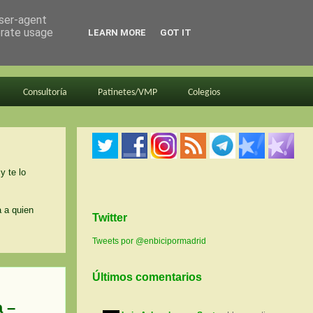
user-agent
erate usage
LEARN MORE
GOT IT
Consultoría
Patinetes/VMP
Colegios
y te lo
a a quien
Twitter
Tweets por @enbicipormadrid
Últimos comentarios
a –