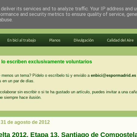
deliver its services and to analyze traffic. Your IP address and 
formance and security metrics to ensure quality of service, gen
abuse.
En bici al trabajo
Planos
Divulgación
Calidad del Aire
 lo escriben exclusivamente voluntarios
menos un tema? Pídelo o escríbelo tú y enviálo a
enbici@espormadrid.es
 en un par de días.
colaborar sin escribir o si te ha gustado un artículo, puedes invitar a una cañ
ue siempre hace ilusión.
, 31 de agosto de 2012
elta 2012. Etapa 13. Santiago de Compostel