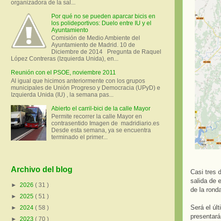
organizadora de la sal...
Por qué no se pueden aparcar bicis en
los polideportivos: Duelo entre IU y el
Ayuntamiento
Comisión de Medio Ambiente del
Ayuntamiento de Madrid. 10 de
Diciembre de 2014 Pregunta de Raquel
López Contreras (Izquierda Unida), en...
Reunión con el PSOE, noviembre 2011
Al igual que hicimos anteriormente con los grupos
municipales de Unión Progreso y Democracia (UPyD) e
Izquierda Unida (IU) , la semana pas...
Abierto el carril-bici de la calle Mayor
Permite recorrer la calle Mayor en
contrasentido Imagen de madridiario.es
Desde esta semana, ya se encuentra
terminado el primer...
Archivo del blog
Casi tres 
salida de 
►
2026
( 31 )
de la rond
►
2025
( 51 )
Será el úl
►
2024
( 58 )
presentará
►
2023
( 70 )