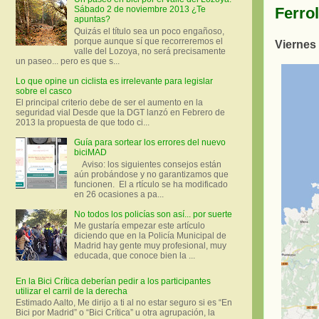
Ferrol
Sábado 2 de noviembre 2013 ¿Te
apuntas?
Quizás el título sea un poco engañoso,
porque aunque sí que recorreremos el
Viernes
valle del Lozoya, no será precisamente
un paseo... pero es que s...
Lo que opine un ciclista es irrelevante para legislar
sobre el casco
El principal criterio debe de ser el aumento en la
seguridad vial Desde que la DGT lanzó en Febrero de
2013 la propuesta de que todo ci...
Guía para sortear los errores del nuevo
biciMAD
Aviso: los siguientes consejos están
aún probándose y no garantizamos que
funcionen. El a rtículo se ha modificado
en 26 ocasiones a pa...
No todos los policías son así... por suerte
Me gustaría empezar este artículo
diciendo que en la Policía Municipal de
Madrid hay gente muy profesional, muy
educada, que conoce bien la ...
En la Bici Crítica deberían pedir a los participantes
utilizar el carril de la derecha
Estimado Aalto, Me dirijo a ti al no estar seguro si es “En
Bici por Madrid” o “Bici Crítica” u otra agrupación, la