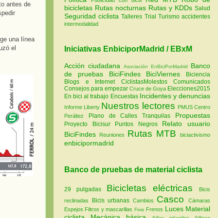
sto antes de
bicicletas
Rutas nocturnas
Rutas y KDDs
Salud
spedir
Seguridad ciclista
Talleres
Trial
Turismo
accidentes
intermodalidad
ge una línea
uzó el
Iniciativas EnbiciporMadrid / EBxM
Acción ciudadana
Banco
Asociación EnBiciPorMadrid
de pruebas
BiciFindes
BiciViernes
Biciencia
Blogs e Internet
CiclistasMolestos
Comunicados
Consejos para empezar
Elecciones2015
Cruce de Goya
Incidentes y denuncias
En bici al trabajo
Encuestas
Nuestros lectores
Informe Liberty
PMUS Centro
Propuestas
Plano de Calles Tranquilas
Peráltez
Relato usuario
Proyecto Bicisur
Puntos Negros
Rutas MTB
BiciFindes
Reuniones
biciactivismo
enbicipormadrid
Banco de pruebas de material ciclista
Bicicletas eléctricas
29 pulgadas
Bicis
Casco
Bicis urbanas
reclinadas
Cambios
Cámaras
Luces
Material
Espejos
Filtros y mascarillas
Frenos
Fixie
ciclista
Mecánica básica
Sillas infantiles
Sillines