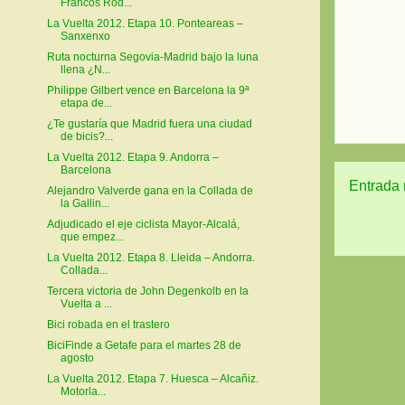
Francos Rod...
La Vuelta 2012. Etapa 10. Ponteareas –
Sanxenxo
Ruta nocturna Segovia-Madrid bajo la luna
llena ¿N...
Philippe Gilbert vence en Barcelona la 9ª
etapa de...
¿Te gustaría que Madrid fuera una ciudad
de bicis?...
La Vuelta 2012. Etapa 9. Andorra –
Barcelona
Entrada 
Alejandro Valverde gana en la Collada de
la Gallin...
Adjudicado el eje ciclista Mayor-Alcalá,
que empez...
La Vuelta 2012. Etapa 8. Lleida – Andorra.
Collada...
Tercera victoria de John Degenkolb en la
Vuelta a ...
Bici robada en el trastero
BiciFinde a Getafe para el martes 28 de
agosto
La Vuelta 2012. Etapa 7. Huesca – Alcañiz.
Motorla...