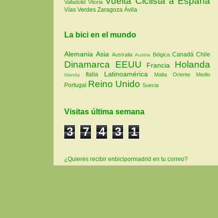
Vuelta Ciclista a España
Valladolid
Vitoria
Vías Verdes
Zaragoza
Ávila
La bici en el mundo
Alemania
Asia
Canadá
Chile
Australia
Bélgica
Austria
Dinamarca
EEUU
Holanda
Francia
Latinoamérica
Italia
Malta
Oriente Medio
Irlanda
Reino Unido
Portugal
Suecia
Visitas última semana
3
7
4
3
1
¿Quieres recibir enbicipormadrid en tu correo?