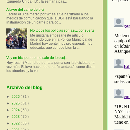
Izquierda Unida (IU) , la semana pas...
A favor del carné de bici
Escrito el 3 de marzo por Wheels Se ha filtrado a los
medios de comunicación que la DGT está barajando la
instauración de un carné para co...
No todos los policías son así... por suerte
Me gustaría empezar este artículo
diciendo que en la Policía Municipal de
Madrid hay gente muy profesional, muy
educada, que conoce bien la ...
Voy en bici porque me sale de los coj...
Hoy recorrí Madrid de punta a punta con la bicicleta una
vez más. Estuve haciendo unos "mandaos" -como dicen
los abuelos-, y la ve...
Archivo del blog
►
2026
( 31 )
►
2025
( 51 )
►
2024
( 58 )
►
2023
( 70 )
►
2022
( 85 )