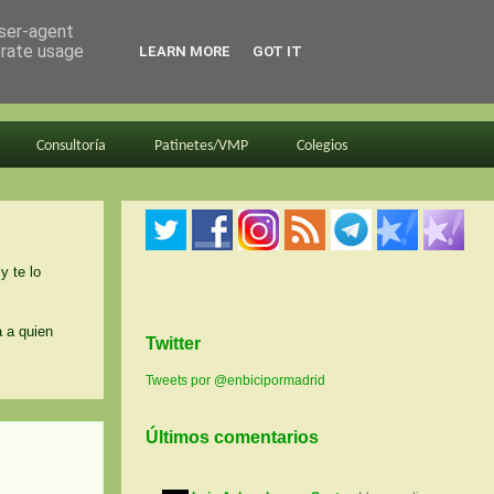
user-agent
erate usage
LEARN MORE
GOT IT
Consultoría
Patinetes/VMP
Colegios
y te lo
a a quien
Twitter
Tweets por @enbicipormadrid
Últimos comentarios