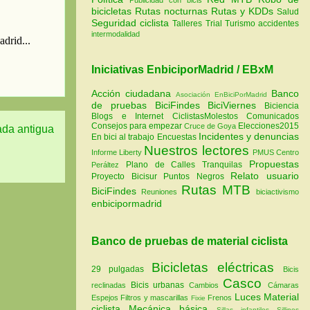
bicicletas
Rutas nocturnas
Rutas y KDDs
Salud
Seguridad ciclista
Talleres
Trial
Turismo
accidentes
intermodalidad
Iniciativas EnbiciporMadrid / EBxM
Acción ciudadana
Banco
Asociación EnBiciPorMadrid
de pruebas
BiciFindes
BiciViernes
Biciencia
Blogs e Internet
CiclistasMolestos
Comunicados
Consejos para empezar
Elecciones2015
Cruce de Goya
ada antigua
Incidentes y denuncias
En bici al trabajo
Encuestas
Nuestros lectores
Informe Liberty
PMUS Centro
Propuestas
Plano de Calles Tranquilas
Peráltez
Relato usuario
Proyecto Bicisur
Puntos Negros
Rutas MTB
BiciFindes
Reuniones
biciactivismo
enbicipormadrid
Banco de pruebas de material ciclista
Bicicletas eléctricas
29 pulgadas
Bicis
Casco
Bicis urbanas
reclinadas
Cambios
Cámaras
Luces
Material
Espejos
Filtros y mascarillas
Frenos
Fixie
ciclista
Mecánica básica
Sillas infantiles
Sillines