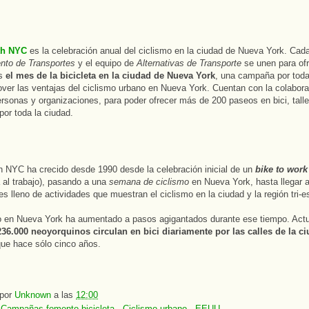
th NYC
es la celebración anual del ciclismo en la ciudad de Nueva York. Cada
nto de Transportes
y el equipo de
Alternativas de Transporte
se unen para ofr
os
el mes de la bicicleta en la ciudad de Nueva York
, una campaña por toda
ver las ventajas del ciclismo urbano en Nueva York. Cuentan con la colabora
sonas y organizaciones, para poder ofrecer más de 200 paseos en bici, talle
por toda la ciudad.
 NYC ha crecido desde 1990 desde la celebración inicial de un
bike to work
ta al trabajo), pasando a una
semana de ciclismo
en Nueva York, hasta llegar 
 lleno de actividades que muestran el ciclismo en la ciudad y la región tri-es
o en Nueva York ha aumentado a pasos agigantados durante ese tiempo. Act
236.000 neoyorquinos circulan en bici diariamente por las calles de la c
que hace sólo cinco años.
 por
Unknown
a las
12:00
:
Campañas fomento bicicleta
,
Ciclismo urbano
,
EEUU