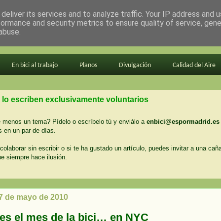
deliver its services and to analyze traffic. Your IP address and 
formance and security metrics to ensure quality of service, gen
abuse.
En bici al trabajo
Planos
Divulgación
Calidad del Aire
 lo escriben exclusivamente voluntarios
menos un tema? Pídelo o escríbelo tú y enviálo a
enbici@espormadrid.es
 en un par de días.
colaborar sin escribir o si te ha gustado un artículo, puedes invitar a una cañ
ue siempre hace ilusión.
17 de mayo de 2010
es el mes de la bici… en NYC