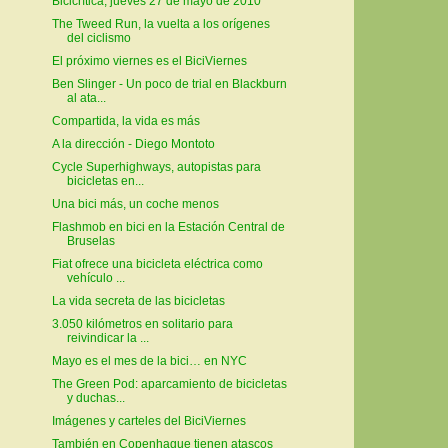
Bicicrítica, jueves 27 de mayo de 2010
The Tweed Run, la vuelta a los orígenes
del ciclismo
El próximo viernes es el BiciViernes
Ben Slinger - Un poco de trial en Blackburn
al ata...
Compartida, la vida es más
A la dirección - Diego Montoto
Cycle Superhighways, autopistas para
bicicletas en...
Una bici más, un coche menos
Flashmob en bici en la Estación Central de
Bruselas
Fiat ofrece una bicicleta eléctrica como
vehículo ...
La vida secreta de las bicicletas
3.050 kilómetros en solitario para
reivindicar la ...
Mayo es el mes de la bici… en NYC
The Green Pod: aparcamiento de bicicletas
y duchas...
Imágenes y carteles del BiciViernes
También en Copenhague tienen atascos