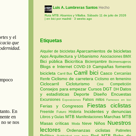
Luis A. Lumbreras Santos
Hecho
Ruta MTB: Abantos y Villalba. Sábado 11 de julio de 2026
| en bici por madrid
·
3 weeks ago
Etiquetas
Aparcamientos de bicicletas
Alquiler de bicicletas
Arquitectura y Urbanismo
Apps
Asociaciones
BMX
Bici pública
Bicicrítica
Bicienjambre
Bicimensajeros
Blogs e Internet
Campañas fomento
COVID-19
Carril bici
bicicleta
Casco
Cercanías
Carril Bus
Ciclismo de carretera
Renfe
Ciclismo en femenino
Ciclocarril
Cicloturismo
Competición
Cine
Consejos para empezar
Cursos
DGT
Datos
DH
y estadísticas
Deporte
Diseño
Encuestas
Excursiones
Falsos mitos
Exposiciones
Famosos en bici
Fiestas ciclistas
Ferias y Congresos
Incidentes y denuncias
Freeride
Historia
Futuro
MTB
Marchas MTB
Libros y Guías
Manifestaciones
Nuestros
Masas críticas
Niños
Nieve
Moda
lectores
Ordenanzas ciclistas
Patinetes
Política
Red MTB
Robo de
Publicidad con bicis