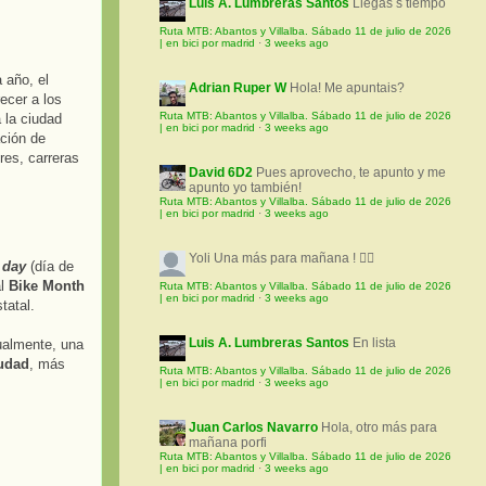
Luis A. Lumbreras Santos
Llegas s tiempo
Ruta MTB: Abantos y Villalba. Sábado 11 de julio de 2026
| en bici por madrid
·
3 weeks ago
 año, el
Adrian Ruper W
Hola! Me apuntais?
ecer a los
Ruta MTB: Abantos y Villalba. Sábado 11 de julio de 2026
 la ciudad
| en bici por madrid
·
3 weeks ago
ción de
res, carreras
David 6D2
Pues aprovecho, te apunto y me
apunto yo también!
Ruta MTB: Abantos y Villalba. Sábado 11 de julio de 2026
| en bici por madrid
·
3 weeks ago
Yoli
Una más para mañana ! 🚵‍♀️
 day
(día de
al
Bike Month
Ruta MTB: Abantos y Villalba. Sábado 11 de julio de 2026
| en bici por madrid
·
3 weeks ago
tatal.
Luis A. Lumbreras Santos
En lista
ualmente, una
iudad
, más
Ruta MTB: Abantos y Villalba. Sábado 11 de julio de 2026
| en bici por madrid
·
3 weeks ago
Juan Carlos Navarro
Hola, otro más para
mañana porfi
Ruta MTB: Abantos y Villalba. Sábado 11 de julio de 2026
| en bici por madrid
·
3 weeks ago