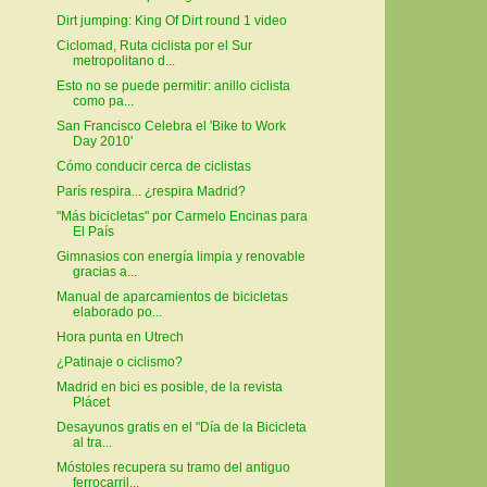
Dirt jumping: King Of Dirt round 1 video
Ciclomad, Ruta ciclista por el Sur
metropolitano d...
Esto no se puede permitir: anillo ciclista
como pa...
San Francisco Celebra el 'Bike to Work
Day 2010'
Cómo conducir cerca de ciclistas
París respira... ¿respira Madrid?
"Más bicicletas" por Carmelo Encinas para
El País
Gimnasios con energía limpia y renovable
gracias a...
Manual de aparcamientos de bicicletas
elaborado po...
Hora punta en Utrech
¿Patinaje o ciclismo?
Madrid en bici es posible, de la revista
Plácet
Desayunos gratis en el "Día de la Bicicleta
al tra...
Móstoles recupera su tramo del antiguo
ferrocarril...