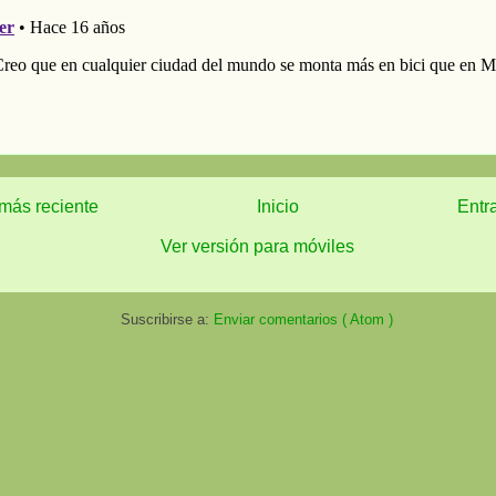
más reciente
Inicio
Entr
Ver versión para móviles
Suscribirse a:
Enviar comentarios ( Atom )