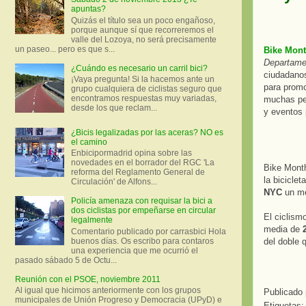
apuntas?
Quizás el título sea un poco engañoso,
porque aunque sí que recorreremos el
valle del Lozoya, no será precisamente
un paseo... pero es que s...
Bike Mon
Departame
¿Cuándo es necesario un carril bici?
ciudadan
¡Vaya pregunta! Si la hacemos ante un
para promo
grupo cualquiera de ciclistas seguro que
encontramos respuestas muy variadas,
muchas per
desde los que reclam...
y eventos 
¿Bicis legalizadas por las aceras? NO es
el camino
Enbicipormadrid opina sobre las
novedades en el borrador del RGC 'La
Bike Month
reforma del Reglamento General de
la bicicle
Circulación' de Alfons...
NYC
un mes
Policía amenaza con requisar la bici a
dos ciclistas por empeñarse en circular
El ciclism
legalmente
media de
Comentario publicado por carrasbici Hola
buenos días. Os escribo para contaros
del doble 
una experiencia que me ocurrió el
pasado sábado 5 de Octu...
Reunión con el PSOE, noviembre 2011
Al igual que hicimos anteriormente con los grupos
Publicado
municipales de Unión Progreso y Democracia (UPyD) e
Etiquetas