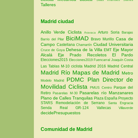
Talleres
Madrid ciudad
Anillo Verde Ciclista
Arturo Soria
Barajas
Aravaca
BiciMAD
Casa de
Bravo Murillo
Barrio del Pilar
Campo
Ciudad Universitaria
Castellana
Chamartín
Dehesa de la Villa
Eje Mayor
EMT
Cruce de Goya
Alcalá
Eje Prado Recoletos
El Pardo
Elecciones2015
Elecciones2019
Fuencarral
Joaquín Costa
Las Tablas
M-10 ciclista
Madrid 2016
Madrid Central
Madrid Río
Mapas de Madrid
Metro
PDMC Plan Director de
Modelo Madrid
Movilidad Ciclista
Parque del
PMUS Centro
Pasarelas río Manzanares
Retiro
Pasarelas M-30
Plano de Calles Tranquilas
Plaza España
Proyecto
STARS
Remodelación de Serrano
Santa Engracia
Senda Real GR-124
Vallecas
Villaverde
decidePresupuestos
Comunidad de Madrid