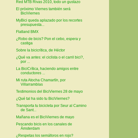
Red MTB Rivas 2010, todo un gustazo
El próximo Viernes también será
BiciViernes
MyBici queda aplazado por los recortes
presupuesta...
Flatland BMX
¿Robo de bicis? Pon el cebo, espera y
castiga
Sobre la bicicrítica, de Héctor
¿Qué va antes: el ciclista o el carril bici?,
por ...
La BiciCrítica, haciendo amigos entre
conductores ...
Mi ruta Atocha Chamartín, por
Villarramblas
Testimonios del BiciViernes 28 de mayo
¿Qué tal ha sido tu BiciViernes?
Transporta tu bicicleta por Seur al Camino
de Sant...
Mañana es el BiciViernes de mayo
Pescando bicis en los canales de
Ámsterdam
¿Respetas los semáforos en rojo?