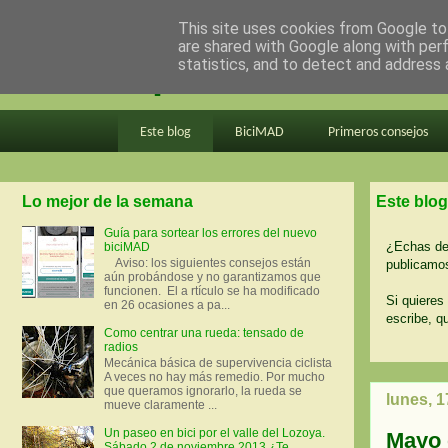
This site uses cookies from Google to 
are shared with Google along with per
en bici por madrid
statistics, and to detect and address 
Este blog
BiciMAD
Primeros consejos
Lo mejor de la semana
Este blog
Guía para sortear los errores del nuevo
¿Echas de 
biciMAD
Aviso: los siguientes consejos están
publicamos
aún probándose y no garantizamos que
funcionen. El a rtículo se ha modificado
Si quieres 
en 26 ocasiones a pa...
escribe, q
Como centrar una rueda: tensado de
radios
Mecánica básica de supervivencia ciclista
A veces no hay más remedio. Por mucho
que queramos ignorarlo, la rueda se
lunes, 
mueve claramente ...
Un paseo en bici por el valle del Lozoya.
Mayo 
Sábado 2 de noviembre 2013 ¿Te