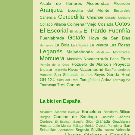
Alcalá de Henares
Alcobendas
Alcorcón
Aranjuez
Boadilla del Monte
Bustarviejo
Cercedilla
Canencia
Chinchón
Collado Mediano
Cotos
Colmenar Viejo
Coslada
Collado Villalba
El Escorial
El Pardo
Fuenfría
El Molar
Getafe
Fuenlabrada
Hoya de San Blas
La Bola
Las Rozas
La Pedriza
La Cabrera
Humanes
Leganés
Majadahonda
Moralzarzal
Miraflores
Morcuera
Navacerrada
Pinto
Móstoles
Parla
Pozuelo de Alarcón
Proyecto
Pontón de la Oliva
Bicisur
Rivas-Vaciamadrid
San Fernando de
Rascafría
Senda Real
San Sebastián de los Reyes
Henares
GR-124
Torrejón de Ardoz
Soto del Real
Torrelaguna
Tres Cantos
Transcam
La bici en España
Barcelona
Bilbao
Albacete
Alicante
Benidorm
Badajoz
Camino de Santiago
Burgos
Castellón
Cáceres
Granada
Córdoba
Gijón
Guadalajara
El Espinar
Gandía
San
Huesca
León
Murcia
Málaga
Mérida
Oviedo
Pamplona
Sebastián
Segovia
Sevilla
Valencia
Santander
Toledo