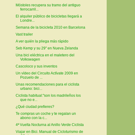
Móstoles recupera su tramo del antiguo
ferrocarril...
El alquiler público de bicicletas llegará a
Londre...
Semana de la bicicleta 2010 en Barcelona
Vast trailer
A ver quién la pliega más rápido
Seb Kemp y su 29" en Nueva Zelanda
Una bici eléctrica en el maletero del
Volkswagen
Cascoloco y sus inventos
Un vídeo del Circuito Actívate 2009 en
Pozuelo de ...
Unas recomendaciones para el ciclista
urbano: bici...
Ciclista habitual:"son los madrileños los
que no e...
¿Qué ciudad prefieres?
Te compras un coche y te regalan un
abono con la c...
4ª Vuelta Nocturna al Anillo Verde Ciclista
Viajar en Bici. Manual de Cicloturismo de