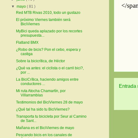
▼
mayo
( 81 )
Red MTB Rivas 2010, todo un gustazo
El próximo Viernes también será
BiciViernes
MyBici queda aplazado por los recortes
presupuesta...
Flatland BMX
¿Robo de bicis? Pon el cebo, espera y
castiga
Sobre la bicicrítica, de Héctor
¿Qué va antes: el ciclista o el carril bici?,
por ...
La BiciCrítica, haciendo amigos entre
conductores ...
Entrada 
Mi ruta Atocha Chamartín, por
Villarramblas
Testimonios del BiciViernes 28 de mayo
¿Qué tal ha sido tu BiciViernes?
Transporta tu bicicleta por Seur al Camino
de Sant...
Mañana es el BiciViernes de mayo
Pescando bicis en los canales de