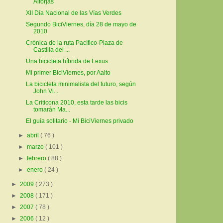
Alforjas
XII Día Nacional de las Vías Verdes
Segundo BiciViernes, día 28 de mayo de
2010
Crónica de la ruta Pacífico-Plaza de
Castilla del ...
Una bicicleta híbrida de Lexus
Mi primer BiciViernes, por Aalto
La bicicleta minimalista del futuro, según
John Vi...
La Criticona 2010, esta tarde las bicis
tomarán Ma...
El guía solitario - Mi BiciViernes privado
►
abril
( 76 )
►
marzo
( 101 )
►
febrero
( 88 )
►
enero
( 24 )
►
2009
( 273 )
►
2008
( 171 )
►
2007
( 78 )
►
2006
( 12 )