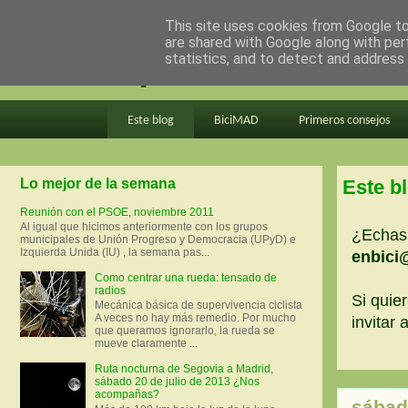
This site uses cookies from Google to 
are shared with Google along with per
en bici por madrid
statistics, and to detect and address
Este blog
BiciMAD
Primeros consejos
Lo mejor de la semana
Este b
Reunión con el PSOE, noviembre 2011
Al igual que hicimos anteriormente con los grupos
¿Echas 
municipales de Unión Progreso y Democracia (UPyD) e
Izquierda Unida (IU) , la semana pas...
enbici
Como centrar una rueda: tensado de
radios
Si quier
Mecánica básica de supervivencia ciclista
A veces no hay más remedio. Por mucho
invitar
que queramos ignorarlo, la rueda se
mueve claramente ...
Ruta nocturna de Segovia a Madrid,
sábado 20 de julio de 2013 ¿Nos
acompañas?
sábad