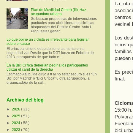
La ruta 
asociac
Plan de Movilidad Centro (III): Haz
acupuntura urbana
centros
Se buscan propuestas de intervenciones
puntuales para abrir itinerarios ciclistas
vecinal 
bloqueados del Distrito Centro. Vota I.
Propuestas gener...
Los dest
Lo que opine un ciclista es irrelevante para legislar
sobre el casco
niños q
El principal criterio debe de ser el aumento en la
familias
seguridad vial Desde que la DGT lanzó en Febrero de
2013 la propuesta de que todo ci...
pueden r
En la Bici Crítica deberían pedir a los participantes
utilizar el carril de la derecha
Es preci
Estimado Aalto, Me dirijo a ti al no estar seguro si es “En
final.
Bici por Madrid” o “Bici Crítica” u otra agrupación, la
organizadora de la sal...
Archivo del blog
Cicloma
15:00 h
►
2026
( 31 )
Polvora
►
2025
( 51 )
Fuenlabr
►
2024
( 58 )
bici urb
►
2023
( 70 )