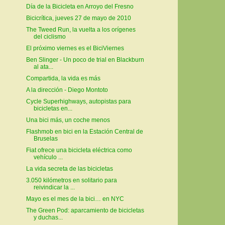
Día de la Bicicleta en Arroyo del Fresno
Bicicrítica, jueves 27 de mayo de 2010
The Tweed Run, la vuelta a los orígenes
del ciclismo
El próximo viernes es el BiciViernes
Ben Slinger - Un poco de trial en Blackburn
al ata...
Compartida, la vida es más
A la dirección - Diego Montoto
Cycle Superhighways, autopistas para
bicicletas en...
Una bici más, un coche menos
Flashmob en bici en la Estación Central de
Bruselas
Fiat ofrece una bicicleta eléctrica como
vehículo ...
La vida secreta de las bicicletas
3.050 kilómetros en solitario para
reivindicar la ...
Mayo es el mes de la bici… en NYC
The Green Pod: aparcamiento de bicicletas
y duchas...