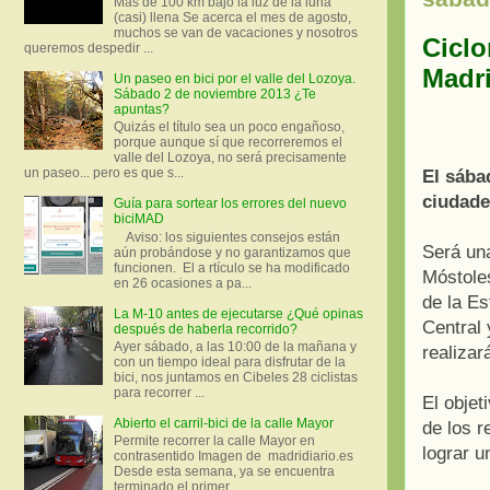
Más de 100 km bajo la luz de la luna
(casi) llena Se acerca el mes de agosto,
muchos se van de vacaciones y nosotros
Ciclo
queremos despedir ...
Madr
Un paseo en bici por el valle del Lozoya.
Sábado 2 de noviembre 2013 ¿Te
apuntas?
Quizás el título sea un poco engañoso,
porque aunque sí que recorreremos el
valle del Lozoya, no será precisamente
un paseo... pero es que s...
El sába
ciudade
Guía para sortear los errores del nuevo
biciMAD
Aviso: los siguientes consejos están
Será una
aún probándose y no garantizamos que
funcionen. El a rtículo se ha modificado
Móstole
en 26 ocasiones a pa...
de la Es
La M-10 antes de ejecutarse ¿Qué opinas
Central 
después de haberla recorrido?
Ayer sábado, a las 10:00 de la mañana y
realizar
con un tiempo ideal para disfrutar de la
bici, nos juntamos en Cibeles 28 ciclistas
para recorrer ...
El objet
Abierto el carril-bici de la calle Mayor
de los r
Permite recorrer la calle Mayor en
lograr u
contrasentido Imagen de madridiario.es
Desde esta semana, ya se encuentra
terminado el primer...