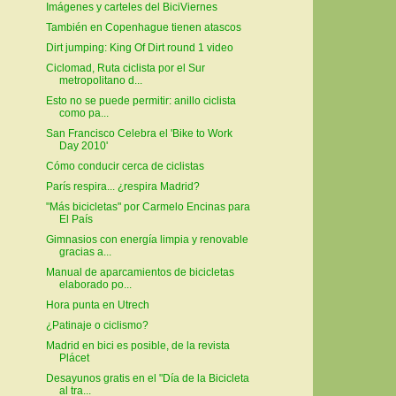
Imágenes y carteles del BiciViernes
También en Copenhague tienen atascos
Dirt jumping: King Of Dirt round 1 video
Ciclomad, Ruta ciclista por el Sur
metropolitano d...
Esto no se puede permitir: anillo ciclista
como pa...
San Francisco Celebra el 'Bike to Work
Day 2010'
Cómo conducir cerca de ciclistas
París respira... ¿respira Madrid?
"Más bicicletas" por Carmelo Encinas para
El País
Gimnasios con energía limpia y renovable
gracias a...
Manual de aparcamientos de bicicletas
elaborado po...
Hora punta en Utrech
¿Patinaje o ciclismo?
Madrid en bici es posible, de la revista
Plácet
Desayunos gratis en el "Día de la Bicicleta
al tra...