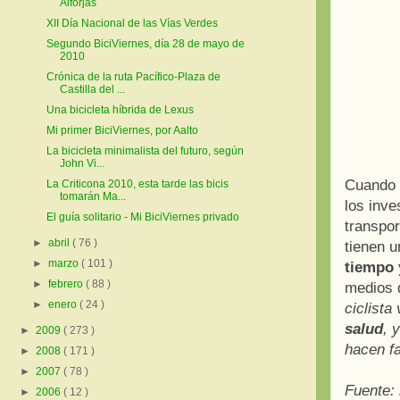
Alforjas
XII Día Nacional de las Vías Verdes
Segundo BiciViernes, día 28 de mayo de
2010
Crónica de la ruta Pacífico-Plaza de
Castilla del ...
Una bicicleta híbrida de Lexus
Mi primer BiciViernes, por Aalto
La bicicleta minimalista del futuro, según
John Vi...
Cuando s
La Criticona 2010, esta tarde las bicis
tomarán Ma...
los inve
El guía solitario - Mi BiciViernes privado
transpor
►
abril
( 76 )
tienen u
►
marzo
( 101 )
tiempo 
►
febrero
( 88 )
medios 
►
enero
( 24 )
ciclista
salud
, 
►
2009
( 273 )
hacen fa
►
2008
( 171 )
►
2007
( 78 )
Fuente:
►
2006
( 12 )