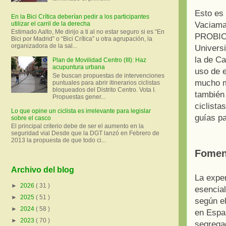
Esto es
En la Bici Crítica deberían pedir a los participantes
utilizar el carril de la derecha
Vaciamad
Estimado Aalto, Me dirijo a ti al no estar seguro si es “En
PROBICI
Bici por Madrid” o “Bici Crítica” u otra agrupación, la
organizadora de la sal...
Universi
la de C
Plan de Movilidad Centro (III): Haz
acupuntura urbana
uso de e
Se buscan propuestas de intervenciones
mucho m
puntuales para abrir itinerarios ciclistas
bloqueados del Distrito Centro. Vota I.
también
Propuestas gener...
ciclista
Lo que opine un ciclista es irrelevante para legislar
guías pa
sobre el casco
El principal criterio debe de ser el aumento en la
seguridad vial Desde que la DGT lanzó en Febrero de
2013 la propuesta de que todo ci...
Foment
Archivo del blog
La exper
►
2026
( 31 )
esencial
►
2025
( 51 )
según el
►
2024
( 58 )
en Españ
►
2023
( 70 )
segrega