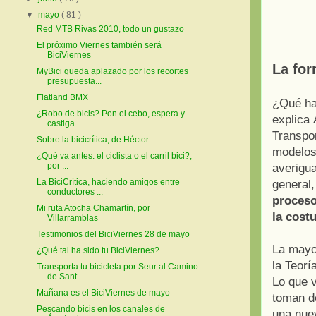
▼
mayo
( 81 )
Red MTB Rivas 2010, todo un gustazo
El próximo Viernes también será
BiciViernes
La for
MyBici queda aplazado por los recortes
presupuesta...
Flatland BMX
¿Qué ha
¿Robo de bicis? Pon el cebo, espera y
explica 
castiga
Transpo
Sobre la bicicrítica, de Héctor
modelos
¿Qué va antes: el ciclista o el carril bici?,
por ...
averigua
La BiciCrítica, haciendo amigos entre
general
conductores ...
proceso
Mi ruta Atocha Chamartín, por
la cost
Villarramblas
Testimonios del BiciViernes 28 de mayo
La mayor
¿Qué tal ha sido tu BiciViernes?
la Teorí
Transporta tu bicicleta por Seur al Camino
de Sant...
Lo que v
Mañana es el BiciViernes de mayo
toman de
Pescando bicis en los canales de
una nue