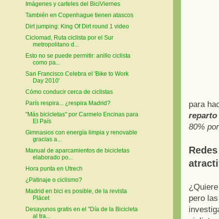
Imágenes y carteles del BiciViernes
También en Copenhague tienen atascos
Dirt jumping: King Of Dirt round 1 video
Ciclomad, Ruta ciclista por el Sur
metropolitano d...
Esto no se puede permitir: anillo ciclista
como pa...
San Francisco Celebra el 'Bike to Work
Day 2010'
Cómo conducir cerca de ciclistas
París respira... ¿respira Madrid?
para ha
"Más bicicletas" por Carmelo Encinas para
reparto
El País
80% por 
Gimnasios con energía limpia y renovable
gracias a...
Redes 
Manual de aparcamientos de bicicletas
elaborado po...
atract
Hora punta en Utrech
¿Patinaje o ciclismo?
¿Quiere 
Madrid en bici es posible, de la revista
pero las
Plácet
investig
Desayunos gratis en el "Día de la Bicicleta
al tra...