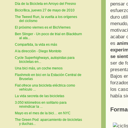
pensar 
Día de la Bicicleta en Arroyo del Fresno
esfuerzo
Bicicrítica, jueves 27 de mayo de 2010
duro uti
The Tweed Run, la vuelta a los orígenes
del ciclismo
menudo,
El próximo viernes es el BiciViernes
motivaci
Ben Slinger - Un poco de trial en Blackburn
acabar 
al ata...
es
anim
Compartida, la vida es más
experim
A la dirección - Diego Montoto
se sien
Cycle Superhighways, autopistas para
bicicletas en...
ser de f
Una bici más, un coche menos
presenta
Flashmob en bici en la Estación Central de
Bajos en
Bruselas
forzados
Fiat ofrece una bicicleta eléctrica como
los caso
vehículo ...
había s
La vida secreta de las bicicletas
3.050 kilómetros en solitario para
reivindicar la ...
Formar
Mayo es el mes de la bici… en NYC
The Green Pod: aparcamiento de bicicletas
y duchas...