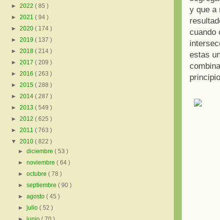
►
2022
( 85 )
y que a
►
2021
( 94 )
resultad
►
2020
( 174 )
cuando 
►
2019
( 137 )
intersec
►
2018
( 214 )
estas u
►
2017
( 209 )
combina
►
2016
( 263 )
principi
►
2015
( 288 )
►
2014
( 287 )
►
2013
( 549 )
►
2012
( 625 )
►
2011
( 763 )
▼
2010
( 822 )
►
diciembre
( 53 )
►
noviembre
( 64 )
►
octubre
( 78 )
►
septiembre
( 90 )
►
agosto
( 45 )
►
julio
( 52 )
►
junio
( 70 )