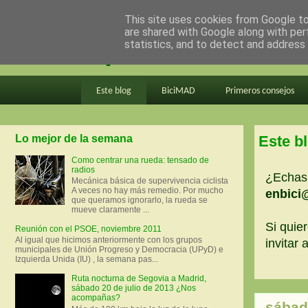
This site uses cookies from Google to 
are shared with Google along with per
en bici por madrid
statistics, and to detect and address
Este blog
BiciMAD
Primeros consejos
Lo mejor de la semana
Este b
Como centrar una rueda: tensado de
radios
¿Echas 
Mecánica básica de supervivencia ciclista
A veces no hay más remedio. Por mucho
enbici
que queramos ignorarlo, la rueda se
mueve claramente ...
Si quier
Reunión con el PSOE, noviembre 2011
Al igual que hicimos anteriormente con los grupos
invitar
municipales de Unión Progreso y Democracia (UPyD) e
Izquierda Unida (IU) , la semana pas...
Ruta nocturna de Segovia a Madrid,
sábado 20 de julio de 2013 ¿Nos
acompañas?
sábad