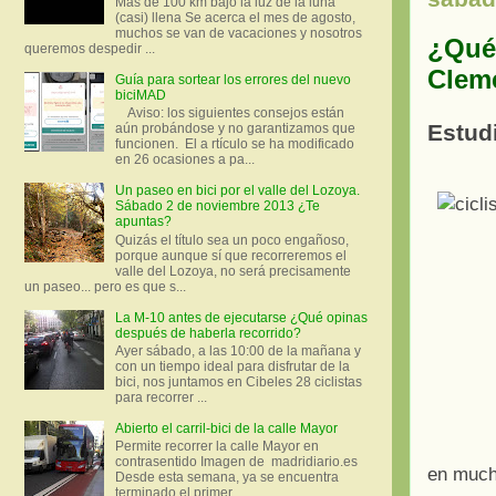
Más de 100 km bajo la luz de la luna
(casi) llena Se acerca el mes de agosto,
muchos se van de vacaciones y nosotros
¿Qué 
queremos despedir ...
Cleme
Guía para sortear los errores del nuevo
biciMAD
Aviso: los siguientes consejos están
Estud
aún probándose y no garantizamos que
funcionen. El a rtículo se ha modificado
en 26 ocasiones a pa...
Un paseo en bici por el valle del Lozoya.
Sábado 2 de noviembre 2013 ¿Te
apuntas?
Quizás el título sea un poco engañoso,
porque aunque sí que recorreremos el
valle del Lozoya, no será precisamente
un paseo... pero es que s...
La M-10 antes de ejecutarse ¿Qué opinas
después de haberla recorrido?
Ayer sábado, a las 10:00 de la mañana y
con un tiempo ideal para disfrutar de la
bici, nos juntamos en Cibeles 28 ciclistas
para recorrer ...
Abierto el carril-bici de la calle Mayor
Permite recorrer la calle Mayor en
contrasentido Imagen de madridiario.es
en much
Desde esta semana, ya se encuentra
terminado el primer...