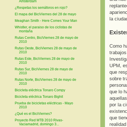
Ámsterdam
replante
¿Respetas los semáforos en rojo?
aparienc
El mapa del BiciViernes del 28 de mayo
la ciuda
Meaghan Smith - Here Comes Your Man
Whistler, el paraiso de los ciclistas de
montaña
Existe
Rutas Centro, BiciViernes 28 de mayo de
2010
Como ha
Rutas Oeste, BiciViernes 28 de mayo de
trabajos
2010
Investig
Rutas Este, BiciViernes 28 de mayo de
2010
UPM, es
Rutas Sur, BiciViernes 28 de mayo de
que res
2010
sobre tr
Rutas Norte, BiciViernes 28 de mayo de
2010
personas
Bicicleta eléctrica Tonaro Compy
que lo 
Bicicleta eléctrica Tonaro Bighit
aquellas
Prueba de bicicletas eléctricas - Mayo
por la c
2010
existen
¿Qué es el BiciViernes?
que tien
Proyecto Red MTB 2010 Rivas-
realidad
Vaciamadrid, domingo 3...