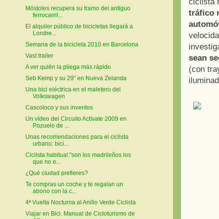
ciclist
Móstoles recupera su tramo del antiguo
tráfico
ferrocarril...
automóv
El alquiler público de bicicletas llegará a
Londre...
velocida
Semana de la bicicleta 2010 en Barcelona
investig
Vast trailer
sean se
A ver quién la pliega más rápido
(con tra
Seb Kemp y su 29" en Nueva Zelanda
iluminad
Una bici eléctrica en el maletero del
Volkswagen
Cascoloco y sus inventos
Un vídeo del Circuito Actívate 2009 en
Pozuelo de ...
Unas recomendaciones para el ciclista
urbano: bici...
Ciclista habitual:"son los madrileños los
que no e...
¿Qué ciudad prefieres?
Te compras un coche y te regalan un
abono con la c...
4ª Vuelta Nocturna al Anillo Verde Ciclista
Viajar en Bici. Manual de Cicloturismo de