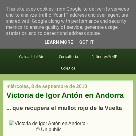
This site uses cookies from Google to deliver its services
en bici por madrid
and to analyze traffic. Your IP address and user-agent are
shared with Google along with performance and security
metrics to ensure quality of service, generate usage
statistics, and to detect and address abuse.
Este blog
BiciMAD
Primeros consejos
LEARN MORE
GOT IT
En bici al trabajo
Planos
Divulgación
Calidad del Aire
Consultoría
Patinetes/VMP
Colegios
miércoles, 8 de septiembre de 2010
Victoria de Igor Antón en Andorra
... que recupera el maillot rojo de la Vuelta