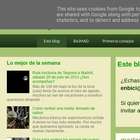
This site uses cookies from Google to 
are shared with Google along with per
en bici por madrid
statistics, and to detect and address
Este blog
BiciMAD
Primeros consejos
Lo mejor de la semana
Este b
Ruta nocturna de Segovia a Madrid,
sábado 20 de julio de 2013 ¿Nos
¿Echas 
acompañas?
Más de 100 km bajo la luz de la luna
enbici
(casi) llena Se acerca el mes de agosto,
muchos se van de vacaciones y nosotros
queremos despedir ...
Si quier
Como centrar una rueda: tensado de
invitar
radios
Mecánica básica de supervivencia ciclista
A veces no hay más remedio. Por mucho
que queramos ignorarlo, la rueda se
mueve claramente ...
martes
Guía para sortear los errores del nuevo