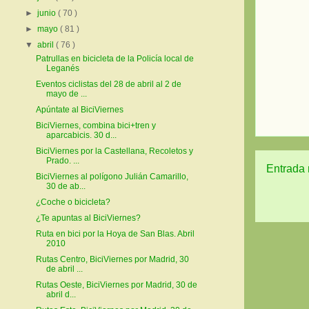
►
junio
( 70 )
►
mayo
( 81 )
▼
abril
( 76 )
Patrullas en bicicleta de la Policía local de
Leganés
Eventos ciclistas del 28 de abril al 2 de
mayo de ...
Apúntate al BiciViernes
BiciViernes, combina bici+tren y
aparcabicis. 30 d...
BiciViernes por la Castellana, Recoletos y
Prado. ...
Entrada 
BiciViernes al polígono Julián Camarillo,
30 de ab...
¿Coche o bicicleta?
¿Te apuntas al BiciViernes?
Ruta en bici por la Hoya de San Blas. Abril
2010
Rutas Centro, BiciViernes por Madrid, 30
de abril ...
Rutas Oeste, BiciViernes por Madrid, 30 de
abril d...