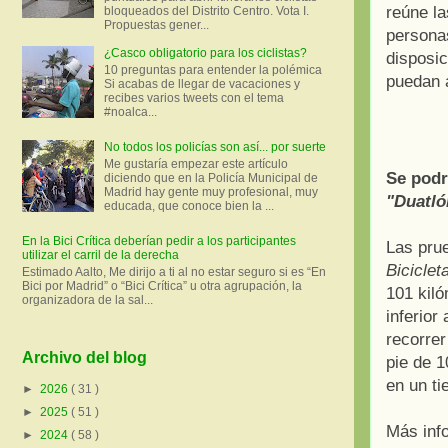
reúne l
bloqueados del Distrito Centro. Vota I.
Propuestas gener...
persona
¿Casco obligatorio para los ciclistas?
disposic
10 preguntas para entender la polémica
puedan a
Si acabas de llegar de vacaciones y
recibes varios tweets con el tema
#noalca...
No todos los policías son así... por suerte
Me gustaría empezar este artículo
Se podr
diciendo que en la Policía Municipal de
Madrid hay gente muy profesional, muy
"Duatló
educada, que conoce bien la ...
En la Bici Crítica deberían pedir a los participantes
Las pru
utilizar el carril de la derecha
Biciclet
Estimado Aalto, Me dirijo a ti al no estar seguro si es “En
Bici por Madrid” o “Bici Crítica” u otra agrupación, la
101 kiló
organizadora de la sal...
inferior
recorre
Archivo del blog
pie de 
en un t
►
2026
( 31 )
►
2025
( 51 )
Más inf
►
2024
( 58 )