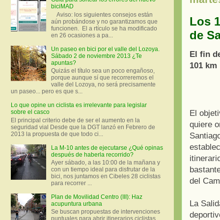
biciMAD
Aviso: los siguientes consejos están
Los 1
aún probándose y no garantizamos que
funcionen. El a rtículo se ha modificado
de S
en 26 ocasiones a pa...
Un paseo en bici por el valle del Lozoya.
El fin 
Sábado 2 de noviembre 2013 ¿Te
apuntas?
101 km 
Quizás el título sea un poco engañoso,
porque aunque sí que recorreremos el
valle del Lozoya, no será precisamente
un paseo... pero es que s...
Lo que opine un ciclista es irrelevante para legislar
El objet
sobre el casco
El principal criterio debe de ser el aumento en la
quiere o
seguridad vial Desde que la DGT lanzó en Febrero de
2013 la propuesta de que todo ci...
Santiago
establec
La M-10 antes de ejecutarse ¿Qué opinas
después de haberla recorrido?
itinerar
Ayer sábado, a las 10:00 de la mañana y
bastante
con un tiempo ideal para disfrutar de la
bici, nos juntamos en Cibeles 28 ciclistas
del Cam
para recorrer ...
Plan de Movilidad Centro (III): Haz
La Salid
acupuntura urbana
Se buscan propuestas de intervenciones
deportiv
puntuales para abrir itinerarios ciclistas