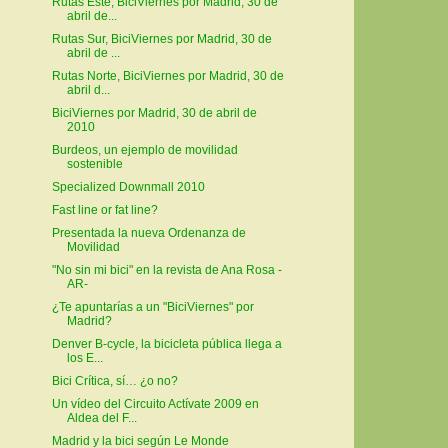
Rutas Este, BiciViernes por Madrid, 30 de
abril de...
Rutas Sur, BiciViernes por Madrid, 30 de
abril de ...
Rutas Norte, BiciViernes por Madrid, 30 de
abril d...
BiciViernes por Madrid, 30 de abril de
2010
Burdeos, un ejemplo de movilidad
sostenible
Specialized Downmall 2010
Fast line or fat line?
Presentada la nueva Ordenanza de
Movilidad
"No sin mi bici" en la revista de Ana Rosa -
AR-
¿Te apuntarías a un "BiciViernes" por
Madrid?
Denver B-cycle, la bicicleta pública llega a
los E...
Bici Crítica, sí… ¿o no?
Un vídeo del Circuito Actívate 2009 en
Aldea del F...
Madrid y la bici según Le Monde