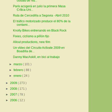
ciudad de Nu...
París acogerá en julio la primera Masa
Crítica Uni...
Ruta de Cercedilla a Segovia - Abril 2010
El tráfico motorizado produce el 80% de la
contami...
Knolly Bikes entrenando en Black Rock
Fixies, ciclismo a piñón fijo
Allout productions, new film
Un vídeo del Circuito Actívate 2009 en
Boadilla de...
Danny MacAskill, en bici al trabajo
►
marzo
( 101 )
►
febrero
( 88 )
►
enero
( 24 )
►
2009
( 273 )
►
2008
( 171 )
►
2007
( 78 )
►
2006
( 12 )