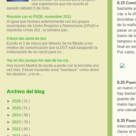
8.15 Comi
una experiencia que me ocurrió el
pasado sábado 5 de Octu...
bastante p
vas a la o
Reunión con el PSOE, noviembre 2011
bicicletas
Al igual que hicimos anteriormente con los grupos
de la maña
municipales de Unión Progreso y Democracia (UPyD) e
pasar un p
Izquierda Unida (IU) , la semana pas...
tramo de l
A favor del carné de bici
tampoco es
Escrito el 3 de marzo por Wheels Se ha filtrado a los
final en e
medios de comunicación que la DGT está barajando la
Por cierto,
instauración de un carné para co...
Voy en bici porque me sale de los coj...
Hoy recorrí Madrid de punta a punta con la bicicleta una
vez más. Estuve haciendo unos "mandaos" -como dicen
los abuelos-, y la ve...
8.25 Puen
un nuevo r
Archivo del blog
hay bastan
puente de 
►
2026
( 31 )
metro haci
►
2025
( 51 )
una casual
►
2024
( 58 )
8.35 Puen
►
2023
( 70 )
intercambi
►
2022
( 85 )
Oeste el t