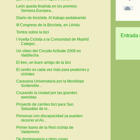
León queda finalista en los premios
Semana Europea...
Diario de bicicleta. Al trabajo pedaleando
III Congreso de la Bicicleta, en Lérida
Tontos sobre la bici
Entrada 
I Vuelta Ciclista a la Comunidad de Madrid
Categor...
Un vídeo del Circuito Actívate 2009 en
Valdilecha
El tren, un buen amigo de la bici
El centro es cada vez más para peatones y
ciclistas
Caravana Universitaria por la Movilidad
Sostenible...
Cruzando la ciudad por las grandes
avenidas
Proyecto de carriles bici para San
Sebastián de lo...
Personas con discapacidad ya pueden
recorrer el An...
Primer tramo de la Red ciclista de
Valdemoro
De domingueros y otras cosas