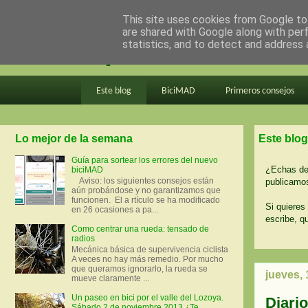
This site uses cookies from Google to 
are shared with Google along with per
en bici por madrid
statistics, and to detect and address 
Este blog
BiciMAD
Primeros consejos
Lo mejor de la semana
Este blog
Guía para sortear los errores del nuevo
¿Echas de 
biciMAD
Aviso: los siguientes consejos están
publicamos
aún probándose y no garantizamos que
funcionen. El a rtículo se ha modificado
Si quieres 
en 26 ocasiones a pa...
escribe, q
Como centrar una rueda: tensado de
radios
Mecánica básica de supervivencia ciclista
A veces no hay más remedio. Por mucho
que queramos ignorarlo, la rueda se
jueves, 
mueve claramente ...
Un paseo en bici por el valle del Lozoya.
Diario
Sábado 2 de noviembre 2013 ¿Te