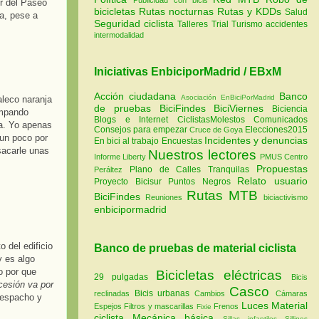
or del Paseo
bicicletas
Rutas nocturnas
Rutas y KDDs
Salud
a, pese a
Seguridad ciclista
Talleres
Trial
Turismo
accidentes
intermodalidad
Iniciativas EnbiciporMadrid / EBxM
Acción ciudadana
Banco
Asociación EnBiciPorMadrid
aleco naranja
de pruebas
BiciFindes
BiciViernes
Biciencia
pando
Blogs e Internet
CiclistasMolestos
Comunicados
da. Yo apenas
Consejos para empezar
Elecciones2015
Cruce de Goya
 un poco por
Incidentes y denuncias
En bici al trabajo
Encuestas
sacarle unas
Nuestros lectores
Informe Liberty
PMUS Centro
Propuestas
Plano de Calles Tranquilas
Peráltez
Relato usuario
Proyecto Bicisur
Puntos Negros
Rutas MTB
BiciFindes
Reuniones
biciactivismo
enbicipormadrid
 del edificio
Banco de pruebas de material ciclista
y es algo
o por que
Bicicletas eléctricas
29 pulgadas
Bicis
cesión va por
Casco
Bicis urbanas
reclinadas
Cambios
Cámaras
despacho y
Luces
Material
Espejos
Filtros y mascarillas
Frenos
Fixie
ciclista
Mecánica básica
Sillas infantiles
Sillines