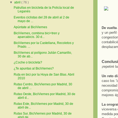
▼
abril
( 76 )
Patrullas en bicicleta de la Policía local de
Leganés
Eventos ciclistas del 28 de abril al 2 de
mayo de ...
Apúntate al BiciViernes
De vuelta 
y un perfi
BiciViernes, combina bici+tren y
aparcabicis. 30 d...
congestion
contabilic
BiciViernes por la Castellana, Recoletos y
desplazami
Prado. ...
BiciViernes al polígono Julián Camarillo,
30 de ab...
Conclus
¿Coche o bicicleta?
¡repetiré l
¿Te apuntas al BiciViernes?
Ruta en bici por la Hoya de San Blas. Abril
Un reto di
2010
caso los
“
Rutas Centro, BiciViernes por Madrid, 30
necesidad 
de abril ...
compromiso
Rutas Oeste, BiciViernes por Madrid, 30 de
mejores é
abril d...
Rutas Este, BiciViernes por Madrid, 30 de
La orogra
abril de...
viceversa 
Rutas Sur, BiciViernes por Madrid, 30 de
medida por
abril de ...