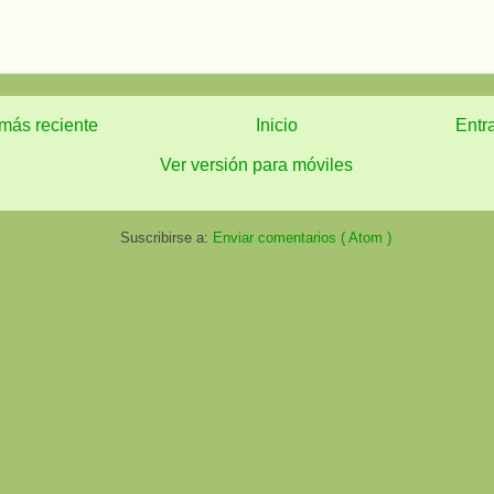
más reciente
Inicio
Entr
Ver versión para móviles
Suscribirse a:
Enviar comentarios ( Atom )