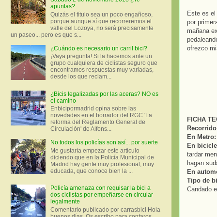
apuntas?
Este es el
Quizás el título sea un poco engañoso,
porque aunque sí que recorreremos el
por primer
valle del Lozoya, no será precisamente
mañana exc
un paseo... pero es que s...
pedaleando
ofrezco mi
¿Cuándo es necesario un carril bici?
¡Vaya pregunta! Si la hacemos ante un
grupo cualquiera de ciclistas seguro que
encontramos respuestas muy variadas,
desde los que reclam...
¿Bicis legalizadas por las aceras? NO es
el camino
Enbicipormadrid opina sobre las
novedades en el borrador del RGC 'La
FICHA TE
reforma del Reglamento General de
Recorrido
Circulación' de Alfons...
En Metro:
No todos los policías son así... por suerte
En bicicle
Me gustaría empezar este artículo
tardar men
diciendo que en la Policía Municipal de
hagan suda
Madrid hay gente muy profesional, muy
educada, que conoce bien la ...
En automó
Tipo de bi
Policía amenaza con requisar la bici a
Candado en
dos ciclistas por empeñarse en circular
legalmente
Comentario publicado por carrasbici Hola
buenos días. Os escribo para contaros