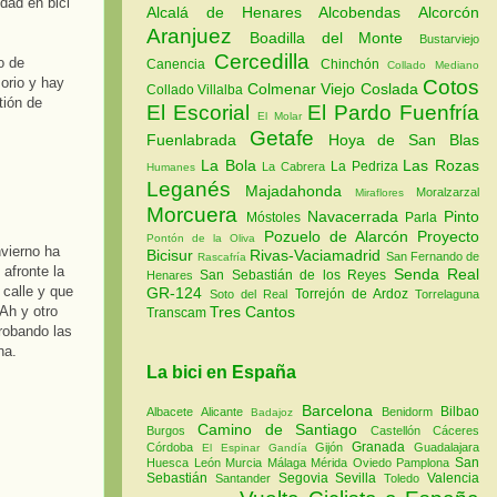
dad en bici
Alcalá de Henares
Alcobendas
Alcorcón
Aranjuez
Boadilla del Monte
Bustarviejo
Cercedilla
o de
Canencia
Chinchón
Collado Mediano
orio y hay
Cotos
Colmenar Viejo
Coslada
Collado Villalba
tión de
El Escorial
El Pardo
Fuenfría
El Molar
Getafe
Fuenlabrada
Hoya de San Blas
La Bola
Las Rozas
La Pedriza
La Cabrera
Humanes
Leganés
Majadahonda
Moralzarzal
Miraflores
Morcuera
Navacerrada
Pinto
Móstoles
Parla
Pozuelo de Alarcón
Proyecto
Pontón de la Oliva
vierno ha
Bicisur
Rivas-Vaciamadrid
San Fernando de
Rascafría
 afronte la
Senda Real
San Sebastián de los Reyes
Henares
calle y que
GR-124
Torrejón de Ardoz
Soto del Real
Torrelaguna
 Ah y otro
Tres Cantos
Transcam
robando las
na.
La bici en España
Barcelona
Bilbao
Albacete
Alicante
Benidorm
Badajoz
Camino de Santiago
Burgos
Castellón
Cáceres
Granada
Córdoba
Gijón
Guadalajara
El Espinar
Gandía
San
Huesca
León
Murcia
Málaga
Mérida
Oviedo
Pamplona
Sebastián
Segovia
Sevilla
Valencia
Santander
Toledo