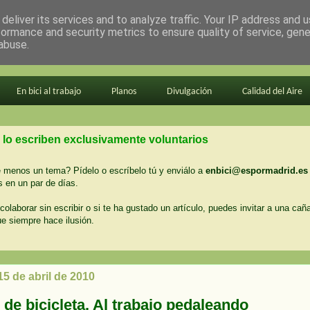
deliver its services and to analyze traffic. Your IP address and 
formance and security metrics to ensure quality of service, gen
abuse.
En bici al trabajo
Planos
Divulgación
Calidad del Aire
 lo escriben exclusivamente voluntarios
menos un tema? Pídelo o escríbelo tú y enviálo a
enbici@espormadrid.es
 en un par de días.
colaborar sin escribir o si te ha gustado un artículo, puedes invitar a una cañ
ue siempre hace ilusión.
15 de abril de 2010
 de bicicleta. Al trabajo pedaleando