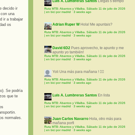
Luis A. Lumbreras Santos
Llegas s tiempo
e decido ir
Ruta MTB: Abantos y Villalba. Sábado 11 de julio de 2026
| en bici por madrid
·
3 weeks ago
y con una
ir a trabajar
idad os
Adrian Ruper W
Hola! Me apuntais?
Ruta MTB: Abantos y Villalba. Sábado 11 de julio de 2026
| en bici por madrid
·
3 weeks ago
David 6D2
Pues aprovecho, te apunto y me
apunto yo también!
Ruta MTB: Abantos y Villalba. Sábado 11 de julio de 2026
| en bici por madrid
·
3 weeks ago
Yoli
Una más para mañana ! 🚵‍♀️
Ruta MTB: Abantos y Villalba. Sábado 11 de julio de 2026
| en bici por madrid
·
3 weeks ago
o). Se podría
Luis A. Lumbreras Santos
En lista
zos que te
Ruta MTB: Abantos y Villalba. Sábado 11 de julio de 2026
os
| en bici por madrid
·
3 weeks ago
ansportin.
tos normales.
Juan Carlos Navarro
Hola, otro más para
mañana porfi
Ruta MTB: Abantos y Villalba. Sábado 11 de julio de 2026
| en bici por madrid
·
3 weeks ago