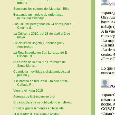
urbana
Spectrum, los colores del Mountain Bike
Buscando un modelo de ordenanza
municipal estándar...
Los 101 km peregrinos en 24 horas, por el
Camino d...
La Criticona 2010, del 28 de abril al 2 de
mayo
Bicicletas en Bogotá, Copenhague y
Amsterdam
La Ruta Imperial en San Lorenzo de El
Escorial, 9 ...
6ª edición de la ruta "Los Peirones de
Santa María...
Cuando la movilidad ciclista perjudica al
peatón y...
XIII Marcha en bici Pinto - Toledo por la
Cañada R...
Vienna Air King 2010
Agentes de la Bescam en bici
El casco deja de ser obligatorio en México
Comida gratis si montas en bicicleta
¿En Madrid llueve agua o ácido?