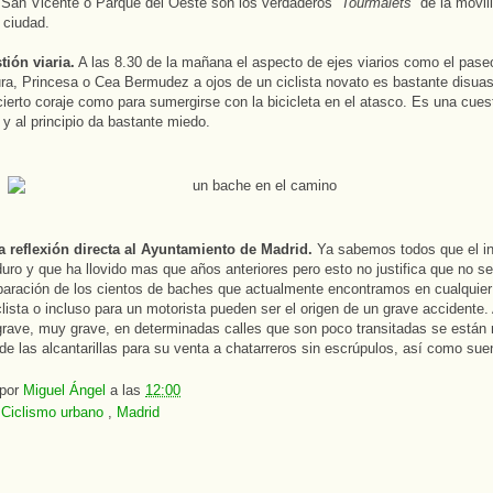
 San Vicente o Parque del Oeste son los verdaderos
“Tourmalets”
de la movili
 ciudad.
ión viaria.
A las 8.30 de la mañana el aspecto de ejes viarios como el pase
a, Princesa o Cea Bermudez a ojos de un ciclista novato es bastante disuas
cierto coraje como para sumergirse con la bicicleta en el atasco. Es una cues
y al principio da bastante miedo.
a reflexión directa al Ayuntamiento de Madrid.
Ya sabemos todos que el in
uro y que ha llovido mas que años anteriores pero esto no justifica que no se
paración de los cientos de baches que actualmente encontramos en cualquier 
clista o incluso para un motorista pueden ser el origen de un grave accidente.
rave, muy grave, en determinadas calles que son poco transitadas se están 
de las alcantarillas para su venta a chatarreros sin escrúpulos, así como sue
 por
Miguel Ángel
a las
12:00
:
Ciclismo urbano
,
Madrid