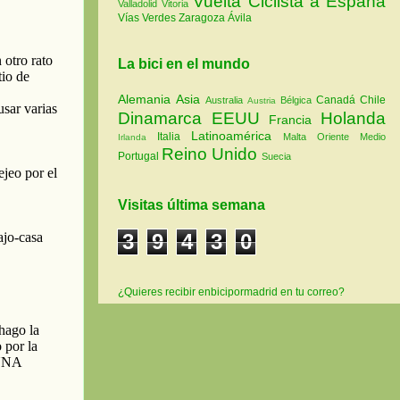
Vuelta Ciclista a España
Valladolid
Vitoria
Vías Verdes
Zaragoza
Ávila
La bici en el mundo
Alemania
Asia
Canadá
Chile
Australia
Bélgica
Austria
Dinamarca
EEUU
Holanda
Francia
Latinoamérica
Italia
Malta
Oriente Medio
Irlanda
Reino Unido
Portugal
Suecia
Visitas última semana
3
9
4
3
0
¿Quieres recibir enbicipormadrid en tu correo?