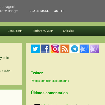
user-agent
erate usage
LEARN MORE
GOT IT
Consultoría
Patinetes/VMP
Colegios
y te lo
a a quien
Twitter
Tweets por @enbicipormadrid
Últimos comentarios