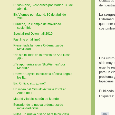
Cuesta de
de nuestra
Rutas Norte, BiciViernes por Madrid, 30 de
abril d...
La congest
BiciViernes por Madrid, 30 de abril de
2010
Extremadur
que tener 
Burdeos, un ejemplo de movilidad
sostenible
costumbre 
Specialized Downmall 2010
Fast line or fat line?
Presentada la nueva Ordenanza de
Movilidad
"No sin mi bici" en la revista de Ana Rosa -
Una ultim
AR-
sido muy d
¿Te apuntarías a un "BiciViernes" por
urgente re
Madrid?
para un ci
Denver B-cycle, la bicicleta pública llega a
problema g
los E...
tapaderas 
Bici Crítica, sí… ¿o no?
Un vídeo del Circuito Actívate 2009 en
Publicado
Aldea del F...
Etiquetas
Madrid y la bici según Le Monde
Borrador de la nueva ordenanza de
movilidad ciclis...
Pulse, un nuevo diseño para la bicicleta