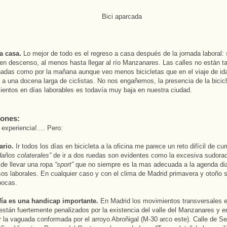
a casa.
Lo mejor de todo es el regreso a casa después de la jornada laboral: s
l en descenso, al menos hasta llegar al río Manzanares. Las calles no están t
adas como por la mañana aunque veo menos bicicletas que en el viaje de id
é a una docena larga de ciclistas. No nos engañemos, la presencia de la bicic
entos en días laborables es todavía muy baja en nuestra ciudad.
iones:
a experiencia!.... Pero:
ario.
Ir todos los días en bicicleta a la oficina me parece un reto difícil de cu
daños colaterales”
de ir a dos ruedas son evidentes como la excesiva sudorac
de llevar una ropa
“sport”
que no siempre es la mas adecuada a la agenda dia
s laborales. En cualquier caso y con el clima de Madrid primavera y otoño s
pocas.
fía es una handicap importante.
En Madrid los movimientos transversales e
están fuertemente penalizados por la existencia del valle del Manzanares y 
 la vaguada conformada por el arroyo Abroñigal (M-30 arco este). Calle de Se