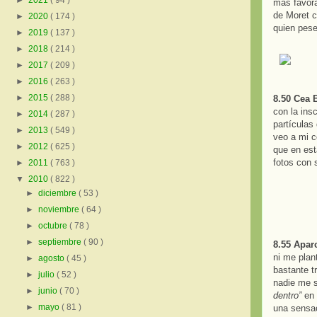
►
2021
( 94 )
más favora
de Moret c
►
2020
( 174 )
quien pese
►
2019
( 137 )
►
2018
( 214 )
►
2017
( 209 )
►
2016
( 263 )
►
2015
( 288 )
8.50 Cea 
con la ins
►
2014
( 287 )
partículas
►
2013
( 549 )
veo a mi c
►
2012
( 625 )
que en est
fotos con 
►
2011
( 763 )
▼
2010
( 822 )
►
diciembre
( 53 )
►
noviembre
( 64 )
►
octubre
( 78 )
►
septiembre
( 90 )
8.55 Apar
ni me plant
►
agosto
( 45 )
bastante t
►
julio
( 52 )
nadie me s
►
junio
( 70 )
dentro”
en
►
mayo
( 81 )
una sensac