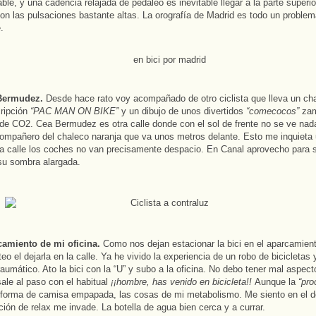
ble, y una cadencia relajada de pedaleo es inevitable llegar a la parte superi
on las pulsaciones bastante altas. La orografía de Madrid es todo un problem
.
Bermudez.
Desde hace rato voy acompañado de otro ciclista que lleva un ch
cripción
“PAC MAN ON BIKE”
y un dibujo de unos divertidos
“comecocos”
zam
 de CO2. Cea Bermudez es otra calle donde con el sol de frente no se ve na
ompañero del chaleco naranja que va unos metros delante. Esto me inquieta
a calle los coches no van precisamente despacio. En Canal aprovecho para 
su sombra alargada.
camiento de mi oficina.
Como nos dejan estacionar la bici en el aparcamiento
eo el dejarla en la calle. Ya he vivido la experiencia de un robo de bicicletas 
raumático. Ato la bici con la “U” y subo a la oficina. No debo tener mal aspect
ale al paso con el habitual
¡¡hombre, has venido en bicicleta!!
Aunque la
“pro
 forma de camisa empapada, las cosas de mi metabolismo. Me siento en el 
ión de relax me invade. La botella de agua bien cerca y a currar.