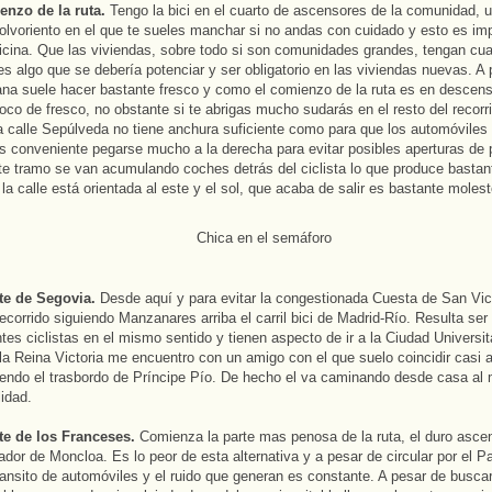
enzo de la ruta.
Tengo la bici en el cuarto de ascensores de la comunidad, un
olvoriento en el que te sueles manchar si no andas con cuidado y esto es imp
ficina. Que las viviendas, sobre todo si son comunidades grandes, tengan cua
 es algo que se debería potenciar y ser obligatorio en las viviendas nuevas. A
na suele hacer bastante fresco y como el comienzo de la ruta es en descen
oco de fresco, no obstante si te abrigas mucho sudarás en el resto del recorr
a calle Sepúlveda no tiene anchura suficiente como para que los automóviles 
 conveniente pegarse mucho a la derecha para evitar posibles aperturas de p
ste tramo se van acumulando coches detrás del ciclista lo que produce bastant
 la calle está orientada al este y el sol, que acaba de salir es bastante molest
te de Segovia.
Desde aquí y para evitar la congestionada Cuesta de San Vi
ecorrido siguiendo Manzanares arriba el carril bici de Madrid-Río. Resulta se
tes ciclistas en el mismo sentido y tienen aspecto de ir a la Ciudad Universita
la Reina Victoria me encuentro con un amigo con el que suelo coincidir casi a 
endo el trasbordo de Príncipe Pío. De hecho el va caminando desde casa al 
idad.
te de los Franceses.
Comienza la parte mas penosa de la ruta, el duro asce
ador de Moncloa. Es lo peor de esta alternativa y a pesar de circular por el P
ransito de automóviles y el ruido que generan es constante. A pesar de buscar 