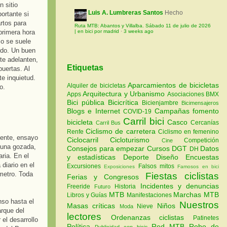
 sitio
Luis A. Lumbreras Santos
Hecho
ortante si
rtos para
Ruta MTB: Abantos y Villalba. Sábado 11 de julio de 2026
 primera hora
| en bici por madrid
·
3 weeks ago
so se suele
ido. Un buen
te adelanten,
Etiquetas
uertas. Al
e inquietud.
Aparcamientos de bicicletas
Alquiler de bicicletas
o.
Arquitectura y Urbanismo
Apps
Asociaciones
BMX
Bici pública
Bicicrítica
Bicienjambre
Bicimensajeros
Blogs e Internet
Campañas fomento
COVID-19
Carril bici
bicicleta
Casco
Cercanías
Carril Bus
Ciclismo de carretera
Renfe
Ciclismo en femenino
cente, ensayo
Ciclocarril
Cicloturismo
Competición
Cine
r una gozada,
Consejos para empezar
Cursos
DGT
Datos
DH
ria. En el
y estadísticas
Deporte
Diseño
Encuestas
diario en el
Excursiones
Falsos mitos
Exposiciones
Famosos en bici
metro. Toda
Fiestas ciclistas
Ferias y Congresos
Incidentes y denuncias
Freeride
Historia
Futuro
MTB
Marchas MTB
Libros y Guías
Manifestaciones
nso hasta el
Nuestros
Masas críticas
Niños
Nieve
Moda
arque del
lectores
Ordenanzas ciclistas
Patinetes
el desarrollo
Política
Red MTB
Robo de
Publicidad con bicis