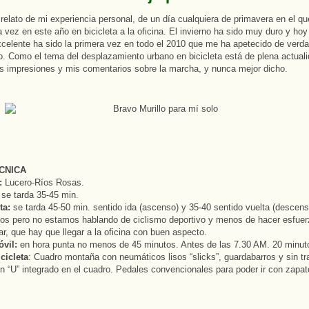
 relato de mi experiencia personal, de un día cualquiera de primavera en el qu
a vez en este año en bicicleta a la oficina. El invierno ha sido muy duro y ho
elente ha sido la primera vez en todo el 2010 que me ha apetecido de verdad 
. Como el tema del desplazamiento urbano en bicicleta está de plena actual
s impresiones y mis comentarios sobre la marcha, y nunca mejor dicho.
CNICA
:
Lucero-Ríos Rosas.
se tarda 35-45 min.
ta:
se tarda 45-50 min. sentido ida (ascenso) y 35-40 sentido vuelta (descens
os pero no estamos hablando de ciclismo deportivo y menos de hacer esfuer
r, que hay que llegar a la oficina con buen aspecto.
vil:
en hora punta no menos de 45 minutos. Antes de las 7.30 AM. 20 minut
cicleta
: Cuadro montaña con neumáticos lisos “slicks”, guardabarros y sin tr
 “U” integrado en el cuadro. Pedales convencionales para poder ir con zapa