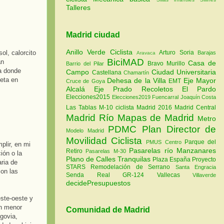
Talleres
Madrid ciudad
Anillo Verde Ciclista
Arturo Soria
ol, calorcito
Barajas
Aravaca
BiciMAD
an
Casa de
Bravo Murillo
Barrio del Pilar
a donde
Campo
Ciudad Universitaria
Castellana
Chamartín
leta en
Dehesa de la Villa
Eje Mayor
EMT
Cruce de Goya
Alcalá
Eje Prado Recoletos
El Pardo
Elecciones2015
Elecciones2019
Fuencarral
Joaquín Costa
Las Tablas
M-10 ciclista
Madrid 2016
Madrid Central
Madrid Río
Mapas de Madrid
Metro
PDMC Plan Director de
Modelo Madrid
Movilidad Ciclista
Parque del
PMUS Centro
mplir, en mi
Pasarelas río Manzanares
Retiro
Pasarelas M-30
ión o la
Plano de Calles Tranquilas
Plaza España
Proyecto
ria de
STARS
Remodelación de Serrano
Santa Engracia
on las
Senda Real GR-124
Vallecas
Villaverde
decidePresupuestos
ste-oeste y
en menor
Comunidad de Madrid
govia,