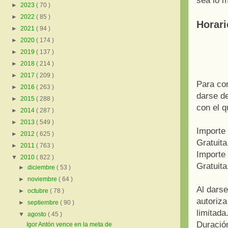
sea lo m
►
2023
( 70 )
►
2022
( 85 )
Horari
►
2021
( 94 )
►
2020
( 174 )
►
2019
( 137 )
►
2018
( 214 )
►
2017
( 209 )
Para con
►
2016
( 263 )
darse de
►
2015
( 288 )
con el q
►
2014
( 287 )
►
2013
( 549 )
Importe
►
2012
( 625 )
Gratuita
►
2011
( 763 )
Importe
▼
2010
( 822 )
Gratuita
►
diciembre
( 53 )
►
noviembre
( 64 )
Al darse
►
octubre
( 78 )
autoriza
►
septiembre
( 90 )
limitada
▼
agosto
( 45 )
Duración
Igor Antón vence en la meta de