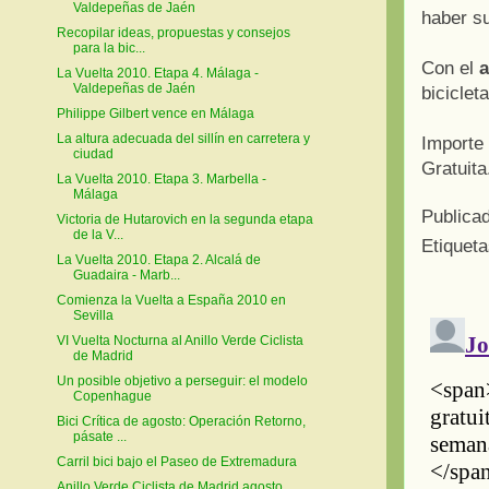
Valdepeñas de Jaén
haber su
Recopilar ideas, propuestas y consejos
para la bic...
Con el
a
La Vuelta 2010. Etapa 4. Málaga -
Valdepeñas de Jaén
biciclet
Philippe Gilbert vence en Málaga
La altura adecuada del sillín en carretera y
Importe
ciudad
Gratuita
La Vuelta 2010. Etapa 3. Marbella -
Málaga
Publica
Victoria de Hutarovich en la segunda etapa
de la V...
Etiquet
La Vuelta 2010. Etapa 2. Alcalá de
Guadaira - Marb...
Comienza la Vuelta a España 2010 en
Sevilla
VI Vuelta Nocturna al Anillo Verde Ciclista
de Madrid
Un posible objetivo a perseguir: el modelo
Copenhague
Bici Crítica de agosto: Operación Retorno,
pásate ...
Carril bici bajo el Paseo de Extremadura
Anillo Verde Ciclista de Madrid agosto