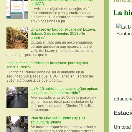
biciMAD
Aviso: los siguientes consejos están
La bi
aún probándose y no garantizamos que
funcionen. El a rtículo se ha modificado
en 26 ocasiones a pa...
Un paseo en bici por el valle del Lozoya.
Sábado 2 de noviembre 2013 ¿Te
apuntas?
Quizás el título sea un poco engañoso,
porque aunque sí que recorreremos el
valle del Lozoya, no será precisamente
un paseo... pero es que s...
Lo que opine un ciclista es irrelevante para legislar
sobre el casco
El principal criterio debe de ser el aumento en la
seguridad vial Desde que la DGT lanzó en Febrero de
2013 la propuesta de que todo ci...
La M-10 antes de ejecutarse ¿Qué opinas
después de haberla recorrido?
Ayer sábado, a las 10:00 de la mañana y
relacion
con un tiempo ideal para disfrutar de la
bici, nos juntamos en Cibeles 28 ciclistas
para recorrer ...
Estaci
Plan de Movilidad Centro (III): Haz
acupuntura urbana
Un total
Se buscan propuestas de intervenciones
puntuales para abrir itinerarios ciclistas