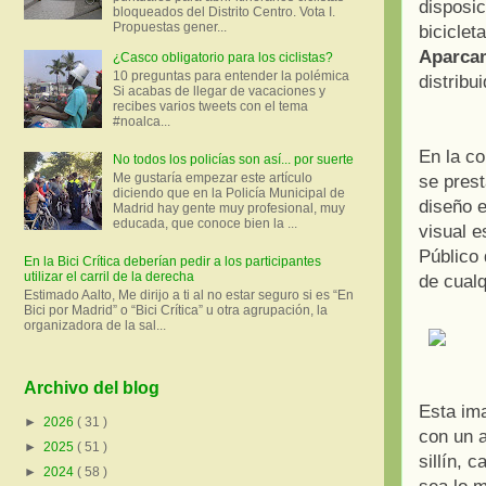
disposic
bloqueados del Distrito Centro. Vota I.
Propuestas gener...
biciclet
Aparca
¿Casco obligatorio para los ciclistas?
10 preguntas para entender la polémica
distribu
Si acabas de llegar de vacaciones y
recibes varios tweets con el tema
#noalca...
En la co
No todos los policías son así... por suerte
Me gustaría empezar este artículo
se prest
diciendo que en la Policía Municipal de
diseño e
Madrid hay gente muy profesional, muy
educada, que conoce bien la ...
visual e
Público 
En la Bici Crítica deberían pedir a los participantes
utilizar el carril de la derecha
de cualq
Estimado Aalto, Me dirijo a ti al no estar seguro si es “En
Bici por Madrid” o “Bici Crítica” u otra agrupación, la
organizadora de la sal...
Archivo del blog
Esta ima
►
2026
( 31 )
con un 
►
2025
( 51 )
sillín, 
►
2024
( 58 )