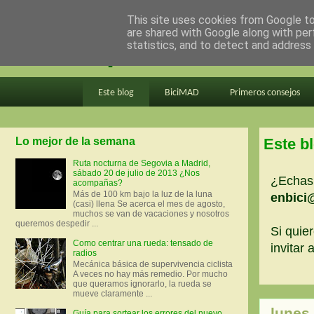
This site uses cookies from Google to 
are shared with Google along with per
en bici por madrid
statistics, and to detect and address
Este blog
BiciMAD
Primeros consejos
Lo mejor de la semana
Este b
Ruta nocturna de Segovia a Madrid,
sábado 20 de julio de 2013 ¿Nos
¿Echas 
acompañas?
Más de 100 km bajo la luz de la luna
enbici
(casi) llena Se acerca el mes de agosto,
muchos se van de vacaciones y nosotros
queremos despedir ...
Si quier
Como centrar una rueda: tensado de
invitar
radios
Mecánica básica de supervivencia ciclista
A veces no hay más remedio. Por mucho
que queramos ignorarlo, la rueda se
mueve claramente ...
lunes
Guía para sortear los errores del nuevo