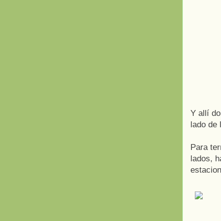
Y allí 
lado de 
Para ter
lados, h
estacio