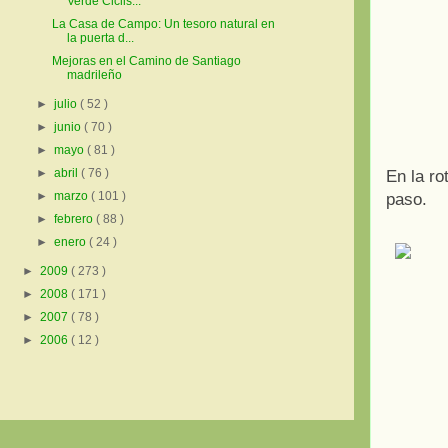
Verde Ciclis...
La Casa de Campo: Un tesoro natural en
la puerta d...
Mejoras en el Camino de Santiago
madrileño
►
julio
( 52 )
►
junio
( 70 )
►
mayo
( 81 )
►
abril
( 76 )
En la ro
►
marzo
( 101 )
paso.
►
febrero
( 88 )
►
enero
( 24 )
►
2009
( 273 )
►
2008
( 171 )
►
2007
( 78 )
►
2006
( 12 )