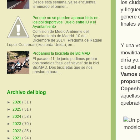
los ciu
Desde esta semana, ya se encuentra
terminado el primer...
y llegue
genere 
Por qué no se pueden aparcar bicis en
los polideportivos: Duelo entre IU y el
finales
Ayuntamiento
Comisión de Medio Ambiente del
Ayuntamiento de Madrid. 10 de
Diciembre de 2014 Pregunta de Raquel
Y una ve
López Contreras (Izquierda Unida), en...
movilida
Probamos la bicicleta de BiciMAD
El pasado 11 de junio pudimos probar
diría yo
dos modelos "casi definitivos" de la bici
ciudad e
BiciMAD. Dos bicicletas que se nos
prestaron para ...
Vamos a
proporc
Copenh
Archivo del blog
aquellas
quebrad
►
2026
( 31 )
►
2025
( 51 )
►
2024
( 58 )
►
2023
( 70 )
►
2022
( 85 )
►
2021
( 94 )