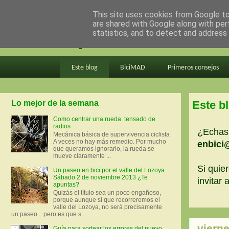
This site uses cookies from Google to 
are shared with Google along with per
en bici por madrid
statistics, and to detect and address
Este blog
BiciMAD
Primeros consejos
Lo mejor de la semana
Este b
Como centrar una rueda: tensado de
radios
¿Echas 
Mecánica básica de supervivencia ciclista
A veces no hay más remedio. Por mucho
enbici
que queramos ignorarlo, la rueda se
mueve claramente ...
Si quier
Un paseo en bici por el valle del Lozoya.
Sábado 2 de noviembre 2013 ¿Te
invitar
apuntas?
Quizás el título sea un poco engañoso,
porque aunque sí que recorreremos el
valle del Lozoya, no será precisamente
un paseo... pero es que s...
viern
Guía para sortear los errores del nuevo