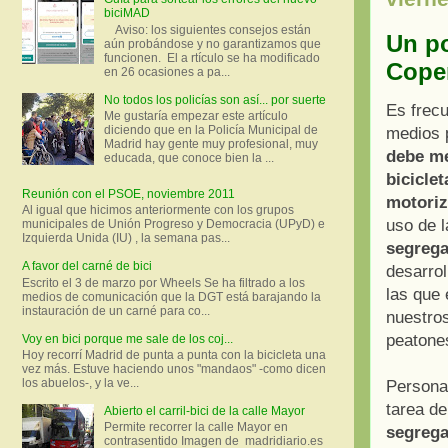
biciMAD
Aviso: los siguientes consejos están
Un po
aún probándose y no garantizamos que
funcionen. El a rtículo se ha modificado
Cope
en 26 ocasiones a pa...
No todos los policías son así... por suerte
Es frecu
Me gustaría empezar este artículo
diciendo que en la Policía Municipal de
medios p
Madrid hay gente muy profesional, muy
debe me
educada, que conoce bien la ...
biciclet
Reunión con el PSOE, noviembre 2011
motoriz
Al igual que hicimos anteriormente con los grupos
uso de l
municipales de Unión Progreso y Democracia (UPyD) e
Izquierda Unida (IU) , la semana pas...
segrega
A favor del carné de bici
desarrol
Escrito el 3 de marzo por Wheels Se ha filtrado a los
las que
medios de comunicación que la DGT está barajando la
instauración de un carné para co...
nuestros
peatone
Voy en bici porque me sale de los coj...
Hoy recorrí Madrid de punta a punta con la bicicleta una
vez más. Estuve haciendo unos "mandaos" -como dicen
los abuelos-, y la ve...
Personal
tarea de
Abierto el carril-bici de la calle Mayor
Permite recorrer la calle Mayor en
segrega
contrasentido Imagen de madridiario.es