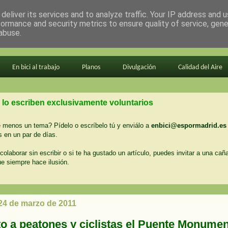
deliver its services and to analyze traffic. Your IP address and 
formance and security metrics to ensure quality of service, gen
abuse.
En bici al trabajo
Planos
Divulgación
Calidad del Aire
 lo escriben exclusivamente voluntarios
menos un tema? Pídelo o escríbelo tú y enviálo a
enbici@espormadrid.es
 en un par de días.
colaborar sin escribir o si te ha gustado un artículo, puedes invitar a una cañ
ue siempre hace ilusión.
 24 de marzo de 2011
to a peatones y ciclistas el Puente Monumen