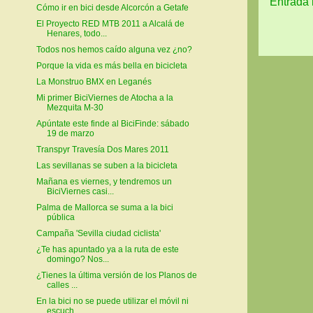
Entrada 
Cómo ir en bici desde Alcorcón a Getafe
El Proyecto RED MTB 2011 a Alcalá de
Henares, todo...
Todos nos hemos caído alguna vez ¿no?
Porque la vida es más bella en bicicleta
La Monstruo BMX en Leganés
Mi primer BiciViernes de Atocha a la
Mezquita M-30
Apúntate este finde al BiciFinde: sábado
19 de marzo
Transpyr Travesía Dos Mares 2011
Las sevillanas se suben a la bicicleta
Mañana es viernes, y tendremos un
BiciViernes casi...
Palma de Mallorca se suma a la bici
pública
Campaña 'Sevilla ciudad ciclista'
¿Te has apuntado ya a la ruta de este
domingo? Nos...
¿Tienes la última versión de los Planos de
calles ...
En la bici no se puede utilizar el móvil ni
escuch...