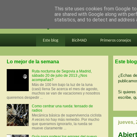
This site uses cookies from Google to 
are shared with Google along with per
en bici por madrid
statistics, and to detect and address 
Este blog
BiciMAD
Primeros consejos
Lo mejor de la semana
Este blog
Ruta nocturna de Segovia a Madrid,
¿Echas de 
sábado 20 de julio de 2013 ¿Nos
acompañas?
publicamos
Más de 100 km bajo la luz de la luna
(casi) llena Se acerca el mes de agosto,
Si quieres 
muchos se van de vacaciones y nosotros
escribe, q
queremos despedir ...
Como centrar una rueda: tensado de
radios
Mecánica básica de supervivencia ciclista
A veces no hay más remedio. Por mucho
jueves,
que queramos ignorarlo, la rueda se
mueve claramente ...
Abier
Guía para sortear los errores del nuevo