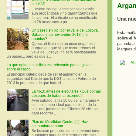
Argan
biciMAD
Aviso: los siguientes consejos están
aún probándose y no garantizamos que
funcionen. El a rtículo se ha modificado
Una nuev
en 26 ocasiones a pa...
Un paseo en bici por el valle del Lozoya.
Esta maña
Sábado 2 de noviembre 2013 ¿Te
sobre el 
apuntas?
pararela a
Quizás el título sea un poco engañoso,
porque aunque sí que recorreremos el
Marques de
valle del Lozoya, no será precisamente
un paseo... pero es que s...
Lo que opine un ciclista es irrelevante para legislar
sobre el casco
El principal criterio debe de ser el aumento en la
seguridad vial Desde que la DGT lanzó en Febrero de
2013 la propuesta de que todo ci...
La M-10 antes de ejecutarse ¿Qué opinas
después de haberla recorrido?
Ayer sábado, a las 10:00 de la mañana y
con un tiempo ideal para disfrutar de la
bici, nos juntamos en Cibeles 28 ciclistas
para recorrer ...
Plan de Movilidad Centro (III): Haz
acupuntura urbana
Se buscan propuestas de intervenciones
puntuales para abrir itinerarios ciclistas