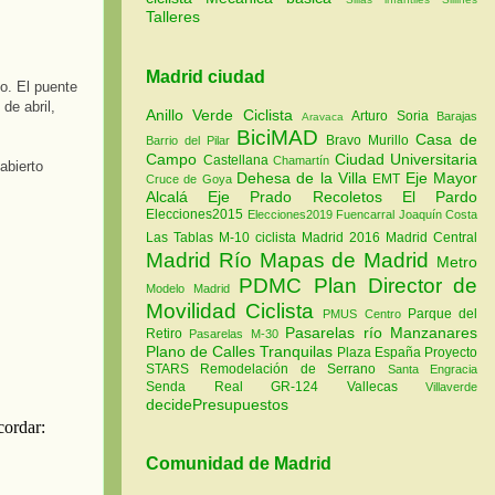
Talleres
Madrid ciudad
. El puente
de abril,
Anillo Verde Ciclista
Arturo Soria
Barajas
Aravaca
BiciMAD
Casa de
Bravo Murillo
Barrio del Pilar
Campo
Ciudad Universitaria
Castellana
Chamartín
abierto
Dehesa de la Villa
Eje Mayor
EMT
Cruce de Goya
Alcalá
Eje Prado Recoletos
El Pardo
Elecciones2015
Elecciones2019
Fuencarral
Joaquín Costa
Las Tablas
M-10 ciclista
Madrid 2016
Madrid Central
Madrid Río
Mapas de Madrid
Metro
PDMC Plan Director de
Modelo Madrid
Movilidad Ciclista
Parque del
PMUS Centro
Pasarelas río Manzanares
Retiro
Pasarelas M-30
Plano de Calles Tranquilas
Plaza España
Proyecto
STARS
Remodelación de Serrano
Santa Engracia
Senda Real GR-124
Vallecas
Villaverde
decidePresupuestos
Comunidad de Madrid