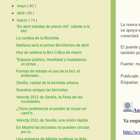
►
mayo
( 80 )
►
abril
( 66 )
▼
marzo
( 74 )
La nueva e
"En abril subidas de precio mil", súbete a la
se apoya e
bici
conectará 
La cumbia de la Bicicleta
Mañana será el primer BiciViernes de abril
El puente 
también po
Hoy se celebra la Bici Crítica de marzo
"Espacio público, movilidad y ciudadanía:
Fuente: ma
un proye...
Formas de retratar el uso de la bici: el
entrenado...
Publicado
Etiquetas
Sevilla, capital de la bicicleta urbana
Nuestras amigas las bicicletas
Velocity 2011 de Sevilla, la Feria de las
novedades
¿Tiene preferencia el peatón al cruzar un
carril b...
Velocity 2011 de Sevilla, una visión rápida
En Madrid las bicicletas no pueden circular
por la...
Una empresa de Mérida sustituye su flota