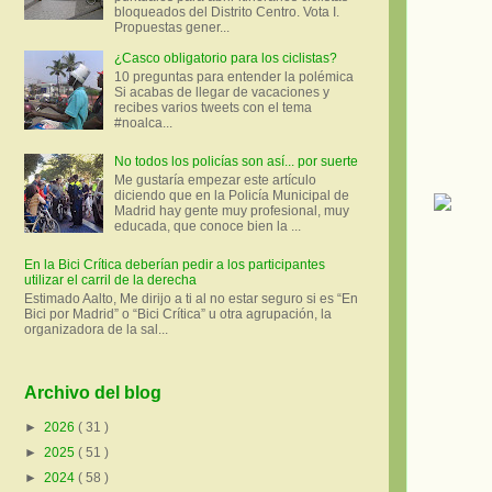
bloqueados del Distrito Centro. Vota I.
Propuestas gener...
¿Casco obligatorio para los ciclistas?
10 preguntas para entender la polémica
Si acabas de llegar de vacaciones y
recibes varios tweets con el tema
#noalca...
No todos los policías son así... por suerte
Me gustaría empezar este artículo
diciendo que en la Policía Municipal de
Madrid hay gente muy profesional, muy
educada, que conoce bien la ...
En la Bici Crítica deberían pedir a los participantes
utilizar el carril de la derecha
Estimado Aalto, Me dirijo a ti al no estar seguro si es “En
Bici por Madrid” o “Bici Crítica” u otra agrupación, la
organizadora de la sal...
Archivo del blog
►
2026
( 31 )
►
2025
( 51 )
►
2024
( 58 )