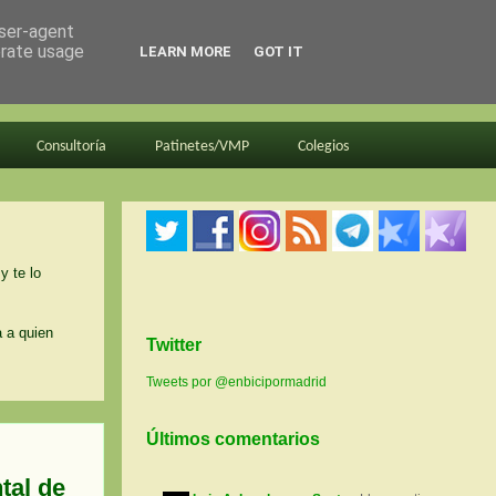
user-agent
erate usage
LEARN MORE
GOT IT
Consultoría
Patinetes/VMP
Colegios
y te lo
a a quien
Twitter
Tweets por @enbicipormadrid
Últimos comentarios
tal de