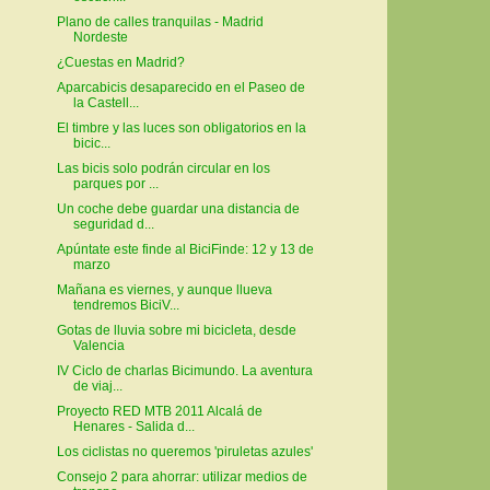
Plano de calles tranquilas - Madrid
Nordeste
¿Cuestas en Madrid?
Aparcabicis desaparecido en el Paseo de
la Castell...
El timbre y las luces son obligatorios en la
bicic...
Las bicis solo podrán circular en los
parques por ...
Un coche debe guardar una distancia de
seguridad d...
Apúntate este finde al BiciFinde: 12 y 13 de
marzo
Mañana es viernes, y aunque llueva
tendremos BiciV...
Gotas de lluvia sobre mi bicicleta, desde
Valencia
IV Ciclo de charlas Bicimundo. La aventura
de viaj...
Proyecto RED MTB 2011 Alcalá de
Henares - Salida d...
Los ciclistas no queremos 'piruletas azules'
Consejo 2 para ahorrar: utilizar medios de