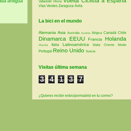
Vuelta Ciclista a España
ada antigua
Valladolid
Vitoria
Vías Verdes
Zaragoza
Ávila
La bici en el mundo
Alemania
Asia
Canadá
Chile
Australia
Bélgica
Austria
Dinamarca
EEUU
Holanda
Francia
Latinoamérica
Italia
Malta
Oriente Medio
Irlanda
Reino Unido
Portugal
Suecia
Visitas última semana
3
4
1
3
7
¿Quieres recibir enbicipormadrid en tu correo?