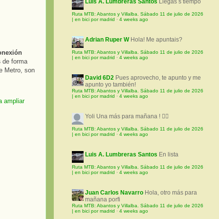
Luis A. Lumbreras Santos
Llegas s tiempo
Ruta MTB: Abantos y Villalba. Sábado 11 de julio de 2026
| en bici por madrid
·
4 weeks ago
Adrian Ruper W
Hola! Me apuntais?
onexión
Ruta MTB: Abantos y Villalba. Sábado 11 de julio de 2026
| en bici por madrid
·
4 weeks ago
s
de forma
e Metro, son
David 6D2
Pues aprovecho, te apunto y me
apunto yo también!
Ruta MTB: Abantos y Villalba. Sábado 11 de julio de 2026
| en bici por madrid
·
4 weeks ago
Yoli
Una más para mañana ! 🚵‍♀️
Ruta MTB: Abantos y Villalba. Sábado 11 de julio de 2026
| en bici por madrid
·
4 weeks ago
Luis A. Lumbreras Santos
En lista
Ruta MTB: Abantos y Villalba. Sábado 11 de julio de 2026
| en bici por madrid
·
4 weeks ago
Juan Carlos Navarro
Hola, otro más para
mañana porfi
Ruta MTB: Abantos y Villalba. Sábado 11 de julio de 2026
| en bici por madrid
·
4 weeks ago