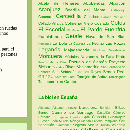
Alcalá de Henares
Alcobendas
Alcorcón
Aranjuez
Boadilla del Monte
Bustarviejo
Cercedilla
Canencia
Chinchón
Collado Mediano
Cotos
Colmenar Viejo
Coslada
Collado Villalba
El Escorial
El Pardo
Fuenfría
El Molar
Getafe
Fuenlabrada
Hoya de San Blas
La Bola
Las Rozas
La Pedriza
La Cabrera
Humanes
Leganés
Majadahonda
Moralzarzal
Miraflores
Morcuera
Navacerrada
Pinto
Móstoles
Parla
Pozuelo de Alarcón
Proyecto
Pontón de la Oliva
Bicisur
Rivas-Vaciamadrid
San Fernando de
Rascafría
Senda Real
San Sebastián de los Reyes
Henares
GR-124
Torrejón de Ardoz
Soto del Real
Torrelaguna
Tres Cantos
Transcam
La bici en España
Barcelona
Bilbao
Albacete
Alicante
Benidorm
Badajoz
Camino de Santiago
Burgos
Castellón
Cáceres
Granada
Córdoba
Gijón
Guadalajara
El Espinar
Gandía
San
Huesca
León
Murcia
Málaga
Mérida
Oviedo
Pamplona
Sebastián
Segovia
Sevilla
Valencia
Santander
Toledo