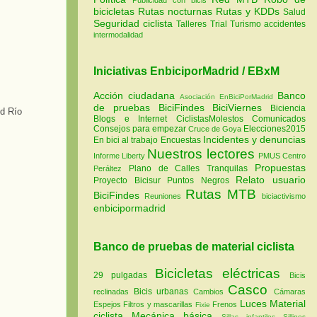
bicicletas
Rutas nocturnas
Rutas y KDDs
Salud
Seguridad ciclista
Talleres
Trial
Turismo
accidentes
intermodalidad
Iniciativas EnbiciporMadrid / EBxM
Acción ciudadana
Banco
Asociación EnBiciPorMadrid
de pruebas
BiciFindes
BiciViernes
Biciencia
Blogs e Internet
CiclistasMolestos
Comunicados
Consejos para empezar
Elecciones2015
Cruce de Goya
Incidentes y denuncias
En bici al trabajo
Encuestas
Nuestros lectores
Informe Liberty
PMUS Centro
Propuestas
Plano de Calles Tranquilas
Peráltez
Relato usuario
Proyecto Bicisur
Puntos Negros
Rutas MTB
BiciFindes
Reuniones
biciactivismo
enbicipormadrid
Banco de pruebas de material ciclista
Bicicletas eléctricas
29 pulgadas
Bicis
Casco
Bicis urbanas
reclinadas
Cambios
Cámaras
Luces
Material
Espejos
Filtros y mascarillas
Frenos
Fixie
ciclista
Mecánica básica
Sillas infantiles
Sillines