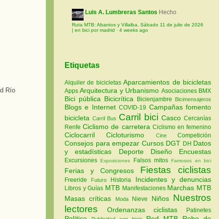
Luis A. Lumbreras Santos
Hecho
Ruta MTB: Abantos y Villalba. Sábado 11 de julio de 2026
| en bici por madrid
·
4 weeks ago
Etiquetas
Aparcamientos de bicicletas
Alquiler de bicicletas
Arquitectura y Urbanismo
Apps
Asociaciones
BMX
Bici pública
Bicicrítica
Bicienjambre
Bicimensajeros
Blogs e Internet
Campañas fomento
COVID-19
Carril bici
bicicleta
Casco
Cercanías
Carril Bus
Ciclismo de carretera
Renfe
Ciclismo en femenino
Ciclocarril
Cicloturismo
Competición
Cine
Consejos para empezar
Cursos
DGT
Datos
DH
y estadísticas
Deporte
Diseño
Encuestas
Excursiones
Falsos mitos
Exposiciones
Famosos en bici
Fiestas ciclistas
Ferias y Congresos
Incidentes y denuncias
Freeride
Historia
Futuro
MTB
Marchas MTB
Libros y Guías
Manifestaciones
Nuestros
Masas críticas
Niños
Nieve
Moda
lectores
Ordenanzas ciclistas
Patinetes
Política
Red MTB
Robo de
Publicidad con bicis