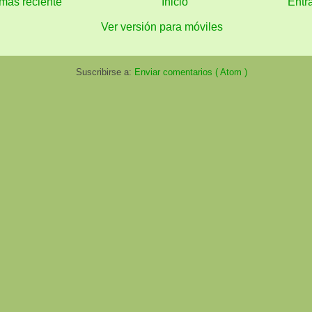
más reciente
Inicio
Entr
Ver versión para móviles
Suscribirse a:
Enviar comentarios ( Atom )