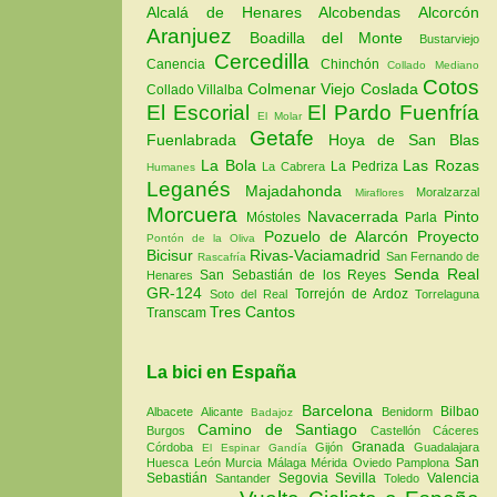
Alcalá de Henares
Alcobendas
Alcorcón
Aranjuez
Boadilla del Monte
Bustarviejo
Cercedilla
Canencia
Chinchón
Collado Mediano
Cotos
Colmenar Viejo
Coslada
Collado Villalba
El Escorial
El Pardo
Fuenfría
El Molar
Getafe
Fuenlabrada
Hoya de San Blas
La Bola
Las Rozas
La Pedriza
La Cabrera
Humanes
Leganés
Majadahonda
Moralzarzal
Miraflores
Morcuera
Navacerrada
Pinto
Móstoles
Parla
Pozuelo de Alarcón
Proyecto
Pontón de la Oliva
Bicisur
Rivas-Vaciamadrid
San Fernando de
Rascafría
Senda Real
San Sebastián de los Reyes
Henares
GR-124
Torrejón de Ardoz
Soto del Real
Torrelaguna
Tres Cantos
Transcam
La bici en España
Barcelona
Bilbao
Albacete
Alicante
Benidorm
Badajoz
Camino de Santiago
Burgos
Castellón
Cáceres
Granada
Córdoba
Gijón
Guadalajara
El Espinar
Gandía
San
Huesca
León
Murcia
Málaga
Mérida
Oviedo
Pamplona
Sebastián
Segovia
Sevilla
Valencia
Santander
Toledo