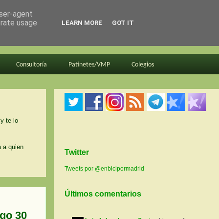
user-agent
erate usage
LEARN MORE
GOT IT
Consultoría
Patinetes/VMP
Colegios
y te lo
a a quien
Twitter
Tweets por @enbicipormadrid
Últimos comentarios
ngo 30