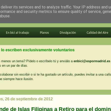
deliver its services and to analyze traffic. Your IP address and 
formance and security metrics to ensure quality of service, gen
abuse.
En bici al trabajo
Planos
Divulgación
Calidad del Aire
 lo escriben exclusivamente voluntarios
menos un tema? Pídelo o escríbelo tú y enviálo a
enbici@espormadrid.es
 en un par de días.
colaborar sin escribir o si te ha gustado un artículo, puedes invitar a una cañ
ue siempre hace ilusión.
es, 26 de septiembre de 2012
nde de Islas Filipinas a Retiro para el domi