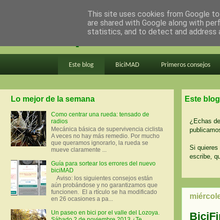
This site uses cookies from Google to 
are shared with Google along with per
en bici por madrid
statistics, and to detect and address 
Este blog
BiciMAD
Primeros consejos
Lo mejor de la semana
Este blog
Como centrar una rueda: tensado de
¿Echas de 
radios
Mecánica básica de supervivencia ciclista
publicamos
A veces no hay más remedio. Por mucho
que queramos ignorarlo, la rueda se
Si quieres 
mueve claramente ...
escribe, q
Guía para sortear los errores del nuevo
biciMAD
Aviso: los siguientes consejos están
aún probándose y no garantizamos que
funcionen. El a rtículo se ha modificado
miércol
en 26 ocasiones a pa...
Un paseo en bici por el valle del Lozoya.
BiciFi
Sábado 2 de noviembre 2013 ¿Te