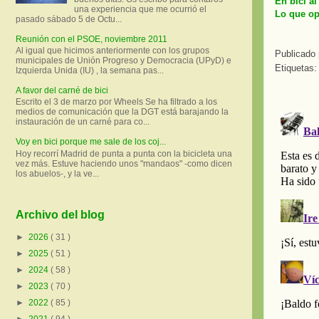
En bici al
una experiencia que me ocurrió el
Lo que op
pasado sábado 5 de Octu...
Reunión con el PSOE, noviembre 2011
Al igual que hicimos anteriormente con los grupos
Publicado
municipales de Unión Progreso y Democracia (UPyD) e
Etiquetas
Izquierda Unida (IU) , la semana pas...
A favor del carné de bici
Escrito el 3 de marzo por Wheels Se ha filtrado a los
medios de comunicación que la DGT está barajando la
instauración de un carné para co...
Voy en bici porque me sale de los coj...
Hoy recorrí Madrid de punta a punta con la bicicleta una
vez más. Estuve haciendo unos "mandaos" -como dicen
los abuelos-, y la ve...
Archivo del blog
►
2026
( 31 )
►
2025
( 51 )
►
2024
( 58 )
►
2023
( 70 )
►
2022
( 85 )