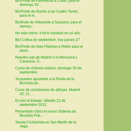
BiciFinde de Palomeras a Colón, para el
domingo 30...
BiciFinde de Aluche a las Cuatro Torres,
para el m...
Bicifinde de Villaverde a Suanzes, para el
viernes...
No más robos: 4 bicis robadas en un año
Bici Crítica de septiembre, hoy jueves 27
BiciFinde de Islas Filipinas a Retiro para el
domi...
Nuestra ruta de Madrid a la Morcuera y
Canencia. S...
Curso de ciclismo urbano, domingo 30 de
septiembre
Ya puedes apuntarte a la Fiesta de la
Bicicleta de...
Curso de cicloturismo de alforjas. Madrid
20, 21, ...
En bici al trabajo: sábado 22 de
septiembre 2012
Presentado Gbici el nuevo Sistema de
Bicicleta Púb...
Senda Cicloturista en San Martín de la
Vega