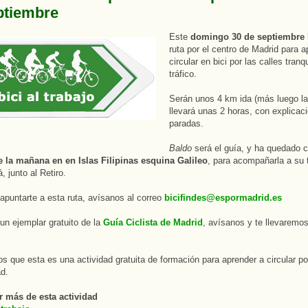
ptiembre
Este
domingo 30 de septiembre
ruta por el centro de Madrid para a
circular en bici por las calles tranq
tráfico.
Serán unos 4 km ida (más luego la 
llevará unas 2 horas, con explicac
paradas.
Baldo
será el guía, y ha quedado 
e la mañana en en Islas Filipinas esquina Galileo
, para acompañarla a su t
á, junto al Retiro.
 apuntarte a esta ruta, avísanos al correo
bicifindes@espormadrid.es
 un ejemplar gratuito de la
Guía Ciclista de Madrid
, avísanos y te llevaremos
 que esta es una actividad gratuita de formación para aprender a circular por
ad.
r más de esta actividad