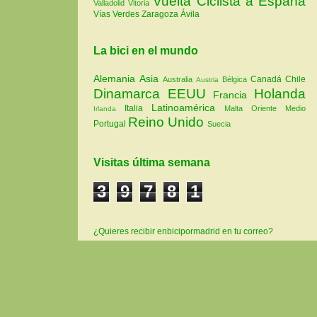
Vuelta Ciclista a España
Valladolid
Vitoria
Vías Verdes
Zaragoza
Ávila
La bici en el mundo
Alemania
Asia
Canadá
Chile
Australia
Bélgica
Austria
Dinamarca
EEUU
Holanda
Francia
Latinoamérica
Italia
Malta
Oriente Medio
Irlanda
Reino Unido
Portugal
Suecia
Visitas última semana
3
9
7
8
1
¿Quieres recibir enbicipormadrid en tu correo?