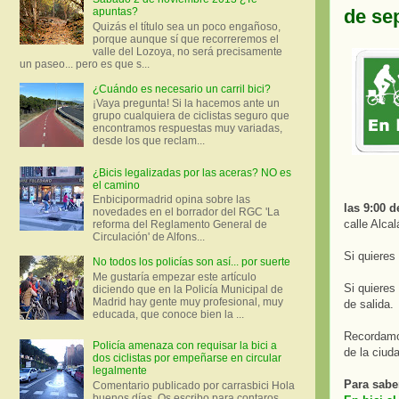
de se
apuntas?
Quizás el título sea un poco engañoso,
porque aunque sí que recorreremos el
valle del Lozoya, no será precisamente
un paseo... pero es que s...
¿Cuándo es necesario un carril bici?
¡Vaya pregunta! Si la hacemos ante un
grupo cualquiera de ciclistas seguro que
encontramos respuestas muy variadas,
desde los que reclam...
¿Bicis legalizadas por las aceras? NO es
el camino
Enbicipormadrid opina sobre las
las 9:00 d
novedades en el borrador del RGC 'La
calle Alcal
reforma del Reglamento General de
Circulación' de Alfons...
Si quieres
No todos los policías son así... por suerte
Me gustaría empezar este artículo
Si quieres
diciendo que en la Policía Municipal de
Madrid hay gente muy profesional, muy
de salida.
educada, que conoce bien la ...
Recordamos
Policía amenaza con requisar la bici a
de la ciud
dos ciclistas por empeñarse en circular
legalmente
Para sabe
Comentario publicado por carrasbici Hola
buenos días. Os escribo para contaros