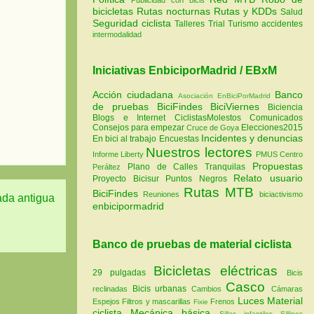
bicicletas
Rutas nocturnas
Rutas y KDDs
Salud
Seguridad ciclista
Talleres
Trial
Turismo
accidentes
intermodalidad
Iniciativas EnbiciporMadrid / EBxM
Acción ciudadana
Banco
Asociación EnBiciPorMadrid
de pruebas
BiciFindes
BiciViernes
Biciencia
Blogs e Internet
CiclistasMolestos
Comunicados
Consejos para empezar
Elecciones2015
Cruce de Goya
Incidentes y denuncias
En bici al trabajo
Encuestas
Nuestros lectores
Informe Liberty
PMUS Centro
Propuestas
Plano de Calles Tranquilas
Peráltez
Relato usuario
Proyecto Bicisur
Puntos Negros
Rutas MTB
BiciFindes
Reuniones
biciactivismo
ada antigua
enbicipormadrid
Banco de pruebas de material ciclista
Bicicletas eléctricas
29 pulgadas
Bicis
Casco
Bicis urbanas
reclinadas
Cambios
Cámaras
Luces
Material
Espejos
Filtros y mascarillas
Frenos
Fixie
ciclista
Mecánica básica
Sillas infantiles
Sillines