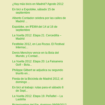
¿Hay más bicis en Madrid? Agosto 2012
En bici a Expobike, sábado 15 de
septiembre
Alberto Contador celebra por las calles de
Madrid ...
Expobike, en IFEMA del 14 al 16 de
septiembre
La Vuelta 2012. Etapa 21. Cercedilla –
Madrid
Festibike 2012, en Las Rozas. El Festival
Internac...
Denis Menchov vence en la Bola del
Mundo, y Contad...
La Vuelta 2012. Etapa 20. La Faisanera
Golf – Bola...
Philippe Gilbert se adjudica su segundo
triunfo en...
Fiesta de la Bicicleta de Madrid 2012, el
domingo ...
En bici al trabajo: rutas para el sábado 8
de Sept...
La Vuelta 2012. Etapa 19. Peñafiel – La
Lastrilla
Bicienjambre del Eje, domingo 09/09/2012