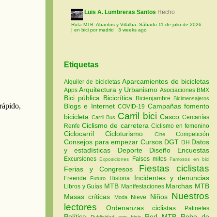
Luis A. Lumbreras Santos
Hecho
Ruta MTB: Abantos y Villalba. Sábado 11 de julio de 2026
| en bici por madrid
·
3 weeks ago
Etiquetas
Aparcamientos de bicicletas
Alquiler de bicicletas
Arquitectura y Urbanismo
Apps
Asociaciones
BMX
Bici pública
Bicicrítica
Bicienjambre
Bicimensajeros
Blogs e Internet
Campañas fomento
COVID-19
Carril bici
bicicleta
Casco
Cercanías
Carril Bus
Ciclismo de carretera
Renfe
Ciclismo en femenino
Ciclocarril
Cicloturismo
Competición
Cine
Consejos para empezar
Cursos
DGT
Datos
DH
y estadísticas
Deporte
Diseño
Encuestas
Excursiones
Falsos mitos
Exposiciones
Famosos en bici
Fiestas ciclistas
Ferias y Congresos
Incidentes y denuncias
Freeride
Historia
Futuro
MTB
Marchas MTB
Libros y Guías
Manifestaciones
Nuestros
Masas críticas
Niños
Nieve
Moda
lectores
Ordenanzas ciclistas
Patinetes
Política
Red MTB
Robo de
Publicidad con bicis