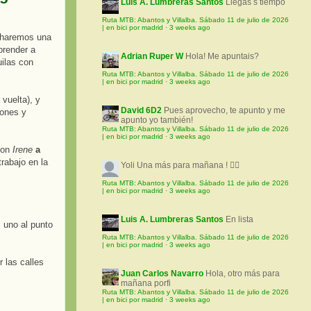
Luis A. Lumbreras Santos
Llegas s tiempo
Ruta MTB: Abantos y Villalba. Sábado 11 de julio de 2026
| en bici por madrid
·
3 weeks ago
haremos una
prender a
Adrian Ruper W
Hola! Me apuntais?
uilas con
Ruta MTB: Abantos y Villalba. Sábado 11 de julio de 2026
| en bici por madrid
·
3 weeks ago
vuelta), y
David 6D2
Pues aprovecho, te apunto y me
iones y
apunto yo también!
Ruta MTB: Abantos y Villalba. Sábado 11 de julio de 2026
| en bici por madrid
·
3 weeks ago
con
Irene
a
rabajo en la
Yoli
Una más para mañana ! 🚵‍♀️
Ruta MTB: Abantos y Villalba. Sábado 11 de julio de 2026
| en bici por madrid
·
3 weeks ago
Luis A. Lumbreras Santos
En lista
 uno al punto
Ruta MTB: Abantos y Villalba. Sábado 11 de julio de 2026
| en bici por madrid
·
3 weeks ago
 las calles
Juan Carlos Navarro
Hola, otro más para
mañana porfi
Ruta MTB: Abantos y Villalba. Sábado 11 de julio de 2026
| en bici por madrid
·
3 weeks ago