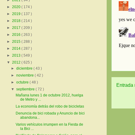
►
2021
( 94 )
►
2020
( 174 )
►
2019
( 137 )
►
2018
( 214 )
►
2017
( 209 )
►
2016
( 263 )
►
2015
( 288 )
►
2014
( 287 )
►
2013
( 549 )
▼
2012
( 625 )
►
diciembre
( 43 )
►
noviembre
( 42 )
►
octubre
( 48 )
Entrada 
▼
septiembre
( 72 )
Mañana lunes 1 de octubre 2012, huelga
de Metro y ...
La economía detrás del robo de bicicletas
Denuncia de bici robada y Anuncio de bici
abandona...
Varios vehículos irrumpen en la Fiesta de
la Bici ...