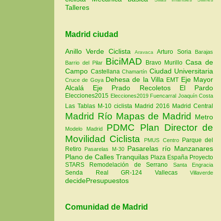
Talleres
Madrid ciudad
Anillo Verde Ciclista
Arturo Soria
Barajas
Aravaca
BiciMAD
Casa de
Bravo Murillo
Barrio del Pilar
Campo
Ciudad Universitaria
Castellana
Chamartín
Dehesa de la Villa
Eje Mayor
EMT
Cruce de Goya
Alcalá
Eje Prado Recoletos
El Pardo
Elecciones2015
Elecciones2019
Fuencarral
Joaquín Costa
Las Tablas
M-10 ciclista
Madrid 2016
Madrid Central
Madrid Río
Mapas de Madrid
Metro
PDMC Plan Director de
Modelo Madrid
Movilidad Ciclista
Parque del
PMUS Centro
Pasarelas río Manzanares
Retiro
Pasarelas M-30
Plano de Calles Tranquilas
Plaza España
Proyecto
STARS
Remodelación de Serrano
Santa Engracia
Senda Real GR-124
Vallecas
Villaverde
decidePresupuestos
Comunidad de Madrid