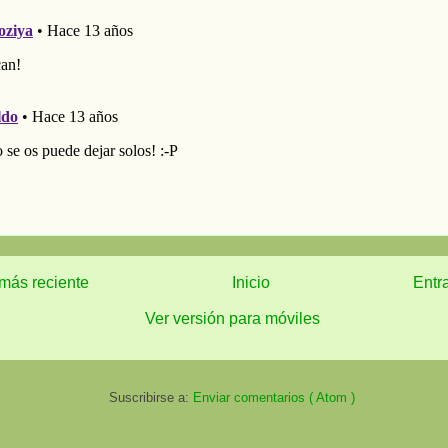
más reciente
Inicio
Entr
Ver versión para móviles
Suscribirse a:
Enviar comentarios ( Atom )