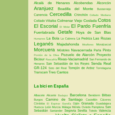
Alcalá de Henares
Alcobendas
Alcorcón
Aranjuez
Boadilla del Monte
Bustarviejo
Cercedilla
Canencia
Chinchón
Collado Mediano
Cotos
Colmenar Viejo
Coslada
Collado Villalba
El Escorial
El Pardo
Fuenfría
El Molar
Getafe
Fuenlabrada
Hoya de San Blas
La Bola
Las Rozas
La Pedriza
La Cabrera
Humanes
Leganés
Majadahonda
Moralzarzal
Miraflores
Morcuera
Navacerrada
Pinto
Móstoles
Parla
Pozuelo de Alarcón
Proyecto
Pontón de la Oliva
Bicisur
Rivas-Vaciamadrid
San Fernando de
Rascafría
Senda Real
San Sebastián de los Reyes
Henares
GR-124
Torrejón de Ardoz
Soto del Real
Torrelaguna
Tres Cantos
Transcam
La bici en España
Barcelona
Bilbao
Albacete
Alicante
Benidorm
Badajoz
Camino de Santiago
Burgos
Castellón
Cáceres
Granada
Córdoba
Gijón
Guadalajara
El Espinar
Gandía
San
Huesca
León
Murcia
Málaga
Mérida
Oviedo
Pamplona
Sebastián
Segovia
Sevilla
Valencia
Santander
Toledo