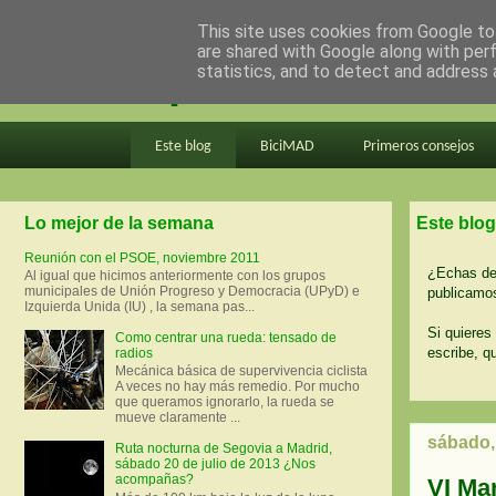
This site uses cookies from Google to 
are shared with Google along with per
en bici por madrid
statistics, and to detect and address 
Este blog
BiciMAD
Primeros consejos
Lo mejor de la semana
Este blog
Reunión con el PSOE, noviembre 2011
¿Echas de 
Al igual que hicimos anteriormente con los grupos
municipales de Unión Progreso y Democracia (UPyD) e
publicamos
Izquierda Unida (IU) , la semana pas...
Si quieres 
Como centrar una rueda: tensado de
escribe, q
radios
Mecánica básica de supervivencia ciclista
A veces no hay más remedio. Por mucho
que queramos ignorarlo, la rueda se
mueve claramente ...
sábado,
Ruta nocturna de Segovia a Madrid,
sábado 20 de julio de 2013 ¿Nos
acompañas?
VI Mar