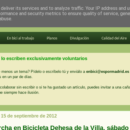
deliver its services and to analyze traffic. Your IP address and 
formance and security metrics to ensure quality of service, gen
abuse.
En bici al trabajo
Planos
Divulgación
Calidad del Aire
 lo escriben exclusivamente voluntarios
menos un tema? Pídelo o escríbelo tú y enviálo a
enbici@espormadrid.es
 en un par de días.
colaborar sin escribir o si te ha gustado un artículo, puedes invitar a una cañ
ue siempre hace ilusión.
 15 de septiembre de 2012
cha en Bicicleta Dehesa de la Villa, sábado