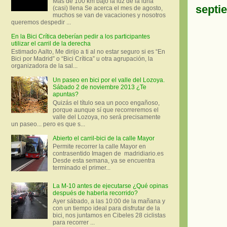
Más de 100 km bajo la luz de la luna
septi
(casi) llena Se acerca el mes de agosto,
muchos se van de vacaciones y nosotros
queremos despedir ...
En la Bici Crítica deberían pedir a los participantes
utilizar el carril de la derecha
Estimado Aalto, Me dirijo a ti al no estar seguro si es “En
Bici por Madrid” o “Bici Crítica” u otra agrupación, la
organizadora de la sal...
Un paseo en bici por el valle del Lozoya.
Sábado 2 de noviembre 2013 ¿Te
apuntas?
Quizás el título sea un poco engañoso,
porque aunque sí que recorreremos el
valle del Lozoya, no será precisamente
un paseo... pero es que s...
Abierto el carril-bici de la calle Mayor
Permite recorrer la calle Mayor en
contrasentido Imagen de madridiario.es
Desde esta semana, ya se encuentra
terminado el primer...
La M-10 antes de ejecutarse ¿Qué opinas
después de haberla recorrido?
Ayer sábado, a las 10:00 de la mañana y
con un tiempo ideal para disfrutar de la
bici, nos juntamos en Cibeles 28 ciclistas
para recorrer ...