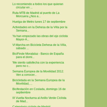
Lo recomiendo a todos los que quieran
circular en ...
Ruta MTB de Madrid al puerto de La
Morcuera ¿Nos a...
Huelga de Metro lunes 17 de septiembre
Actividades en la Dehesa de la Villa por la
Semana...
Ya han empezado las obras del eje ciclista
Mayor-A...
VI Marcha en Bicicleta Dehesa de la Villa,
sábado ...
BiciFinde Moratalaz - Banco de España
para el domi...
'Me siento satisfecha con la experiencia
pero no c...
Semana Europea de la Movilidad 2012.
Ven a conocer...
Bicicletada en la Semana Europea de la
Movilidad, ...
Bicifestación en Coslada, domingo 16 de
septiembre
IX Vuelta Nocturna al Anillo Verde Ciclista
de Mad...
Calendario ciclista de Madrid