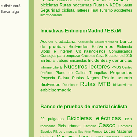
bicicletas
Rutas nocturnas
Rutas y KDDs
Salud
e disfrutará
Seguridad ciclista
Talleres
Trial
Turismo
accidentes
llevar algo
intermodalidad
Iniciativas EnbiciporMadrid / EBxM
Acción ciudadana
Banco
Asociación EnBiciPorMadrid
de pruebas
BiciFindes
BiciViernes
Biciencia
Blogs e Internet
CiclistasMolestos
Comunicados
Consejos para empezar
Elecciones2015
Cruce de Goya
Incidentes y denuncias
En bici al trabajo
Encuestas
Nuestros lectores
Informe Liberty
PMUS Centro
Propuestas
Plano de Calles Tranquilas
Peráltez
Relato usuario
Proyecto Bicisur
Puntos Negros
Rutas MTB
BiciFindes
Reuniones
biciactivismo
enbicipormadrid
Banco de pruebas de material ciclista
Bicicletas eléctricas
29 pulgadas
Bicis
Casco
Bicis urbanas
reclinadas
Cambios
Cámaras
Luces
Material
Espejos
Filtros y mascarillas
Frenos
Fixie
ciclista
Mecánica básica
Sillas infantiles
Sillines