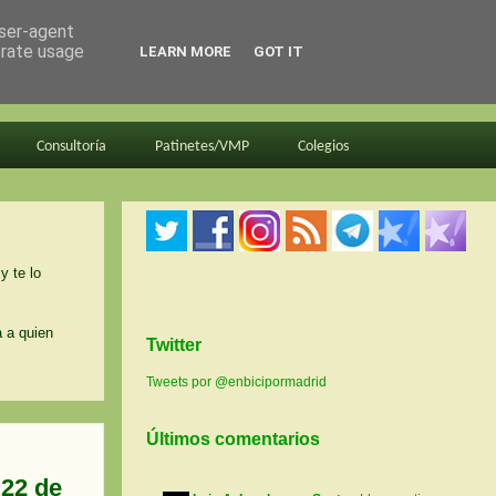
user-agent
erate usage
LEARN MORE
GOT IT
Consultoría
Patinetes/VMP
Colegios
y te lo
a a quien
Twitter
Tweets por @enbicipormadrid
Últimos comentarios
 22 de