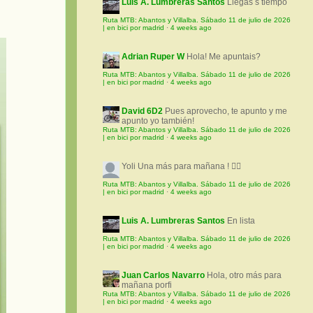
Luis A. Lumbreras Santos
Llegas s tiempo
Ruta MTB: Abantos y Villalba. Sábado 11 de julio de 2026
| en bici por madrid
·
4 weeks ago
Adrian Ruper W
Hola! Me apuntais?
Ruta MTB: Abantos y Villalba. Sábado 11 de julio de 2026
| en bici por madrid
·
4 weeks ago
David 6D2
Pues aprovecho, te apunto y me
apunto yo también!
Ruta MTB: Abantos y Villalba. Sábado 11 de julio de 2026
| en bici por madrid
·
4 weeks ago
Yoli
Una más para mañana ! 🚵‍♀️
Ruta MTB: Abantos y Villalba. Sábado 11 de julio de 2026
| en bici por madrid
·
4 weeks ago
Luis A. Lumbreras Santos
En lista
Ruta MTB: Abantos y Villalba. Sábado 11 de julio de 2026
| en bici por madrid
·
4 weeks ago
Juan Carlos Navarro
Hola, otro más para
mañana porfi
Ruta MTB: Abantos y Villalba. Sábado 11 de julio de 2026
| en bici por madrid
·
4 weeks ago