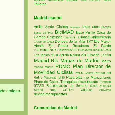
Talleres
Madrid ciudad
Anillo Verde Ciclista
Arturo Soria
Barajas
Aravaca
BiciMAD
Casa de
Bravo Murillo
Barrio del Pilar
Campo
Ciudad Universitaria
Castellana
Chamartín
Dehesa de la Villa
Eje Mayor
EMT
Cruce de Goya
Alcalá
Eje Prado Recoletos
El Pardo
Elecciones2015
Elecciones2019
Fuencarral
Joaquín Costa
Las Tablas
M-10 ciclista
Madrid 2016
Madrid Central
Madrid Río
Mapas de Madrid
Metro
PDMC Plan Director de
Modelo Madrid
Movilidad Ciclista
Parque del
PMUS Centro
Pasarelas río Manzanares
Retiro
Pasarelas M-30
Plano de Calles Tranquilas
Plaza España
Proyecto
STARS
Remodelación de Serrano
Santa Engracia
Senda Real GR-124
Vallecas
Villaverde
ada antigua
decidePresupuestos
Comunidad de Madrid