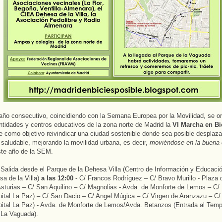
año consecutivo, coincidiendo con la Semana Europea por la Movilidad, se or
ntidades y centros educativos de la zona norte de Madrid la
VI Marcha en Bi
e como objetivo reivindicar una ciudad sostenible donde sea posible desplaz
y saludable, mejorando la movilidad urbana, es decir,
moviéndose en la buena 
ste año de la SEM.
 Salida desde el Parque de la Dehesa Villa (Centro de Información y Educaci
sa de la Villa)
a las 12:00
- C/ Francos Rodríguez – C/ Bravo Murillo - Plaza d
sturias – C/ San Aquilino – C/ Magnolias - Avda. de Monforte de Lemos – C/
pital La Paz) – C/ San Dacio – C/ Angel Múgica – C/ Virgen de Aranzazu – C/
pital La Paz) - Avda. de Monforte de Lemos/Avda. Betanzos (Entrada al Temp
 La Vaguada).