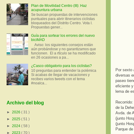
Plan de Movilidad Centro (III): Haz
acupuntura urbana
Se buscan propuestas de intervenciones
puntuales para abrir itinerarios ciclistas
bloqueados del Distrito Centro. Vota I.
Propuestas gener...
Guía para sortear los errores del nuevo
biciMAD
Aviso: los siguientes consejos están
aún probándose y no garantizamos que
funcionen. El a rtículo se ha modificado
en 26 ocasiones a pa...
¿Casco obligatorio para los ciclistas?
Por sexto 
10 preguntas para entender la polémica
Si acabas de llegar de vacaciones y
diversas e
recibes varios tweets con el tema
paseo tien
#noalca...
eficiente 
lema de e
Recorrido:
Archivo del blog
de la Dehe
►
2026
( 31 )
Avda. de A
(junto Hos
►
2025
( 51 )
(junto Hos
►
2024
( 58 )
Parque de
►
2023
( 70 )