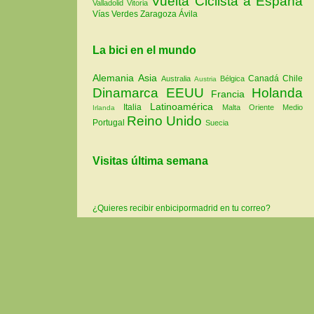
Vuelta Ciclista a España
Valladolid
Vitoria
Vías Verdes
Zaragoza
Ávila
La bici en el mundo
Alemania
Asia
Canadá
Chile
Australia
Bélgica
Austria
Dinamarca
EEUU
Holanda
Francia
Latinoamérica
Italia
Malta
Oriente Medio
Irlanda
Reino Unido
Portugal
Suecia
Visitas última semana
¿Quieres recibir enbicipormadrid en tu correo?