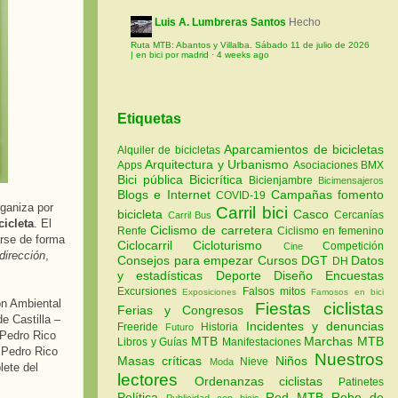
Luis A. Lumbreras Santos
Hecho
Ruta MTB: Abantos y Villalba. Sábado 11 de julio de 2026
| en bici por madrid
·
4 weeks ago
Etiquetas
Aparcamientos de bicicletas
Alquiler de bicicletas
Arquitectura y Urbanismo
Apps
Asociaciones
BMX
Bici pública
Bicicrítica
Bicienjambre
Bicimensajeros
Blogs e Internet
Campañas fomento
COVID-19
ganiza por
Carril bici
bicicleta
Casco
Cercanías
Carril Bus
cicleta
. El
Ciclismo de carretera
Renfe
Ciclismo en femenino
arse de forma
Ciclocarril
Cicloturismo
Competición
Cine
dirección
,
Consejos para empezar
Cursos
DGT
Datos
DH
y estadísticas
Deporte
Diseño
Encuestas
Excursiones
Falsos mitos
Exposiciones
Famosos en bici
ón Ambiental
Fiestas ciclistas
Ferias y Congresos
e Castilla –
Incidentes y denuncias
Freeride
Historia
Futuro
 Pedro Rico
MTB
Marchas MTB
Libros y Guías
Manifestaciones
 Pedro Rico
Nuestros
Masas críticas
Niños
Nieve
Moda
lete del
lectores
Ordenanzas ciclistas
Patinetes
Política
Red MTB
Robo de
Publicidad con bicis