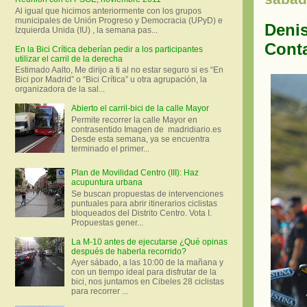
Al igual que hicimos anteriormente con los grupos
municipales de Unión Progreso y Democracia (UPyD) e
Denis
Izquierda Unida (IU) , la semana pas...
Conta
En la Bici Crítica deberían pedir a los participantes
utilizar el carril de la derecha
Estimado Aalto, Me dirijo a ti al no estar seguro si es “En
Bici por Madrid” o “Bici Crítica” u otra agrupación, la
organizadora de la sal...
Abierto el carril-bici de la calle Mayor
Permite recorrer la calle Mayor en
contrasentido Imagen de madridiario.es
Desde esta semana, ya se encuentra
terminado el primer...
Plan de Movilidad Centro (III): Haz
acupuntura urbana
Se buscan propuestas de intervenciones
puntuales para abrir itinerarios ciclistas
bloqueados del Distrito Centro. Vota I.
Propuestas gener...
La M-10 antes de ejecutarse ¿Qué opinas
después de haberla recorrido?
Ayer sábado, a las 10:00 de la mañana y
con un tiempo ideal para disfrutar de la
bici, nos juntamos en Cibeles 28 ciclistas
para recorrer ...