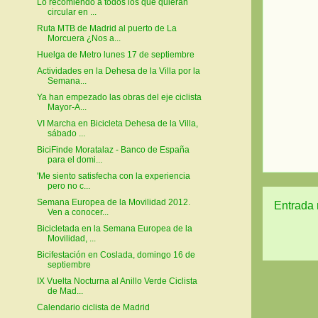
Lo recomiendo a todos los que quieran
circular en ...
Ruta MTB de Madrid al puerto de La
Morcuera ¿Nos a...
Huelga de Metro lunes 17 de septiembre
Actividades en la Dehesa de la Villa por la
Semana...
Ya han empezado las obras del eje ciclista
Mayor-A...
VI Marcha en Bicicleta Dehesa de la Villa,
sábado ...
BiciFinde Moratalaz - Banco de España
para el domi...
'Me siento satisfecha con la experiencia
pero no c...
Semana Europea de la Movilidad 2012.
Entrada 
Ven a conocer...
Bicicletada en la Semana Europea de la
Movilidad, ...
Bicifestación en Coslada, domingo 16 de
septiembre
IX Vuelta Nocturna al Anillo Verde Ciclista
de Mad...
Calendario ciclista de Madrid