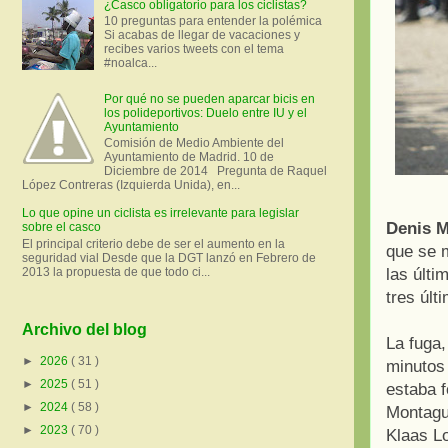
¿Casco obligatorio para los ciclistas?
10 preguntas para entender la polémica
Si acabas de llegar de vacaciones y
recibes varios tweets con el tema
#noalca...
Por qué no se pueden aparcar bicis en
los polideportivos: Duelo entre IU y el
Ayuntamiento
Comisión de Medio Ambiente del
Ayuntamiento de Madrid. 10 de
Diciembre de 2014 Pregunta de Raquel
López Contreras (Izquierda Unida), en...
Lo que opine un ciclista es irrelevante para legislar
Denis 
sobre el casco
El principal criterio debe de ser el aumento en la
que se m
seguridad vial Desde que la DGT lanzó en Febrero de
las últi
2013 la propuesta de que todo ci...
tres últ
Archivo del blog
La fuga,
►
2026
( 31 )
minutos 
►
2025
( 51 )
estaba 
►
2024
( 58 )
Montagut
►
2023
( 70 )
Klaas L