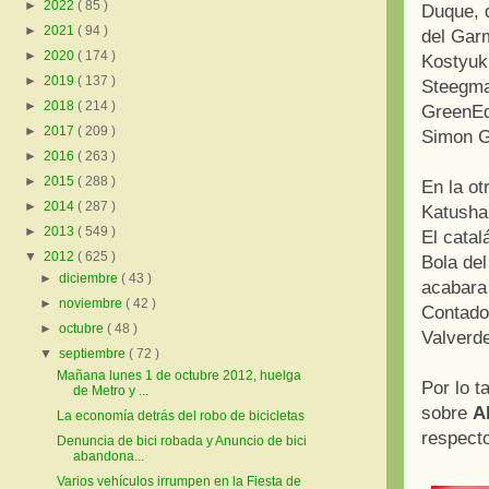
►
2022
( 85 )
Duque, 
►
2021
( 94 )
del Gar
►
2020
( 174 )
Kostyuk,
►
2019
( 137 )
Steegma
►
2018
( 214 )
GreenEd
►
2017
( 209 )
Simon G
►
2016
( 263 )
►
2015
( 288 )
En la ot
►
2014
( 287 )
Katusha
►
2013
( 549 )
El catal
▼
2012
( 625 )
Bola de
►
diciembre
( 43 )
acabara
►
noviembre
( 42 )
Contador
►
octubre
( 48 )
Valverde
▼
septiembre
( 72 )
Mañana lunes 1 de octubre 2012, huelga
Por lo t
de Metro y ...
sobre
A
La economía detrás del robo de bicicletas
respect
Denuncia de bici robada y Anuncio de bici
abandona...
Varios vehículos irrumpen en la Fiesta de