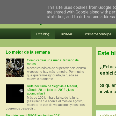
This site uses cookies from Google to 
are shared with Google along with per
en bici por madrid
statistics, and to detect and address
Este blog
BiciMAD
Primeros consejos
Lo mejor de la semana
Este b
Como centrar una rueda: tensado de
radios
¿Echas 
Mecánica básica de supervivencia ciclista
A veces no hay más remedio. Por mucho
enbici
que queramos ignorarlo, la rueda se
mueve claramente ...
Si quier
Ruta nocturna de Segovia a Madrid,
sábado 20 de julio de 2013 ¿Nos
invitar
acompañas?
Más de 100 km bajo la luz de la luna
(casi) llena Se acerca el mes de agosto,
muchos se van de vacaciones y nosotros
queremos despedir ...
sábad
Reunión con el PSOE, noviembre 2011