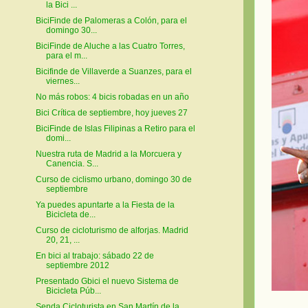
la Bici ...
BiciFinde de Palomeras a Colón, para el
domingo 30...
BiciFinde de Aluche a las Cuatro Torres,
para el m...
Bicifinde de Villaverde a Suanzes, para el
viernes...
No más robos: 4 bicis robadas en un año
Bici Crítica de septiembre, hoy jueves 27
BiciFinde de Islas Filipinas a Retiro para el
domi...
Nuestra ruta de Madrid a la Morcuera y
Canencia. S...
Curso de ciclismo urbano, domingo 30 de
septiembre
Ya puedes apuntarte a la Fiesta de la
Bicicleta de...
Curso de cicloturismo de alforjas. Madrid
20, 21, ...
En bici al trabajo: sábado 22 de
septiembre 2012
Presentado Gbici el nuevo Sistema de
Bicicleta Púb...
Senda Cicloturista en San Martín de la