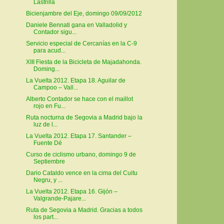
Lastrilla
Bicienjambre del Eje, domingo 09/09/2012
Daniele Bennati gana en Valladolid y
Contador sigu...
Servicio especial de Cercanías en la C-9
para acud...
XIII Fiesta de la Bicicleta de Majadahonda.
Doming...
La Vuelta 2012. Etapa 18. Aguilar de
Campoo – Vall...
Alberto Contador se hace con el maillot
rojo en Fu...
Ruta nocturna de Segovia a Madrid bajo la
luz de l...
La Vuelta 2012. Etapa 17. Santander –
Fuente Dé
Curso de ciclismo urbano, domingo 9 de
Septiembre
Dario Cataldo vence en la cima del Cuitu
Negru, y ...
La Vuelta 2012. Etapa 16. Gijón –
Valgrande-Pajare...
Ruta de Segovia a Madrid. Gracias a todos
los part...