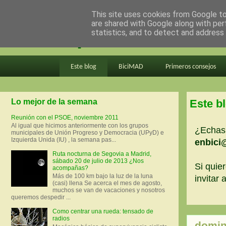
This site uses cookies from Google to 
are shared with Google along with per
en bici por madrid
statistics, and to detect and address
Este blog
BiciMAD
Primeros consejos
Lo mejor de la semana
Este b
Reunión con el PSOE, noviembre 2011
Al igual que hicimos anteriormente con los grupos
¿Echas 
municipales de Unión Progreso y Democracia (UPyD) e
Izquierda Unida (IU) , la semana pas...
enbici
Ruta nocturna de Segovia a Madrid,
sábado 20 de julio de 2013 ¿Nos
Si quier
acompañas?
Más de 100 km bajo la luz de la luna
invitar
(casi) llena Se acerca el mes de agosto,
muchos se van de vacaciones y nosotros
queremos despedir ...
Como centrar una rueda: tensado de
radios
domin