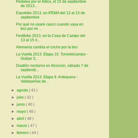
Pedalea por el Ártico, el 15 de septiembre
de 2013...
Expobike 2013, en IFEMA del 13 al 15 de
septiembre
Por qué no usaré casco cuando vaya en
bici por mi ...
Festibike 2013, en la Casa de Campo del
13 al 15 d...
Alemania cambia el coche por la bici
La Vuelta 2013. Etapa 10. Torredelcampo -
Güéjar S...
Duatlón nocturno en Alcorcón, sábado 7 de
septiemb...
La Vuelta 2013. Etapa 9. Antequera -
Valdepeñas de...
►
agosto
( 42 )
►
julio
( 32 )
►
junio
( 40 )
►
mayo
( 48 )
►
abril
( 48 )
►
marzo
( 47 )
►
febrero
( 44 )