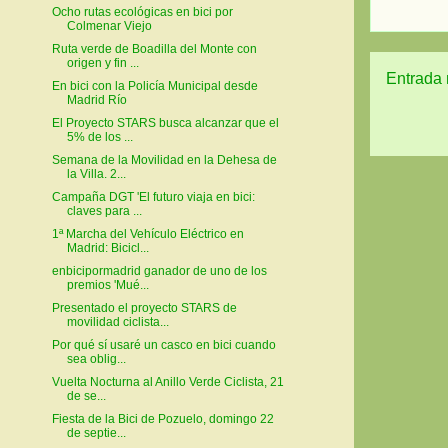
Ocho rutas ecológicas en bici por
Colmenar Viejo
Ruta verde de Boadilla del Monte con
origen y fin ...
Entrada 
En bici con la Policía Municipal desde
Madrid Río
El Proyecto STARS busca alcanzar que el
5% de los ...
Semana de la Movilidad en la Dehesa de
la Villa. 2...
Campaña DGT 'El futuro viaja en bici:
claves para ...
1ª Marcha del Vehículo Eléctrico en
Madrid: Bicicl...
enbicipormadrid ganador de uno de los
premios 'Mué...
Presentado el proyecto STARS de
movilidad ciclista...
Por qué sí usaré un casco en bici cuando
sea oblig...
Vuelta Nocturna al Anillo Verde Ciclista, 21
de se...
Fiesta de la Bici de Pozuelo, domingo 22
de septie...