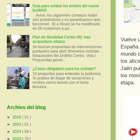
Guía para sortear los errores del nuevo
biciMAD
Aviso: los siguientes consejos están
aún probándose y no garantizamos que
funcionen. El a rtículo se ha modificado
en 26 ocasiones a pa...
Plan de Movilidad Centro (III): Haz
Vuelve u
acupuntura urbana
España.
Se buscan propuestas de intervenciones
puntuales para abrir itinerarios ciclistas
mundo d
bloqueados del Distrito Centro. Vota I.
Propuestas gener...
los afic
Jaén pue
¿Casco obligatorio para los ciclistas?
10 preguntas para entender la polémica
los movi
Si acabas de llegar de vacaciones y
etapa.
recibes varios tweets con el tema
#noalca...
Archivo del blog
►
2026
( 31 )
►
2025
( 51 )
►
2024
( 58 )
►
2023
( 70 )