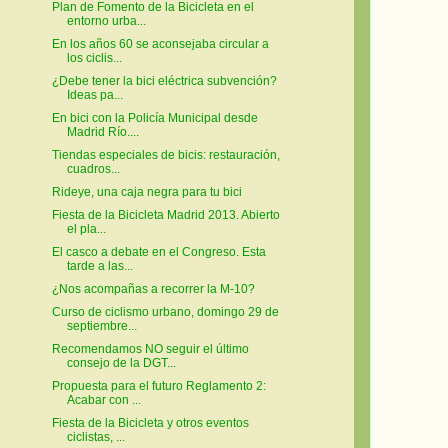
Plan de Fomento de la Bicicleta en el
entorno urba...
En los años 60 se aconsejaba circular a
los ciclis...
¿Debe tener la bici eléctrica subvención?
Ideas pa...
En bici con la Policía Municipal desde
Madrid Río....
Tiendas especiales de bicis: restauración,
cuadros...
Rideye, una caja negra para tu bici
Fiesta de la Bicicleta Madrid 2013. Abierto
el pla...
El casco a debate en el Congreso. Esta
tarde a las...
¿Nos acompañas a recorrer la M-10?
Curso de ciclismo urbano, domingo 29 de
septiembre...
Recomendamos NO seguir el último
consejo de la DGT...
Propuesta para el futuro Reglamento 2:
Acabar con ...
Fiesta de la Bicicleta y otros eventos
ciclistas, ...