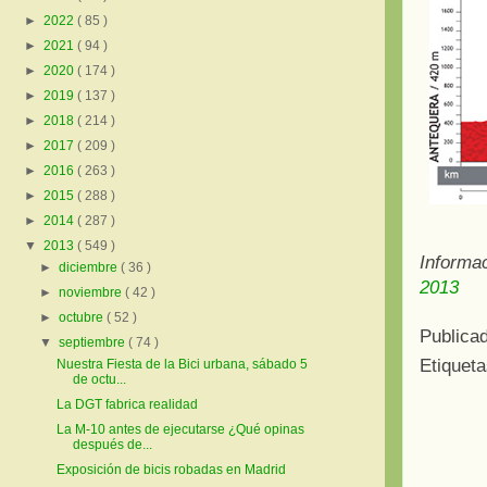
►
2022
( 85 )
►
2021
( 94 )
►
2020
( 174 )
►
2019
( 137 )
►
2018
( 214 )
►
2017
( 209 )
►
2016
( 263 )
►
2015
( 288 )
►
2014
( 287 )
▼
2013
( 549 )
Informa
►
diciembre
( 36 )
2013
►
noviembre
( 42 )
►
octubre
( 52 )
Publica
▼
septiembre
( 74 )
Etiquet
Nuestra Fiesta de la Bici urbana, sábado 5
de octu...
La DGT fabrica realidad
La M-10 antes de ejecutarse ¿Qué opinas
después de...
Exposición de bicis robadas en Madrid