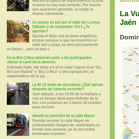
Mecánica básica de supervivencia ciclista
A veces no hay más remedio. Por mucho
que queramos ignorarlo, la rueda se
La Vu
mueve claramente ...
Jaén
Un paseo en bici por el valle del Lozoya.
Sábado 2 de noviembre 2013 ¿Te
apuntas?
Domin
Quizás el título sea un poco engañoso,
porque aunque sí que recorreremos el
valle del Lozoya, no será precisamente
un paseo... pero es que s...
En la Bici Crítica deberían pedir a los participantes
utilizar el carril de la derecha
Estimado Aalto, Me dirijo a ti al no estar seguro si es “En
Bici por Madrid” o “Bici Crítica” u otra agrupación, la
organizadora de la sal...
La M-10 antes de ejecutarse ¿Qué opinas
después de haberla recorrido?
Ayer sábado, a las 10:00 de la mañana y
con un tiempo ideal para disfrutar de la
bici, nos juntamos en Cibeles 28 ciclistas
para recorrer ...
Abierto el carril-bici de la calle Mayor
Permite recorrer la calle Mayor en
contrasentido Imagen de madridiario.es
Desde esta semana, ya se encuentra
terminado el primer...