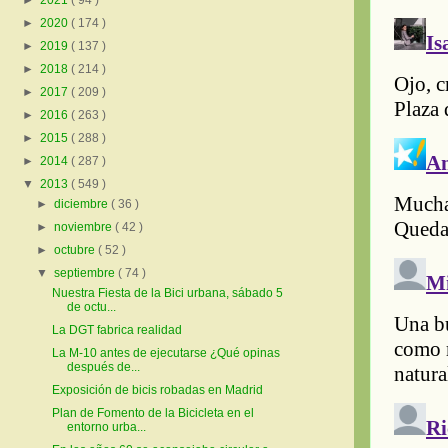
►
2021
( 94 )
►
2020
( 174 )
►
2019
( 137 )
►
2018
( 214 )
►
2017
( 209 )
►
2016
( 263 )
►
2015
( 288 )
►
2014
( 287 )
▼
2013
( 549 )
►
diciembre
( 36 )
►
noviembre
( 42 )
►
octubre
( 52 )
▼
septiembre
( 74 )
Nuestra Fiesta de la Bici urbana, sábado 5
de octu...
La DGT fabrica realidad
La M-10 antes de ejecutarse ¿Qué opinas
después de...
Exposición de bicis robadas en Madrid
Plan de Fomento de la Bicicleta en el
entorno urba...