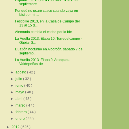
Expobike 2013, en IFEMA del 13 al 15 de
septiembre
Por qué no usaré casco cuando vaya en
bici por mi ...
Festibike 2013, en la Casa de Campo del
13 al 15 d...
Alemania cambia el coche por la bici
La Vuelta 2013. Etapa 10. Torredelcampo -
Güéjar S...
Duatlón nocturno en Alcorcón, sábado 7 de
septiemb...
La Vuelta 2013. Etapa 9. Antequera -
Valdepeñas de...
►
agosto
( 42 )
►
julio
( 32 )
►
junio
( 40 )
►
mayo
( 48 )
►
abril
( 48 )
►
marzo
( 47 )
►
febrero
( 44 )
►
enero
( 44 )
►
2012
( 625 )