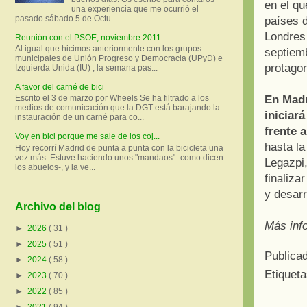
en el qu
una experiencia que me ocurrió el
pasado sábado 5 de Octu...
países 
Londres 
Reunión con el PSOE, noviembre 2011
Al igual que hicimos anteriormente con los grupos
septiemb
municipales de Unión Progreso y Democracia (UPyD) e
protagon
Izquierda Unida (IU) , la semana pas...
A favor del carné de bici
En Madr
Escrito el 3 de marzo por Wheels Se ha filtrado a los
medios de comunicación que la DGT está barajando la
iniciará
instauración de un carné para co...
frente a
Voy en bici porque me sale de los coj...
hasta la
Hoy recorrí Madrid de punta a punta con la bicicleta una
vez más. Estuve haciendo unos "mandaos" -como dicen
Legazpi,
los abuelos-, y la ve...
finaliza
y desarr
Archivo del blog
Más inf
►
2026
( 31 )
►
2025
( 51 )
Publica
►
2024
( 58 )
Etiquet
►
2023
( 70 )
►
2022
( 85 )