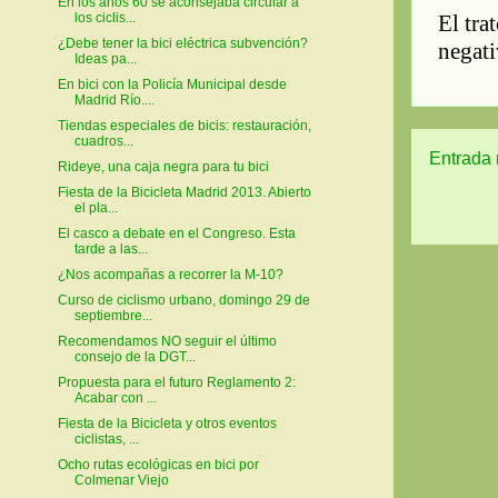
En los años 60 se aconsejaba circular a
los ciclis...
¿Debe tener la bici eléctrica subvención?
Ideas pa...
En bici con la Policía Municipal desde
Madrid Río....
Tiendas especiales de bicis: restauración,
cuadros...
Entrada 
Rideye, una caja negra para tu bici
Fiesta de la Bicicleta Madrid 2013. Abierto
el pla...
El casco a debate en el Congreso. Esta
tarde a las...
¿Nos acompañas a recorrer la M-10?
Curso de ciclismo urbano, domingo 29 de
septiembre...
Recomendamos NO seguir el último
consejo de la DGT...
Propuesta para el futuro Reglamento 2:
Acabar con ...
Fiesta de la Bicicleta y otros eventos
ciclistas, ...
Ocho rutas ecológicas en bici por
Colmenar Viejo