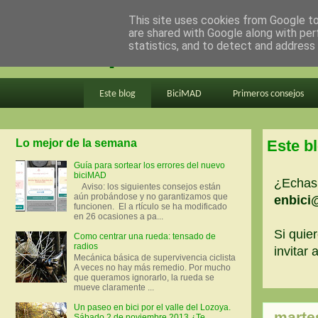
This site uses cookies from Google to 
are shared with Google along with per
en bici por madrid
statistics, and to detect and address
Este blog
BiciMAD
Primeros consejos
Lo mejor de la semana
Este b
Guía para sortear los errores del nuevo
biciMAD
¿Echas 
Aviso: los siguientes consejos están
aún probándose y no garantizamos que
enbici
funcionen. El a rtículo se ha modificado
en 26 ocasiones a pa...
Si quier
Como centrar una rueda: tensado de
radios
invitar
Mecánica básica de supervivencia ciclista
A veces no hay más remedio. Por mucho
que queramos ignorarlo, la rueda se
mueve claramente ...
Un paseo en bici por el valle del Lozoya.
marte
Sábado 2 de noviembre 2013 ¿Te