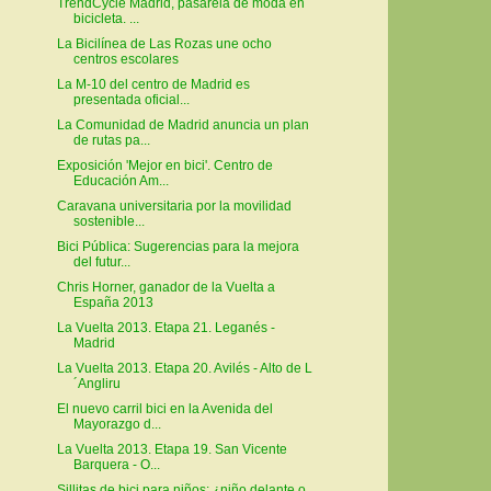
TrendCycle Madrid, pasarela de moda en
bicicleta. ...
La Bicilínea de Las Rozas une ocho
centros escolares
La M-10 del centro de Madrid es
presentada oficial...
La Comunidad de Madrid anuncia un plan
de rutas pa...
Exposición 'Mejor en bici'. Centro de
Educación Am...
Caravana universitaria por la movilidad
sostenible...
Bici Pública: Sugerencias para la mejora
del futur...
Chris Horner, ganador de la Vuelta a
España 2013
La Vuelta 2013. Etapa 21. Leganés -
Madrid
La Vuelta 2013. Etapa 20. Avilés - Alto de L
´Angliru
El nuevo carril bici en la Avenida del
Mayorazgo d...
La Vuelta 2013. Etapa 19. San Vicente
Barquera - O...
Sillitas de bici para niños: ¿niño delante o