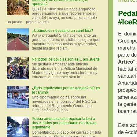
apuntas?
Quizás el título sea un poco engañoso,
Pedal
porque aunque sí que recorreremos el
valle del Lozoya, no será precisamente
#IceR
un paseo... pero es que s...
¿Cuándo es necesario un carril bici?
El domi
¡Vaya pregunta! Si la hacemos ante un
grupo cualquiera de ciclistas seguro que
Greenpe
encontramos respuestas muy variadas,
marcha 
desde los que reclam...
parte d
No todos los policías son así... por suerte
Ártico"
Me gustaría empezar este artículo
hábitat 
diciendo que en la Policía Municipal de
Madrid hay gente muy profesional, muy
santuari
educada, que conoce bien la ...
Antártid
¿Bicis legalizadas por las aceras? NO es
prospecc
el camino
amenaza
Enbicipormadrid opina sobre las
novedades en el borrador del RGC 'La
la gente
reforma del Reglamento General de
Circulación' de Alfons...
buen rat
Policía amenaza con requisar la bici a
dos ciclistas por empeñarse en circular
Esta act
legalmente
de Acci
Comentario publicado por carrasbici Hola
buenos días. Os escribo para contaros