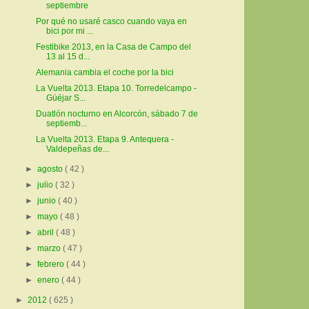
septiembre
Por qué no usaré casco cuando vaya en
bici por mi ...
Festibike 2013, en la Casa de Campo del
13 al 15 d...
Alemania cambia el coche por la bici
La Vuelta 2013. Etapa 10. Torredelcampo -
Güéjar S...
Duatlón nocturno en Alcorcón, sábado 7 de
septiemb...
La Vuelta 2013. Etapa 9. Antequera -
Valdepeñas de...
►
agosto
( 42 )
►
julio
( 32 )
►
junio
( 40 )
►
mayo
( 48 )
►
abril
( 48 )
►
marzo
( 47 )
►
febrero
( 44 )
►
enero
( 44 )
►
2012
( 625 )