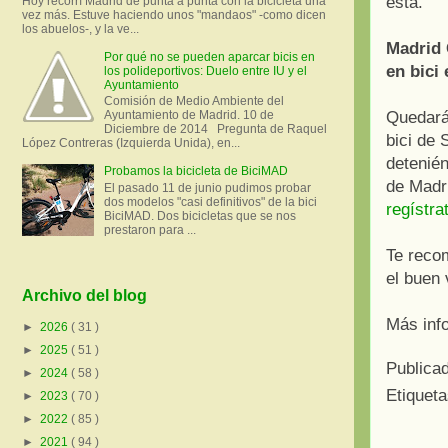
ésta.
Hoy recorrí Madrid de punta a punta con la bicicleta una
vez más. Estuve haciendo unos "mandaos" -como dicen
los abuelos-, y la ve...
Madrid 
Por qué no se pueden aparcar bicis en
en bici
los polideportivos: Duelo entre IU y el
Ayuntamiento
Comisión de Medio Ambiente del
Quedarán
Ayuntamiento de Madrid. 10 de
Diciembre de 2014 Pregunta de Raquel
bici de 
López Contreras (Izquierda Unida), en...
detenié
Probamos la bicicleta de BiciMAD
de Madri
El pasado 11 de junio pudimos probar
dos modelos "casi definitivos" de la bici
regístr
BiciMAD. Dos bicicletas que se nos
prestaron para ...
Te reco
el buen 
Archivo del blog
Más inf
►
2026
( 31 )
►
2025
( 51 )
Publica
►
2024
( 58 )
Etiquet
►
2023
( 70 )
►
2022
( 85 )
►
2021
( 94 )