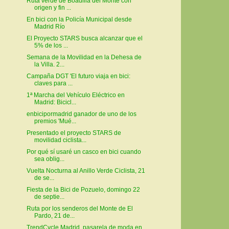
Ruta verde de Boadilla del Monte con
origen y fin ...
En bici con la Policía Municipal desde
Madrid Río
El Proyecto STARS busca alcanzar que el
5% de los ...
Semana de la Movilidad en la Dehesa de
la Villa. 2...
Campaña DGT 'El futuro viaja en bici:
claves para ...
1ª Marcha del Vehículo Eléctrico en
Madrid: Bicicl...
enbicipormadrid ganador de uno de los
premios 'Mué...
Presentado el proyecto STARS de
movilidad ciclista...
Por qué sí usaré un casco en bici cuando
sea oblig...
Vuelta Nocturna al Anillo Verde Ciclista, 21
de se...
Fiesta de la Bici de Pozuelo, domingo 22
de septie...
Ruta por los senderos del Monte de El
Pardo, 21 de...
TrendCycle Madrid, pasarela de moda en