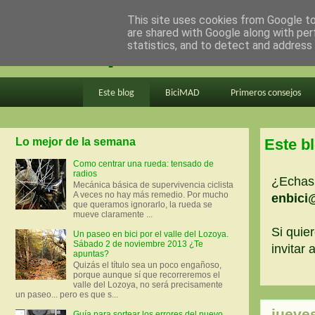
This site uses cookies from Google to 
are shared with Google along with per
en bici por madrid
statistics, and to detect and address
Este blog
BiciMAD
Primeros consejos
Lo mejor de la semana
Este b
Como centrar una rueda: tensado de
radios
¿Echas 
Mecánica básica de supervivencia ciclista
A veces no hay más remedio. Por mucho
enbici
que queramos ignorarlo, la rueda se
mueve claramente ...
Si quier
Un paseo en bici por el valle del Lozoya.
Sábado 2 de noviembre 2013 ¿Te
invitar
apuntas?
Quizás el título sea un poco engañoso,
porque aunque sí que recorreremos el
valle del Lozoya, no será precisamente
un paseo... pero es que s...
jueve
Guía para sortear los errores del nuevo