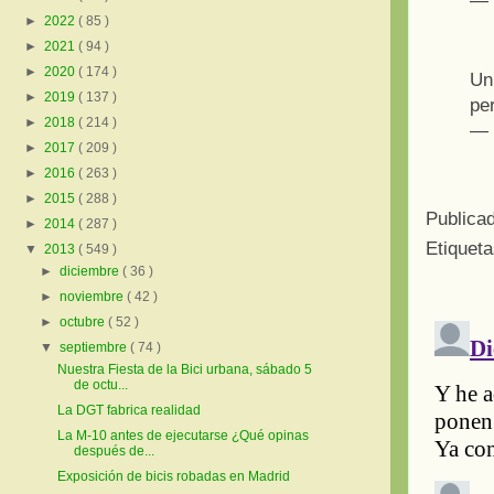
— 
►
2022
( 85 )
►
2021
( 94 )
►
2020
( 174 )
Un
►
2019
( 137 )
pe
►
2018
( 214 )
— 
►
2017
( 209 )
►
2016
( 263 )
►
2015
( 288 )
Publica
►
2014
( 287 )
Etiquet
▼
2013
( 549 )
►
diciembre
( 36 )
►
noviembre
( 42 )
►
octubre
( 52 )
▼
septiembre
( 74 )
Nuestra Fiesta de la Bici urbana, sábado 5
de octu...
La DGT fabrica realidad
La M-10 antes de ejecutarse ¿Qué opinas
después de...
Exposición de bicis robadas en Madrid