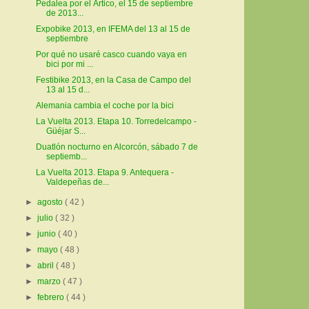
Pedalea por el Ártico, el 15 de septiembre
de 2013...
Expobike 2013, en IFEMA del 13 al 15 de
septiembre
Por qué no usaré casco cuando vaya en
bici por mi ...
Festibike 2013, en la Casa de Campo del
13 al 15 d...
Alemania cambia el coche por la bici
La Vuelta 2013. Etapa 10. Torredelcampo -
Güéjar S...
Duatlón nocturno en Alcorcón, sábado 7 de
septiemb...
La Vuelta 2013. Etapa 9. Antequera -
Valdepeñas de...
►
agosto
( 42 )
►
julio
( 32 )
►
junio
( 40 )
►
mayo
( 48 )
►
abril
( 48 )
►
marzo
( 47 )
►
febrero
( 44 )