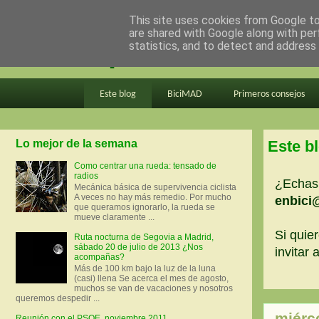
This site uses cookies from Google to 
are shared with Google along with per
en bici por madrid
statistics, and to detect and address
Este blog
BiciMAD
Primeros consejos
Lo mejor de la semana
Este b
Como centrar una rueda: tensado de
radios
¿Echas 
Mecánica básica de supervivencia ciclista
A veces no hay más remedio. Por mucho
enbici
que queramos ignorarlo, la rueda se
mueve claramente ...
Si quier
Ruta nocturna de Segovia a Madrid,
sábado 20 de julio de 2013 ¿Nos
invitar
acompañas?
Más de 100 km bajo la luz de la luna
(casi) llena Se acerca el mes de agosto,
muchos se van de vacaciones y nosotros
queremos despedir ...
miérc
Reunión con el PSOE, noviembre 2011