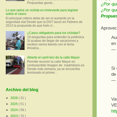
Propuestas gener...
¿Por qué
¿Por qué
Lo que opine un ciclista es irrelevante para legislar
sobre el casco
Propues
El principal criterio debe de ser el aumento en la
seguridad vial Desde que la DGT lanzó en Febrero de
2013 la propuesta de que todo ci...
Aprovech
¿Casco obligatorio para los ciclistas?
Aun
10 preguntas para entender la polémica
Si acabas de llegar de vacaciones y
en
recibes varios tweets con el tema
#noalca...
— 
Abierto el carril-bici de la calle Mayor
Permite recorrer la calle Mayor en
contrasentido Imagen de madridiario.es
Si 
Desde esta semana, ya se encuentra
terminado el primer...
de
— 
Archivo del blog
►
2026
( 31 )
Va
►
2025
( 51 )
VER
►
2024
( 58 )
ht
►
2023
( 70 )