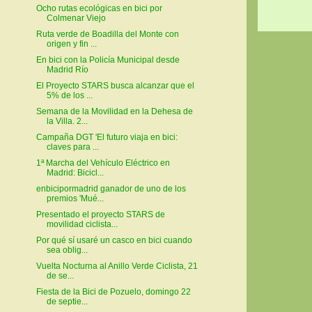
Ocho rutas ecológicas en bici por
Colmenar Viejo
Ruta verde de Boadilla del Monte con
origen y fin ...
En bici con la Policía Municipal desde
Madrid Río
El Proyecto STARS busca alcanzar que el
5% de los ...
Semana de la Movilidad en la Dehesa de
la Villa. 2...
Campaña DGT 'El futuro viaja en bici:
claves para ...
1ª Marcha del Vehículo Eléctrico en
Madrid: Bicicl...
enbicipormadrid ganador de uno de los
premios 'Mué...
Presentado el proyecto STARS de
movilidad ciclista...
Por qué sí usaré un casco en bici cuando
sea oblig...
Vuelta Nocturna al Anillo Verde Ciclista, 21
de se...
Fiesta de la Bici de Pozuelo, domingo 22
de septie...