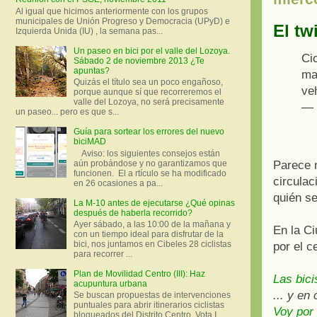
Al igual que hicimos anteriormente con los grupos
municipales de Unión Progreso y Democracia (UPyD) e
El tw
Izquierda Unida (IU) , la semana pas...
Un paseo en bici por el valle del Lozoya.
Ci
Sábado 2 de noviembre 2013 ¿Te
apuntas?
ma
Quizás el título sea un poco engañoso,
ve
porque aunque sí que recorreremos el
valle del Lozoya, no será precisamente
— 
un paseo... pero es que s...
Guía para sortear los errores del nuevo
biciMAD
Aviso: los siguientes consejos están
aún probándose y no garantizamos que
Parece 
funcionen. El a rtículo se ha modificado
circulac
en 26 ocasiones a pa...
quién se
La M-10 antes de ejecutarse ¿Qué opinas
después de haberla recorrido?
Ayer sábado, a las 10:00 de la mañana y
En la Ci
con un tiempo ideal para disfrutar de la
bici, nos juntamos en Cibeles 28 ciclistas
por el c
para recorrer ...
Plan de Movilidad Centro (III): Haz
Las bici
acupuntura urbana
... y en
Se buscan propuestas de intervenciones
puntuales para abrir itinerarios ciclistas
Voy por 
bloqueados del Distrito Centro. Vota I.