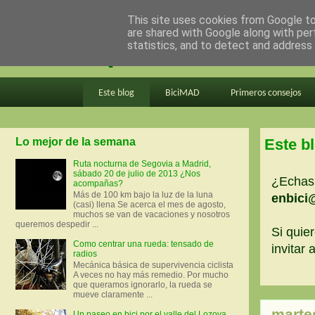
This site uses cookies from Google to 
are shared with Google along with per
en bici por madrid
statistics, and to detect and address
Este blog
BiciMAD
Primeros consejos
Lo mejor de la semana
Este b
Ruta nocturna de Segovia a Madrid,
sábado 20 de julio de 2013 ¿Nos
¿Echas 
acompañas?
Más de 100 km bajo la luz de la luna
enbici
(casi) llena Se acerca el mes de agosto,
muchos se van de vacaciones y nosotros
queremos despedir ...
Si quier
Como centrar una rueda: tensado de
invitar
radios
Mecánica básica de supervivencia ciclista
A veces no hay más remedio. Por mucho
que queramos ignorarlo, la rueda se
mueve claramente ...
marte
Un paseo en bici por el valle del Lozoya.