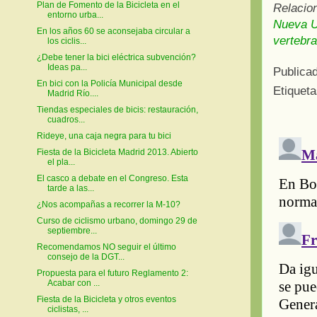
Plan de Fomento de la Bicicleta en el
Relacio
entorno urba...
Nueva Un
En los años 60 se aconsejaba circular a
vertebra
los ciclis...
¿Debe tener la bici eléctrica subvención?
Ideas pa...
Publica
En bici con la Policía Municipal desde
Etiquet
Madrid Río....
Tiendas especiales de bicis: restauración,
cuadros...
Rideye, una caja negra para tu bici
Fiesta de la Bicicleta Madrid 2013. Abierto
el pla...
El casco a debate en el Congreso. Esta
tarde a las...
¿Nos acompañas a recorrer la M-10?
Curso de ciclismo urbano, domingo 29 de
septiembre...
Recomendamos NO seguir el último
consejo de la DGT...
Propuesta para el futuro Reglamento 2:
Acabar con ...
Fiesta de la Bicicleta y otros eventos
ciclistas, ...