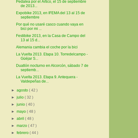
Pedalea por el Ártico, el 15 de septiembre
de 2013...
Expobike 2013, en IFEMA del 13 al 15 de
septiembre
Por qué no usaré casco cuando vaya en
bici por mi ...
Festibike 2013, en la Casa de Campo del
13 al 15 d...
Alemania cambia el coche por la bici
La Vuelta 2013. Etapa 10. Torredelcampo -
Güéjar S...
Duatlón nocturno en Alcorcón, sábado 7 de
septiemb...
La Vuelta 2013. Etapa 9. Antequera -
Valdepeñas de...
►
agosto
( 42 )
►
julio
( 32 )
►
junio
( 40 )
►
mayo
( 48 )
►
abril
( 48 )
►
marzo
( 47 )
►
febrero
( 44 )