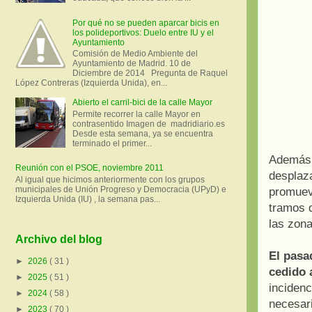
Por qué no se pueden aparcar bicis en
los polideportivos: Duelo entre IU y el
Ayuntamiento
Comisión de Medio Ambiente del
Ayuntamiento de Madrid. 10 de
Diciembre de 2014 Pregunta de Raquel
López Contreras (Izquierda Unida), en...
Abierto el carril-bici de la calle Mayor
Permite recorrer la calle Mayor en
contrasentido Imagen de madridiario.es
Desde esta semana, ya se encuentra
terminado el primer...
Además d
Reunión con el PSOE, noviembre 2011
desplaza
Al igual que hicimos anteriormente con los grupos
municipales de Unión Progreso y Democracia (UPyD) e
promueve
Izquierda Unida (IU) , la semana pas...
tramos d
las zona
Archivo del blog
El pasa
►
2026
( 31 )
cedido 
►
2025
( 51 )
incidenc
►
2024
( 58 )
necesar
►
2023
( 70 )