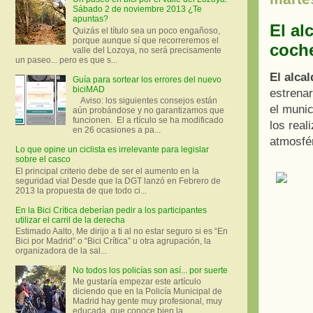
Sábado 2 de noviembre 2013 ¿Te
apuntas?
El al
Quizás el título sea un poco engañoso,
porque aunque sí que recorreremos el
coche
valle del Lozoya, no será precisamente
un paseo... pero es que s...
El alca
Guía para sortear los errores del nuevo
biciMAD
estrenar
Aviso: los siguientes consejos están
el munic
aún probándose y no garantizamos que
funcionen. El a rtículo se ha modificado
los real
en 26 ocasiones a pa...
atmosfér
Lo que opine un ciclista es irrelevante para legislar
sobre el casco
El principal criterio debe de ser el aumento en la
seguridad vial Desde que la DGT lanzó en Febrero de
2013 la propuesta de que todo ci...
En la Bici Crítica deberían pedir a los participantes
utilizar el carril de la derecha
Estimado Aalto, Me dirijo a ti al no estar seguro si es “En
Bici por Madrid” o “Bici Crítica” u otra agrupación, la
organizadora de la sal...
No todos los policías son así... por suerte
Me gustaría empezar este artículo
diciendo que en la Policía Municipal de
Madrid hay gente muy profesional, muy
educada, que conoce bien la ...