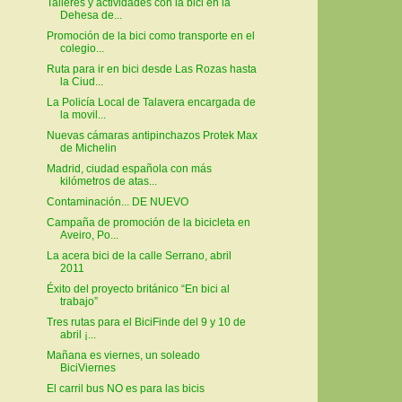
Talleres y actividades con la bici en la
Dehesa de...
Promoción de la bici como transporte en el
colegio...
Ruta para ir en bici desde Las Rozas hasta
la Ciud...
La Policía Local de Talavera encargada de
la movil...
Nuevas cámaras antipinchazos Protek Max
de Michelin
Madrid, ciudad española con más
kilómetros de atas...
Contaminación... DE NUEVO
Campaña de promoción de la bicicleta en
Aveiro, Po...
La acera bici de la calle Serrano, abril
2011
Éxito del proyecto británico “En bici al
trabajo”
Tres rutas para el BiciFinde del 9 y 10 de
abril ¡...
Mañana es viernes, un soleado
BiciViernes
El carril bus NO es para las bicis