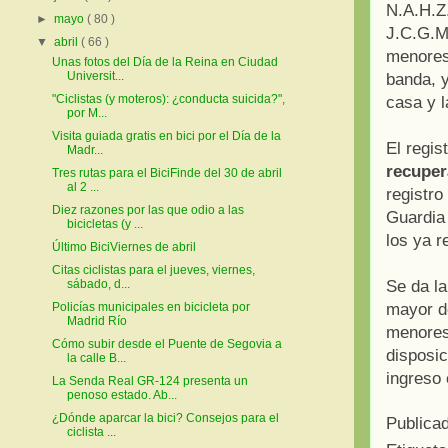
N.A.H.Z.
►
mayo
( 80 )
J.C.G.M
▼
abril
( 66 )
menores 
Unas fotos del Día de la Reina en Ciudad
Universit...
banda, y
"Ciclistas (y moteros): ¿conducta suicida?",
casa y l
por M...
Visita guiada gratis en bici por el Día de la
El regis
Madr...
recuper
Tres rutas para el BiciFinde del 30 de abril
al 2 ...
registro
Diez razones por las que odio a las
Guardia 
bicicletas (y ...
los ya r
Último BiciViernes de abril
Citas ciclistas para el jueves, viernes,
Se da la
sábado, d...
mayor d
Policías municipales en bicicleta por
Madrid Río
menores 
Cómo subir desde el Puente de Segovia a
disposic
la calle B...
ingreso 
La Senda Real GR-124 presenta un
penoso estado. Ab...
¿Dónde aparcar la bici? Consejos para el
Publica
ciclista ...