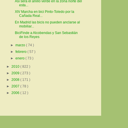
Así será el anillo verde en la zona norte del
esta...
XIV Marcha en bici Pinto-Toledo por la
Cañada Real...
En Madrid las bicis no pueden anclarse al
mobiliar...
BiciFinde a Alcobendas y San Sebastián
de los Reyes
►
marzo
( 74 )
►
febrero
( 57 )
►
enero
( 73 )
►
2010
( 822 )
►
2009
( 273 )
►
2008
( 171 )
►
2007
( 78 )
►
2006
( 12 )