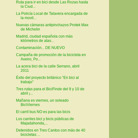
Ruta para ir en bici desde Las Rozas hasta
la Ciud...
La Policía Local de Talavera encargada de
la movil...
Nuevas cámaras antipinchazos Protek Max
de Michelin
Madrid, ciudad española con más
kilómetros de atas...
Contaminación... DE NUEVO
Campaña de promoción de la bicicleta en
Aveiro, Po...
La acera bici de la calle Serrano, abril
2011
Éxito del proyecto británico “En bici al
trabajo”
Tres rutas para el BiciFinde del 9 y 10 de
abril ¡...
Mañana es viernes, un soleado
BiciViernes
El carril bus NO es para las bicis
Los carriles bici y bicis públicas de
Majadahonda,...
Detenidos en Tres Cantos con más de 40
bicicletas ...