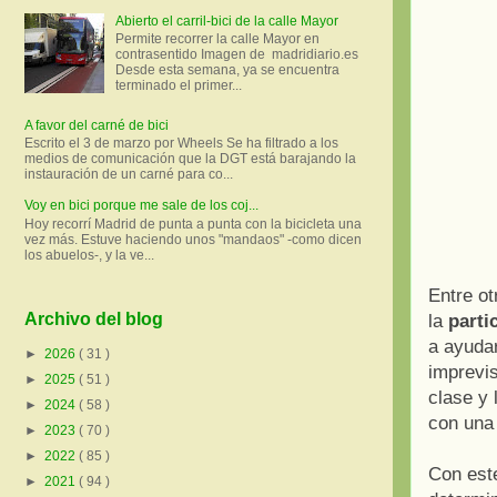
Abierto el carril-bici de la calle Mayor
Permite recorrer la calle Mayor en
contrasentido Imagen de madridiario.es
Desde esta semana, ya se encuentra
terminado el primer...
A favor del carné de bici
Escrito el 3 de marzo por Wheels Se ha filtrado a los
medios de comunicación que la DGT está barajando la
instauración de un carné para co...
Voy en bici porque me sale de los coj...
Hoy recorrí Madrid de punta a punta con la bicicleta una
vez más. Estuve haciendo unos "mandaos" -como dicen
los abuelos-, y la ve...
Entre o
Archivo del blog
la
parti
a ayudar
►
2026
( 31 )
imprevis
►
2025
( 51 )
clase y 
►
2024
( 58 )
con una 
►
2023
( 70 )
►
2022
( 85 )
Con est
►
2021
( 94 )