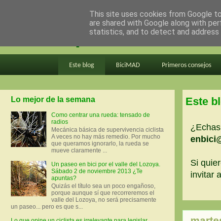
This site uses cookies from Google to 
are shared with Google along with per
en bici por madrid
statistics, and to detect and address
Este blog
BiciMAD
Primeros consejos
Lo mejor de la semana
Este b
Como centrar una rueda: tensado de
radios
¿Echas 
Mecánica básica de supervivencia ciclista
A veces no hay más remedio. Por mucho
enbici
que queramos ignorarlo, la rueda se
mueve claramente ...
Si quier
Un paseo en bici por el valle del Lozoya.
Sábado 2 de noviembre 2013 ¿Te
invitar
apuntas?
Quizás el título sea un poco engañoso,
porque aunque sí que recorreremos el
valle del Lozoya, no será precisamente
un paseo... pero es que s...
martes
Lo que opine un ciclista es irrelevante para legislar