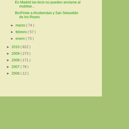
En Madrid las bicis no pueden anclarse al
mobiliar...
BiciFinde a Alcobendas y San Sebastián
de los Reyes
►
marzo
( 74 )
►
febrero
( 57 )
►
enero
( 73 )
►
2010
( 822 )
►
2009
( 273 )
►
2008
( 171 )
►
2007
( 78 )
►
2006
( 12 )