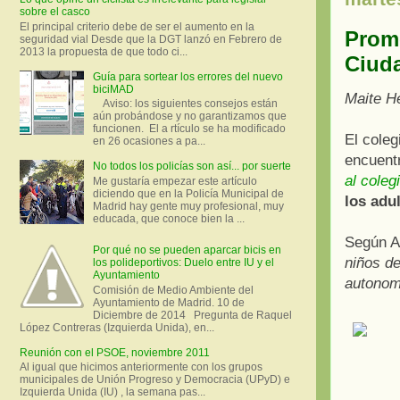
sobre el casco
El principal criterio debe de ser el aumento en la
Promo
seguridad vial Desde que la DGT lanzó en Febrero de
2013 la propuesta de que todo ci...
Ciud
Guía para sortear los errores del nuevo
biciMAD
Maite H
Aviso: los siguientes consejos están
aún probándose y no garantizamos que
funcionen. El a rtículo se ha modificado
El coleg
en 26 ocasiones a pa...
encuentr
No todos los policías son así... por suerte
al coleg
Me gustaría empezar este artículo
diciendo que en la Policía Municipal de
los adu
Madrid hay gente muy profesional, muy
educada, que conoce bien la ...
Según An
Por qué no se pueden aparcar bicis en
niños de
los polideportivos: Duelo entre IU y el
Ayuntamiento
autonomí
Comisión de Medio Ambiente del
Ayuntamiento de Madrid. 10 de
Diciembre de 2014 Pregunta de Raquel
López Contreras (Izquierda Unida), en...
Reunión con el PSOE, noviembre 2011
Al igual que hicimos anteriormente con los grupos
municipales de Unión Progreso y Democracia (UPyD) e
Izquierda Unida (IU) , la semana pas...