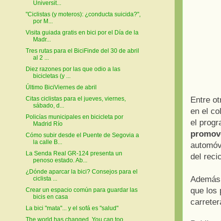
Universit...
"Ciclistas (y moteros): ¿conducta suicida?",
por M...
Visita guiada gratis en bici por el Día de la
Madr...
Tres rutas para el BiciFinde del 30 de abril
al 2 ...
Diez razones por las que odio a las
bicicletas (y ...
Último BiciViernes de abril
Entre ot
Citas ciclistas para el jueves, viernes,
sábado, d...
en el co
Policías municipales en bicicleta por
el prog
Madrid Río
promove
Cómo subir desde el Puente de Segovia a
la calle B...
automóvi
La Senda Real GR-124 presenta un
del reci
penoso estado. Ab...
¿Dónde aparcar la bici? Consejos para el
Además, 
ciclista ...
que los 
Crear un espacio común para guardar las
bicis en casa
carreter
La bici "mata"... y el sofá es "salud"
The world has changed. You can too