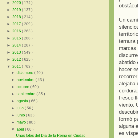
►
2020
( 174 )
obstácul
►
2019
( 137 )
►
2018
( 214 )
Un camin
►
2017
( 209 )
silencio
►
2016
( 263 )
territor
►
2015
( 288 )
ternura
►
2014
( 287 )
marcas s
►
2013
( 549 )
discurr
►
2012
( 625 )
abatido 
▼
2011
( 763 )
hacer es
►
diciembre
( 40 )
recorrer
►
noviembre
( 43 )
alejaba 
►
octubre
( 60 )
cordura.
►
septiembre
( 85 )
fresco l
►
agosto
( 66 )
viento. 
►
julio
( 56 )
descubie
►
junio
( 63 )
formó pa
►
mayo
( 80 )
alguna e
▼
abril
( 66 )
es vísp
Unas fotos del Día de la Reina en Ciudad