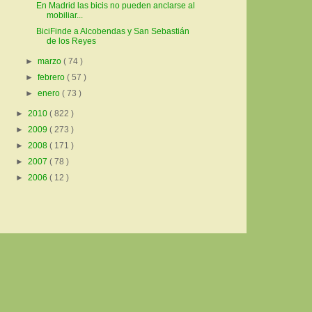
En Madrid las bicis no pueden anclarse al
mobiliar...
BiciFinde a Alcobendas y San Sebastián
de los Reyes
►
marzo
( 74 )
►
febrero
( 57 )
►
enero
( 73 )
►
2010
( 822 )
►
2009
( 273 )
►
2008
( 171 )
►
2007
( 78 )
►
2006
( 12 )