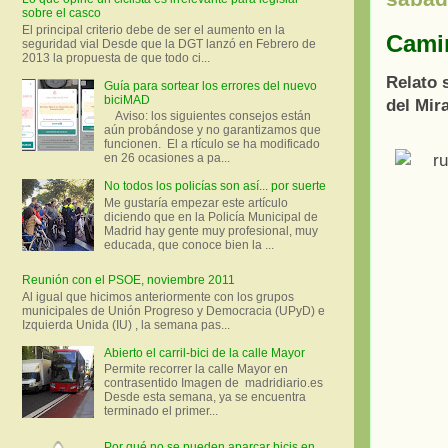
sobre el casco
El principal criterio debe de ser el aumento en la
Camin
seguridad vial Desde que la DGT lanzó en Febrero de
2013 la propuesta de que todo ci...
Relato 
Guía para sortear los errores del nuevo
biciMAD
del Mir
Aviso: los siguientes consejos están
aún probándose y no garantizamos que
funcionen. El a rtículo se ha modificado
en 26 ocasiones a pa...
No todos los policías son así... por suerte
Me gustaría empezar este artículo
diciendo que en la Policía Municipal de
Madrid hay gente muy profesional, muy
educada, que conoce bien la ...
Reunión con el PSOE, noviembre 2011
Al igual que hicimos anteriormente con los grupos
municipales de Unión Progreso y Democracia (UPyD) e
Izquierda Unida (IU) , la semana pas...
Abierto el carril-bici de la calle Mayor
Permite recorrer la calle Mayor en
contrasentido Imagen de madridiario.es
Desde esta semana, ya se encuentra
terminado el primer...
Por qué no se pueden aparcar bicis en