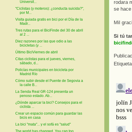
rodara 
Universit...
se hace
"Ciclistas (y moteros): ¿conducta suicida?",
por M...
Visita guiada gratis en bici por el Día de la
Mil grac
Madr...
Tres rutas para el BiciFinde del 30 de abril
al 2 ...
Si tú t
Diez razones por las que odio a las
bicifin
bicicletas (y ...
Último BiciViernes de abril
Publica
Citas ciclistas para el jueves, viernes,
Etiquet
sábado, d...
Policías municipales en bicicleta por
Madrid Río
Cómo subir desde el Puente de Segovia a
la calle B...
La Senda Real GR-124 presenta un
penoso estado. Ab...
¿Dónde aparcar la bici? Consejos para el
ciclista ...
Crear un espacio común para guardar las
bicis en casa
La bici "mata"... y el sofá es "salud"
The world has changed. You can too