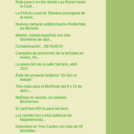
Ruta para ir en bici desde Las Rozas hasta
la Ciud...
La Policía Local de Talavera encargada de
la movil...
Nuevas cámaras antipinchazos Protek Max
de Michelin
Madrid, ciudad española con más
kilómetros de atas...
Contaminación... DE NUEVO
Campaña de promoción de la bicicleta en
Aveiro, Po...
La acera bici de la calle Serrano, abril
2011
Éxito del proyecto británico “En bici al
trabajo”
Tres rutas para el BiciFinde del 9 y 10 de
abril ¡...
Mañana es viernes, un soleado
BiciViernes
El carril bus NO es para las bicis
Los carriles bici y bicis públicas de
Majadahonda,...
Detenidos en Tres Cantos con más de 40
bicicletas ...