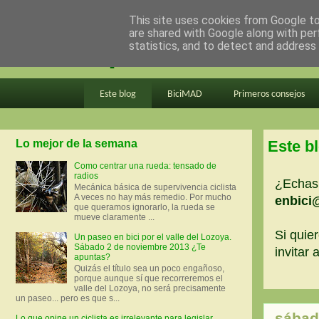
This site uses cookies from Google to 
are shared with Google along with per
en bici por madrid
statistics, and to detect and address
Este blog
BiciMAD
Primeros consejos
Lo mejor de la semana
Este b
Como centrar una rueda: tensado de
radios
¿Echas 
Mecánica básica de supervivencia ciclista
A veces no hay más remedio. Por mucho
enbici
que queramos ignorarlo, la rueda se
mueve claramente ...
Si quier
Un paseo en bici por el valle del Lozoya.
Sábado 2 de noviembre 2013 ¿Te
invitar
apuntas?
Quizás el título sea un poco engañoso,
porque aunque sí que recorreremos el
valle del Lozoya, no será precisamente
un paseo... pero es que s...
sábado
Lo que opine un ciclista es irrelevante para legislar