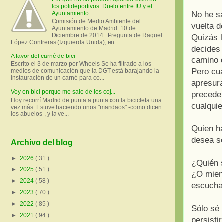
los polideportivos: Duelo entre IU y el
Ayuntamiento
No he sa
Comisión de Medio Ambiente del
vuelta d
Ayuntamiento de Madrid. 10 de
Diciembre de 2014 Pregunta de Raquel
Quizás l
López Contreras (Izquierda Unida), en...
decides 
A favor del carné de bici
camino q
Escrito el 3 de marzo por Wheels Se ha filtrado a los
Pero cu
medios de comunicación que la DGT está barajando la
instauración de un carné para co...
apresur
Voy en bici porque me sale de los coj...
precede
Hoy recorrí Madrid de punta a punta con la bicicleta una
cualquie
vez más. Estuve haciendo unos "mandaos" -como dicen
los abuelos-, y la ve...
Quien h
desea s
Archivo del blog
►
2026
( 31 )
¿Quién s
►
2025
( 51 )
¿O mien
►
2024
( 58 )
escucha
►
2023
( 70 )
►
2022
( 85 )
Sólo sé 
►
2021
( 94 )
persisti