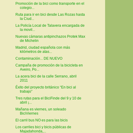
Promoción de la bici como transporte en el
colegio...
Ruta para ir en bici desde Las Rozas hasta
la Ciud...
La Policía Local de Talavera encargada de
la movil...
Nuevas cámaras antipinchazos Protek Max
de Michelin
Madrid, ciudad española con más
kilómetros de atas...
Contaminación... DE NUEVO
Campaña de promoción de la bicicleta en
Aveiro, Po...
La acera bici de la calle Serrano, abril
2011
Éxito del proyecto británico “En bici al
trabajo”
Tres rutas para el BiciFinde del 9 y 10 de
abril ¡...
Mañana es viernes, un soleado
BiciViernes
El carril bus NO es para las bicis
Los carriles bici y bicis públicas de
Majadahonda,...