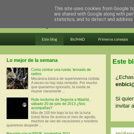
This site uses cookies from Google to 
are shared with Google along with per
en bici por madrid
statistics, and to detect and address
Este blog
BiciMAD
Primeros consejos
Lo mejor de la semana
Este b
Como centrar una rueda: tensado de
radios
¿Echas 
Mecánica básica de supervivencia ciclista
A veces no hay más remedio. Por mucho
enbici
que queramos ignorarlo, la rueda se
mueve claramente ...
Si quier
Ruta nocturna de Segovia a Madrid,
sábado 20 de julio de 2013 ¿Nos
invitar
acompañas?
Más de 100 km bajo la luz de la luna
(casi) llena Se acerca el mes de agosto,
muchos se van de vacaciones y nosotros
queremos despedir ...
miérco
Reunión con el PSOE, noviembre 2011