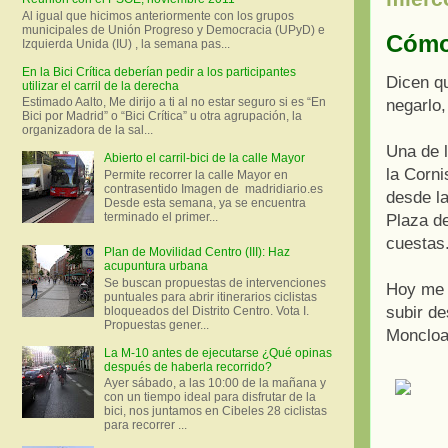
Al igual que hicimos anteriormente con los grupos
municipales de Unión Progreso y Democracia (UPyD) e
Cómo 
Izquierda Unida (IU) , la semana pas...
En la Bici Crítica deberían pedir a los participantes
Dicen q
utilizar el carril de la derecha
Estimado Aalto, Me dirijo a ti al no estar seguro si es “En
negarlo,
Bici por Madrid” o “Bici Crítica” u otra agrupación, la
organizadora de la sal...
Una de l
Abierto el carril-bici de la calle Mayor
la Corn
Permite recorrer la calle Mayor en
contrasentido Imagen de madridiario.es
desde la
Desde esta semana, ya se encuentra
terminado el primer...
Plaza d
cuestas
Plan de Movilidad Centro (III): Haz
acupuntura urbana
Se buscan propuestas de intervenciones
Hoy me g
puntuales para abrir itinerarios ciclistas
subir d
bloqueados del Distrito Centro. Vota I.
Propuestas gener...
Moncloa
La M-10 antes de ejecutarse ¿Qué opinas
después de haberla recorrido?
Ayer sábado, a las 10:00 de la mañana y
con un tiempo ideal para disfrutar de la
bici, nos juntamos en Cibeles 28 ciclistas
para recorrer ...