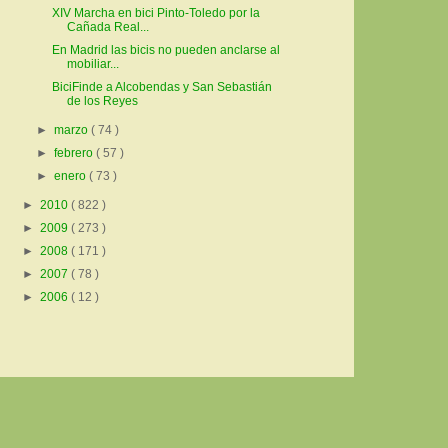
XIV Marcha en bici Pinto-Toledo por la
Cañada Real...
En Madrid las bicis no pueden anclarse al
mobiliar...
BiciFinde a Alcobendas y San Sebastián
de los Reyes
►
marzo
( 74 )
►
febrero
( 57 )
►
enero
( 73 )
►
2010
( 822 )
►
2009
( 273 )
►
2008
( 171 )
►
2007
( 78 )
►
2006
( 12 )