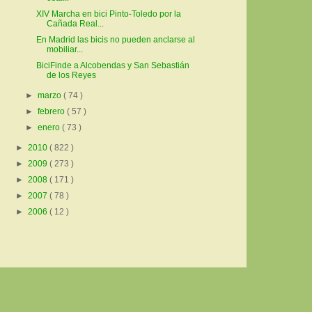
XIV Marcha en bici Pinto-Toledo por la
Cañada Real...
En Madrid las bicis no pueden anclarse al
mobiliar...
BiciFinde a Alcobendas y San Sebastián
de los Reyes
►
marzo
( 74 )
►
febrero
( 57 )
►
enero
( 73 )
►
2010
( 822 )
►
2009
( 273 )
►
2008
( 171 )
►
2007
( 78 )
►
2006
( 12 )