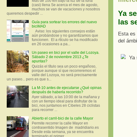
Más de 100 km bajo la luz de la luna
(casi) llena Se acerca el mes de agosto,
muchos se van de vacaciones y nosotros
Ya se
queremos despedir ...
las s
Guía para sortear los errores del nuevo
biciMAD
Aviso: los siguientes consejos están
Esta es 
aún probándose y no garantizamos que
funcionen. El a rtículo se ha modificado
del ámbi
en 26 ocasiones a pa...
Un paseo en bici por el valle del Lozoya.
Sábado 2 de noviembre 2013 ¿Te
apuntas?
Quizás el título sea un poco engañoso,
porque aunque sí que recorreremos el
valle del Lozoya, no será precisamente
un paseo... pero es que s...
La M-10 antes de ejecutarse ¿Qué opinas
después de haberla recorrido?
Ayer sábado, a las 10:00 de la mañana y
con un tiempo ideal para disfrutar de la
bici, nos juntamos en Cibeles 28 ciclistas
para recorrer ...
Abierto el carril-bici de la calle Mayor
Permite recorrer la calle Mayor en
contrasentido Imagen de madridiario.es
Desde esta semana, ya se encuentra
terminado el primer...