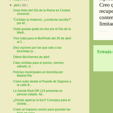
▼
abril
( 66 )
Unas fotos del Día de la Reina en Ciudad
Universit...
"Ciclistas (y moteros): ¿conducta suicida?",
por M...
Visita guiada gratis en bici por el Día de la
Madr...
Tres rutas para el BiciFinde del 30 de abril
al 2 ...
Diez razones por las que odio a las
bicicletas (y ...
Entrada 
Último BiciViernes de abril
Citas ciclistas para el jueves, viernes,
sábado, d...
Policías municipales en bicicleta por
Madrid Río
Cómo subir desde el Puente de Segovia a
la calle B...
La Senda Real GR-124 presenta un
penoso estado. Ab...
¿Dónde aparcar la bici? Consejos para el
ciclista ...
Crear un espacio común para guardar las
bicis en casa