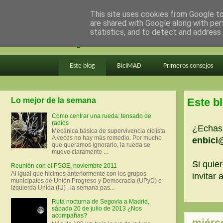
This site uses cookies from Google to 
are shared with Google along with per
en bici por madrid
statistics, and to detect and address
Este blog
BiciMAD
Primeros consejos
Lo mejor de la semana
Este b
Como centrar una rueda: tensado de
radios
¿Echas 
Mecánica básica de supervivencia ciclista
A veces no hay más remedio. Por mucho
enbici
que queramos ignorarlo, la rueda se
mueve claramente ...
Si quier
Reunión con el PSOE, noviembre 2011
Al igual que hicimos anteriormente con los grupos
invitar
municipales de Unión Progreso y Democracia (UPyD) e
Izquierda Unida (IU) , la semana pas...
Ruta nocturna de Segovia a Madrid,
sábado 20 de julio de 2013 ¿Nos
acompañas?
miérco