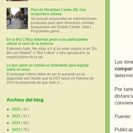
Plan de Movilidad Centro (III): Haz
acupuntura urbana
Se buscan propuestas de intervenciones
puntuales para abrir itinerarios ciclistas
bloqueados del Distrito Centro. Vota I.
Propuestas gener...
En la Bici Crítica deberían pedir a los participantes
utilizar el carril de la derecha
Estimado Aalto, Me dirijo a ti al no estar seguro si es “En
Bici por Madrid” o “Bici Crítica” u otra agrupación, la
organizadora de la sal...
Los itin
Lo que opine un ciclista es irrelevante para legislar
compar
sobre el casco
El principal criterio debe de ser el aumento en la
determin
seguridad vial Desde que la DGT lanzó en Febrero de
2013 la propuesta de que todo ci...
Por tant
distanci
Archivo del blog
conviene
►
2026
( 31 )
Fuente:
►
2025
( 51 )
►
2024
( 58 )
Publica
►
2023
( 70 )