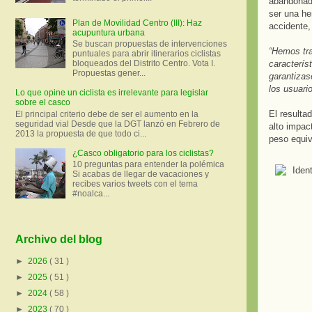
abandonada
ser una he
Plan de Movilidad Centro (III): Haz
accidente,
acupuntura urbana
Se buscan propuestas de intervenciones
“Hemos tra
puntuales para abrir itinerarios ciclistas
característ
bloqueados del Distrito Centro. Vota I.
Propuestas gener...
garantizas
los usuari
Lo que opine un ciclista es irrelevante para legislar
sobre el casco
El resulta
El principal criterio debe de ser el aumento en la
seguridad vial Desde que la DGT lanzó en Febrero de
alto impac
2013 la propuesta de que todo ci...
peso equiv
¿Casco obligatorio para los ciclistas?
10 preguntas para entender la polémica
Si acabas de llegar de vacaciones y
recibes varios tweets con el tema
#noalca...
Archivo del blog
►
2026
( 31 )
►
2025
( 51 )
►
2024
( 58 )
►
2023
( 70 )