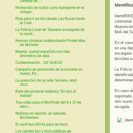
Dehesa de...
Identific
Promoción de la bici como transporte en el
colegio...
IdentiBIKE
Ruta para ir en bici desde Las Rozas hasta
contrastar 
la Ciud...
disposició
La Policía Local de Talavera encargada de
Molí del S
la movil...
Nuevas cámaras antipinchazos Protek Max
En el caso
de Michelin
en una dep
Madrid, ciudad española con más
encargará 
kilómetros de atas...
bicicleta s
Contaminación... DE NUEVO
La Policía
Campaña de promoción de la bicicleta en
Aveiro, Po...
identifica
determinad
La acera bici de la calle Serrano, abril
2011
En caso de
Éxito del proyecto británico “En bici al
trabajo”
registrado
otro munic
Tres rutas para el BiciFinde del 9 y 10 de
recogida.
abril ¡...
Mañana es viernes, un soleado
BiciViernes
El carril bus NO es para las bicis
Los carriles bici y bicis públicas de