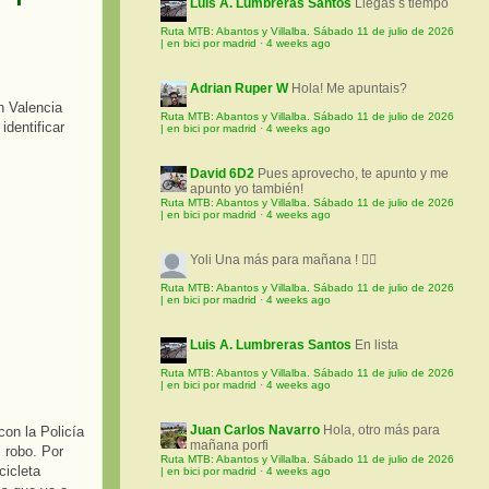
Luis A. Lumbreras Santos
Llegas s tiempo
Ruta MTB: Abantos y Villalba. Sábado 11 de julio de 2026
| en bici por madrid
·
4 weeks ago
Adrian Ruper W
Hola! Me apuntais?
Ruta MTB: Abantos y Villalba. Sábado 11 de julio de 2026
| en bici por madrid
·
4 weeks ago
David 6D2
Pues aprovecho, te apunto y me
apunto yo también!
Ruta MTB: Abantos y Villalba. Sábado 11 de julio de 2026
| en bici por madrid
·
4 weeks ago
Yoli
Una más para mañana ! 🚵‍♀️
Ruta MTB: Abantos y Villalba. Sábado 11 de julio de 2026
| en bici por madrid
·
4 weeks ago
Luis A. Lumbreras Santos
En lista
Ruta MTB: Abantos y Villalba. Sábado 11 de julio de 2026
| en bici por madrid
·
4 weeks ago
Juan Carlos Navarro
Hola, otro más para
con la Policía
mañana porfi
 robo. Por
Ruta MTB: Abantos y Villalba. Sábado 11 de julio de 2026
cicleta
| en bici por madrid
·
4 weeks ago