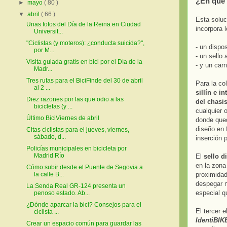
¿En qué
►
mayo
( 80 )
▼
abril
( 66 )
Esta soluc
Unas fotos del Día de la Reina en Ciudad
incorpora 
Universit...
"Ciclistas (y moteros): ¿conducta suicida?",
- un dispos
por M...
- un sello
Visita guiada gratis en bici por el Día de la
- y un car
Madr...
Tres rutas para el BiciFinde del 30 de abril
Para la co
al 2 ...
sillín e i
Diez razones por las que odio a las
del chasis
bicicletas (y ...
cualquier 
Último BiciViernes de abril
donde que
diseño en 
Citas ciclistas para el jueves, viernes,
sábado, d...
inserción p
Policías municipales en bicicleta por
Madrid Río
El
sello d
en la zona 
Cómo subir desde el Puente de Segovia a
proximidad
la calle B...
despegar n
La Senda Real GR-124 presenta un
especial q
penoso estado. Ab...
¿Dónde aparcar la bici? Consejos para el
El tercer 
ciclista ...
IdentiBIK
Crear un espacio común para guardar las