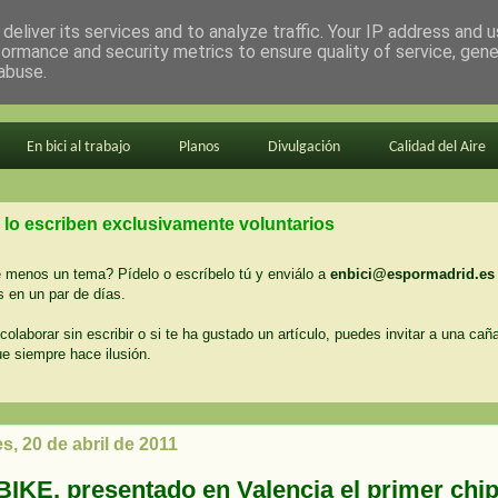
deliver its services and to analyze traffic. Your IP address and 
formance and security metrics to ensure quality of service, gen
abuse.
En bici al trabajo
Planos
Divulgación
Calidad del Aire
 lo escriben exclusivamente voluntarios
menos un tema? Pídelo o escríbelo tú y enviálo a
enbici@espormadrid.es
 en un par de días.
colaborar sin escribir o si te ha gustado un artículo, puedes invitar a una cañ
ue siempre hace ilusión.
s, 20 de abril de 2011
iBIKE, presentado en Valencia el primer chi