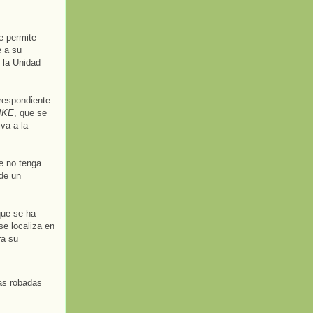
e permite
e a su
n la Unidad
rrespondiente
BIKE
, que se
iva a la
ue no tenga
 de un
que se ha
se localiza en
ra su