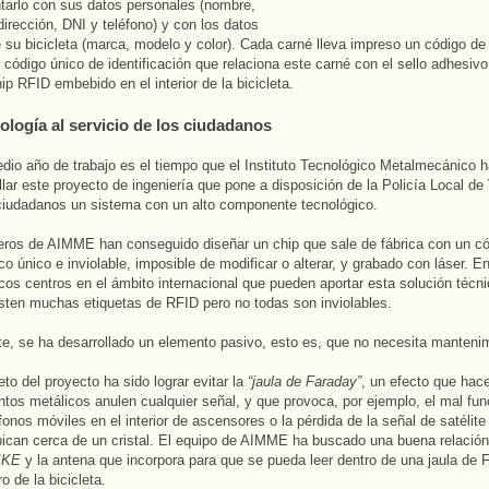
arlo con sus datos personales (nombre,
 dirección, DNI y teléfono) y con los datos
 su bicicleta (marca, modelo y color). Cada carné lleva impreso un código de
n código único de identificación que relaciona este carné con el sello adhesiv
ip RFID embebido en el interior de la bicicleta.
nología al servicio de los ciudadanos
io año de trabajo es el tiempo que el Instituto Tecnológico Metalmecánico 
llar este proyecto de ingeniería que pone a disposición de la Policía Local de
ciudadanos un sistema con un alto componente tecnológico.
eros de AIMME han conseguido diseñar un chip que sale de fábrica con un c
co único e inviolable, imposible de modificar o alterar, y grabado con láser. En
cos centros en el ámbito internacional que pueden aportar esta solución técn
sten muchas etiquetas de RFID pero no todas son inviolables.
te, se ha desarrollado un elemento pasivo, esto es, que no necesita manteni
eto del proyecto ha sido lograr evitar la
“jaula de Faraday”
, un efecto que hac
ntos metálicos anulen cualquier señal, y que provoca, por ejemplo, el mal fu
éfonos móviles en el interior de ascensores o la pérdida de la señal de satélit
bican cerca de un cristal. El equipo de AIMME ha buscado una buena relación 
BIKE
y la antena que incorpora para que se pueda leer dentro de una jaula de
o de la bicicleta.