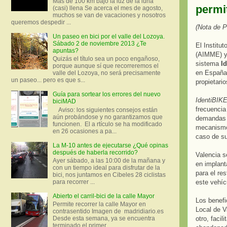
Más de 100 km bajo la luz de la luna
permit
(casi) llena Se acerca el mes de agosto,
muchos se van de vacaciones y nosotros
queremos despedir ...
(Nota de P
Un paseo en bici por el valle del Lozoya.
Sábado 2 de noviembre 2013 ¿Te
El Institu
apuntas?
(AIMME) y 
Quizás el título sea un poco engañoso,
sistema
I
porque aunque sí que recorreremos el
en España 
valle del Lozoya, no será precisamente
un paseo... pero es que s...
propietario
Guía para sortear los errores del nuevo
IdentiBIK
biciMAD
frecuencia
Aviso: los siguientes consejos están
aún probándose y no garantizamos que
demandas d
funcionen. El a rtículo se ha modificado
mecanismo 
en 26 ocasiones a pa...
caso de su
La M-10 antes de ejecutarse ¿Qué opinas
después de haberla recorrido?
Valencia s
Ayer sábado, a las 10:00 de la mañana y
en implant
con un tiempo ideal para disfrutar de la
para el re
bici, nos juntamos en Cibeles 28 ciclistas
este vehíc
para recorrer ...
Abierto el carril-bici de la calle Mayor
Los benefi
Permite recorrer la calle Mayor en
Local de V
contrasentido Imagen de madridiario.es
otro, facil
Desde esta semana, ya se encuentra
terminado el primer...