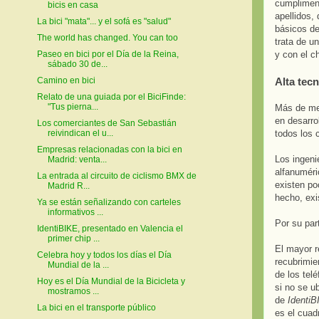
cumpliment
bicis en casa
apellidos,
La bici "mata"... y el sofá es "salud"
básicos de
The world has changed. You can too
trata de u
y con el ch
Paseo en bici por el Día de la Reina,
sábado 30 de...
Alta tec
Camino en bici
Relato de una guiada por el BiciFinde:
"Tus pierna...
Más de med
en desarro
Los comerciantes de San Sebastián
todos los 
reivindican el u...
Empresas relacionadas con la bici en
Los ingeni
Madrid: venta...
alfanuméri
La entrada al circuito de ciclismo BMX de
existen po
Madrid R...
hecho, exi
Ya se están señalizando con carteles
informativos ...
Por su par
IdentiBIKE, presentado en Valencia el
primer chip ...
El mayor r
Celebra hoy y todos los días el Día
recubrimie
Mundial de la ...
de los tel
Hoy es el Día Mundial de la Bicicleta y
si no se u
mostramos ...
de
Identi
La bici en el transporte público
es el cuadr