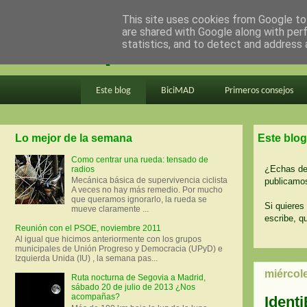
This site uses cookies from Google to 
are shared with Google along with per
en bici por madrid
statistics, and to detect and address 
Este blog
BiciMAD
Primeros consejos
Lo mejor de la semana
Este blog
Como centrar una rueda: tensado de
¿Echas de 
radios
Mecánica básica de supervivencia ciclista
publicamos
A veces no hay más remedio. Por mucho
que queramos ignorarlo, la rueda se
Si quieres 
mueve claramente ...
escribe, q
Reunión con el PSOE, noviembre 2011
Al igual que hicimos anteriormente con los grupos
municipales de Unión Progreso y Democracia (UPyD) e
Izquierda Unida (IU) , la semana pas...
miércole
Ruta nocturna de Segovia a Madrid,
sábado 20 de julio de 2013 ¿Nos
acompañas?
Ident