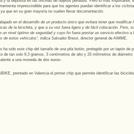
 y la deposita en las oficinas de objetos perdidos. Pero lo más importante, 
rramienta imprescindible para que los agentes puedan identificar a los ciclist
 ya que en su gran mayoría no suelen llevar documentación.
bajado en el desarrollo de un producto único que evitara tener que modificar 
icas de la bicicleta, y que a su vez fuera ligero y de fácil colocación. Pero, s
e un nivel óptimo de seguridad y cuyo fin fuera prestar un servicio efectivo a l
os de estos vehículos”,
indica Salvador Bresó, director general de AIMME.
do ha sido este chip del tamaño de una pila botón, protegido por un tapón de p
to de tan solo 9,3 gramos, 3 centímetros de alto y 25 milímetros de diámetro 
alente a una moneda de dos euros-.