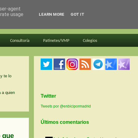
user-agent
erate usage
LEARN MORE
GOT IT
Consultoría
Patinetes/VMP
Colegios
y te lo
a a quien
Twitter
Tweets por @enbicipormadrid
Últimos comentarios
p que