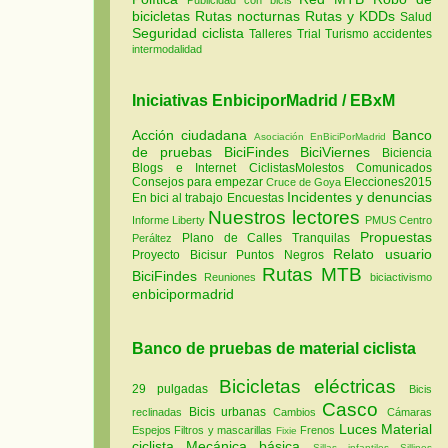
bicicletas
Rutas nocturnas
Rutas y KDDs
Salud
Seguridad ciclista
Talleres
Trial
Turismo
accidentes
intermodalidad
Iniciativas EnbiciporMadrid / EBxM
Acción ciudadana
Banco
Asociación EnBiciPorMadrid
de pruebas
BiciFindes
BiciViernes
Biciencia
Blogs e Internet
CiclistasMolestos
Comunicados
Consejos para empezar
Elecciones2015
Cruce de Goya
Incidentes y denuncias
En bici al trabajo
Encuestas
Nuestros lectores
Informe Liberty
PMUS Centro
Propuestas
Plano de Calles Tranquilas
Peráltez
Relato usuario
Proyecto Bicisur
Puntos Negros
Rutas MTB
BiciFindes
Reuniones
biciactivismo
enbicipormadrid
Banco de pruebas de material ciclista
Bicicletas eléctricas
29 pulgadas
Bicis
Casco
Bicis urbanas
reclinadas
Cambios
Cámaras
Luces
Material
Espejos
Filtros y mascarillas
Frenos
Fixie
ciclista
Mecánica básica
Sillas infantiles
Sillines