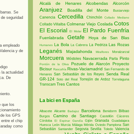
Alcalá de Henares
Alcobendas
Alcorcón
Aranjuez
Boadilla del Monte
Bustarviejo
 barras. Se
Cercedilla
o de seguridad
Canencia
Chinchón
Collado Mediano
Cotos
Colmenar Viejo
Coslada
Collado Villalba
El Escorial
El Pardo
Fuenfría
El Molar
Getafe
Fuenlabrada
Hoya de San Blas
La Bola
Las Rozas
La Pedriza
ha empleado
La Cabrera
Humanes
Leganés
 Valencia y de
Majadahonda
Moralzarzal
Miraflores
Morcuera
Navacerrada
Pinto
Móstoles
Parla
Pozuelo de Alarcón
Proyecto
Pontón de la Oliva
ódigo
Bicisur
Rivas-Vaciamadrid
San Fernando de
Rascafría
 la actualidad
Senda Real
San Sebastián de los Reyes
Henares
ica. De
GR-124
Torrejón de Ardoz
Soto del Real
Torrelaguna
Tres Cantos
Transcam
miento.
La bici en España
e que los
ncionamiento
Barcelona
Bilbao
Albacete
Alicante
Benidorm
Badajoz
e de los GPS
Camino de Santiago
Burgos
Castellón
Cáceres
entre el chip
Granada
Córdoba
Gijón
Guadalajara
El Espinar
Gandía
San
Huesca
León
Murcia
Málaga
Mérida
Oviedo
Pamplona
 Faraday como
Sebastián
Segovia
Sevilla
Valencia
Santander
Toledo