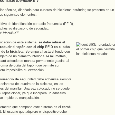
 consiste
IdentiBIKE
?
ión técnica, diseñada para cuadros de bicicletas estándar, se presenta en un 
los siguientes elementos:
itivo de identificación por radio frecuencia (RFID),
 adhesivo disuasorio de seguridad,
né
IdentiBIKE
.
locación de este sistema,
se debe retirar el
ntroducir el tapón con el chip RFID en el tubo
 de la bicicleta
. Se empuja hasta el fondo con
objeto de un diámetro inferior a 14 milímetros,
dará ubicado de manera permanente gracias al
forma de cuña del tapón que permite su
ero imposibilita su extracción.
isuasorio de seguridad
debe adherirse siempre
delantera del cuadro de la bicicleta, en las
es del manillar. Una vez colocado no se puede
i reposicionar, ya que incorpora un adhesivo
ue impide su manipulación.
elemento que compone este sistema es el
carné
E
. El usuario que adquiere el dispositivo debe