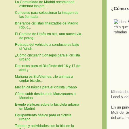
La Comunidad de Madrid recomienda
extremar las pre...
¿Cómo s
Concurso para seleccionar la imagen de
las Jornada...
Itinerarios ciclistas finalizados de Madrid
Río, c...
El Camino de Uclés en bici, una nueva vía
de pereg...
Retirada del vehículo a conductores bajo
el "síndr...
¿Cómo circular? Consejos para el ciclista
urbano
Dos rutas para el BiciFinde del 16 y 17 de
abril ¡...
Mañana es BiciViernes, ¿te animas a
contar bicicle...
Mecánica básica para el ciclista urbano
fábrica del
Cómo subir desde el río Manzanares a
Local y d
Moncloa
Evento elsite.es sobre la bicicleta urbana
En un prin
en Madrid
Molí del S
Equipamiento básico para el ciclista
del área m
urbano
Talleres y actividades con la bici en la