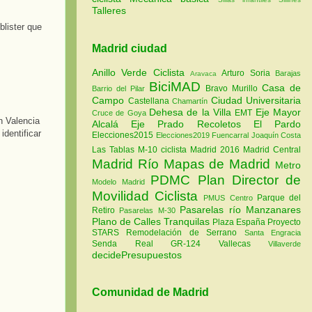
Talleres
blister que
Madrid ciudad
Anillo Verde Ciclista
Arturo Soria
Barajas
Aravaca
BiciMAD
Casa de
Bravo Murillo
Barrio del Pilar
Campo
Ciudad Universitaria
Castellana
Chamartín
Dehesa de la Villa
Eje Mayor
EMT
Cruce de Goya
Alcalá
Eje Prado Recoletos
El Pardo
Elecciones2015
Elecciones2019
Fuencarral
Joaquín Costa
Las Tablas
M-10 ciclista
Madrid 2016
Madrid Central
Madrid Río
Mapas de Madrid
Metro
PDMC Plan Director de
Modelo Madrid
Movilidad Ciclista
Parque del
PMUS Centro
Pasarelas río Manzanares
Retiro
Pasarelas M-30
Plano de Calles Tranquilas
Plaza España
Proyecto
STARS
Remodelación de Serrano
Santa Engracia
Senda Real GR-124
Vallecas
Villaverde
decidePresupuestos
Comunidad de Madrid