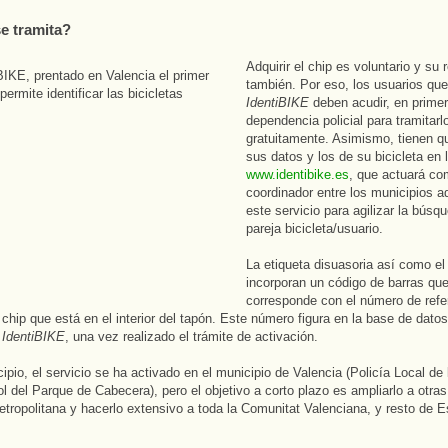
e tramita?
Adquirir el chip es voluntario y su r
también. Por eso, los usuarios que
IdentiBIKE
deben acudir, en primer
dependencia policial para tramitarl
gratuitamente. Asimismo, tienen qu
sus datos y los de su bicicleta en 
www.identibike.es
, que actuará c
coordinador entre los municipios a
este servicio para agilizar la búsq
pareja bicicleta/usuario.
La etiqueta disuasoria así como el
incorporan un código de barras qu
corresponde con el número de refe
 chip que está en el interior del tapón. Este número figura en la base de datos
e
IdentiBIKE
, una vez realizado el trámite de activación.
cipio, el servicio se ha activado en el municipio de Valencia (Policía Local de
ol del Parque de Cabecera), pero el objetivo a corto plazo es ampliarlo a otras
etropolitana y hacerlo extensivo a toda la Comunitat Valenciana, y resto de 