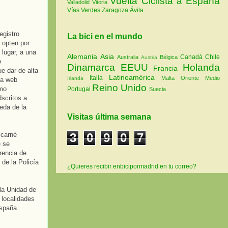
Vuelta Ciclista a España
Valladolid
Vitoria
Vías Verdes
Zaragoza
Ávila
egistro
La bici en el mundo
 opten por
 lugar, a una
Alemania
Asia
Canadá
Chile
Australia
Bélgica
Austria
o
Dinamarca
EEUU
Holanda
Francia
e dar de alta
Latinoamérica
Italia
Malta
Oriente Medio
Irlanda
la web
Reino Unido
omo
Portugal
Suecia
dscritos a
ueda de la
Visitas última semana
 carné
3
0
9
0
7
e se
rencia de
 de la Policía
¿Quieres recibir enbicipormadrid en tu correo?
 la Unidad de
 localidades
España.