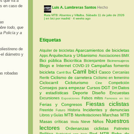
es que va a
as en caso de
Luis A. Lumbreras Santos
Hecho
Ruta MTB: Abantos y Villalba. Sábado 11 de julio de 2026
| en bici por madrid
·
4 weeks ago
las
obre todo, que
a Policía y a
Etiquetas
oliestireno de
Aparcamientos de bicicletas
Alquiler de bicicletas
-el diámetro y
Arquitectura y Urbanismo
Apps
Asociaciones
BMX
Bici pública
Bicicrítica
Bicienjambre
Bicimensajeros
Blogs e Internet
Campañas fomento
COVID-19
Carril bici
bicicleta
Casco
Cercanías
Carril Bus
Ciclismo de carretera
Renfe
Ciclismo en femenino
Ciclocarril
Cicloturismo
Competición
Cine
Consejos para empezar
Cursos
DGT
Datos
DH
y estadísticas
Deporte
Diseño
Encuestas
Excursiones
Falsos mitos
Exposiciones
Famosos en bici
Fiestas ciclistas
Ferias y Congresos
Incidentes y denuncias
Freeride
Historia
Futuro
MTB
Marchas MTB
Libros y Guías
Manifestaciones
Nuestros
Masas críticas
Niños
Nieve
Moda
lectores
Ordenanzas ciclistas
Patinetes
Política
Red MTB
Robo de
Publicidad con bicis