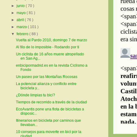
►
junio
( 70 )
►
mayo
( 81 )
►
abril
( 76 )
►
marzo
( 101 )
▼
febrero
( 88 )
Vuelta al Pardo 2010, domingo 7 de marzo
Al filo de lo imposible - Rodando por ti
Un ciclista de 16 años muere atropellado
en San Ag...
enbicipormadrid.es en la revista Ciclismo a
Fondo
Un paseo por las Montañas Rocosas
La potencial alianza y conflicto entre
bicicleta y...
¿Dónde limpias tu bici?
Tiempos de recorrido a través de la ciudad
EcoAvantis pone una flota de bicicletas a
disposic...
Itinerarios en bicicleta por caminos que
llevaban...
10 consejos para moverte en bici por la
ciudad