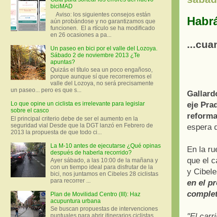
biciMAD
Aviso: los siguientes consejos están
Habrá
aún probándose y no garantizamos que
funcionen. El a rtículo se ha modificado
en 26 ocasiones a pa...
...cua
Un paseo en bici por el valle del Lozoya.
Sábado 2 de noviembre 2013 ¿Te
apuntas?
Quizás el título sea un poco engañoso,
porque aunque sí que recorreremos el
valle del Lozoya, no será precisamente
un paseo... pero es que s...
Gallard
Lo que opine un ciclista es irrelevante para legislar
eje Pra
sobre el casco
reforma
El principal criterio debe de ser el aumento en la
seguridad vial Desde que la DGT lanzó en Febrero de
espera 
2013 la propuesta de que todo ci...
La M-10 antes de ejecutarse ¿Qué opinas
En la ru
después de haberla recorrido?
que el c
Ayer sábado, a las 10:00 de la mañana y
con un tiempo ideal para disfrutar de la
y Cibele
bici, nos juntamos en Cibeles 28 ciclistas
para recorrer ...
en el p
complet
Plan de Movilidad Centro (III): Haz
acupuntura urbana
Se buscan propuestas de intervenciones
"El carr
puntuales para abrir itinerarios ciclistas