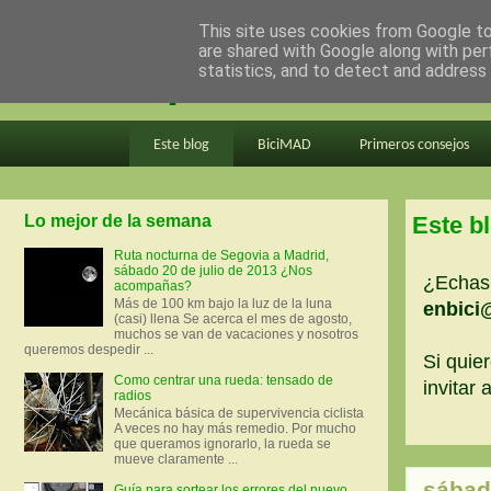
This site uses cookies from Google to 
are shared with Google along with per
en bici por madrid
statistics, and to detect and address
Este blog
BiciMAD
Primeros consejos
Lo mejor de la semana
Este b
Ruta nocturna de Segovia a Madrid,
sábado 20 de julio de 2013 ¿Nos
¿Echas 
acompañas?
Más de 100 km bajo la luz de la luna
enbici
(casi) llena Se acerca el mes de agosto,
muchos se van de vacaciones y nosotros
queremos despedir ...
Si quier
Como centrar una rueda: tensado de
invitar
radios
Mecánica básica de supervivencia ciclista
A veces no hay más remedio. Por mucho
que queramos ignorarlo, la rueda se
mueve claramente ...
sábad
Guía para sortear los errores del nuevo