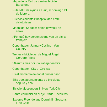
Mapa de la Red de carriles bici de
Barcelona
Ruta MTB de ayuda a Haití, el domingo 21
de febrer...
Duchas calientes: hospitalidad entre
cicloturistas
Moonlight Shadow, riding downhill on
snow
¿Por qué hay personas que van en bici al
trabajo?
Copenhagen January Cycling - Your
Country
Trenes y bicicletas, de Miguel Ángel
Cordero Prieto
50 euros más por ir a trabajar en bici
Copenhagen, City of Cyclists
Es el momento de dar el primer paso
Bike tree, aparcamiento de bicicletas
seguro y eco...
Bicycle Messengers in New York City
Habrá carril bici en el eje Prado-Recoletos
Extreme Freeride and Downhill - Seasons
(The Colle...