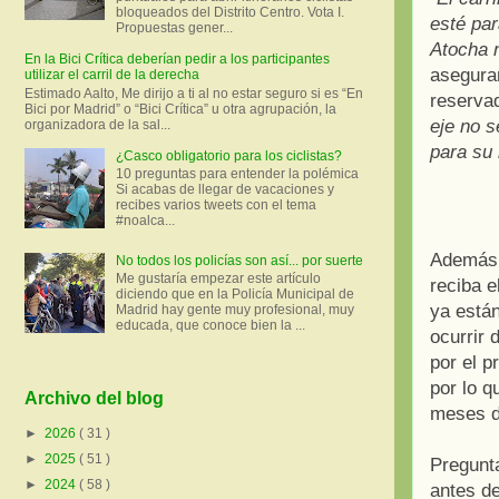
bloqueados del Distrito Centro. Vota I.
esté par
Propuestas gener...
Atocha n
En la Bici Crítica deberían pedir a los participantes
asegura
utilizar el carril de la derecha
Estimado Aalto, Me dirijo a ti al no estar seguro si es “En
reserva
Bici por Madrid” o “Bici Crítica” u otra agrupación, la
eje no s
organizadora de la sal...
para su 
¿Casco obligatorio para los ciclistas?
10 preguntas para entender la polémica
Si acabas de llegar de vacaciones y
recibes varios tweets con el tema
#noalca...
Además, 
No todos los policías son así... por suerte
Me gustaría empezar este artículo
reciba e
diciendo que en la Policía Municipal de
ya están
Madrid hay gente muy profesional, muy
educada, que conoce bien la ...
ocurrir 
por el p
por lo q
Archivo del blog
meses d
►
2026
( 31 )
►
2025
( 51 )
Pregunta
►
2024
( 58 )
antes de