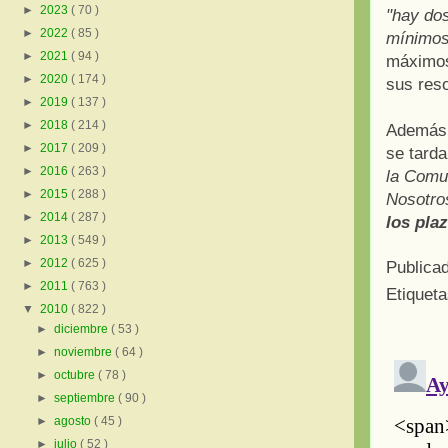
►
2023
( 70 )
"hay dos
►
2022
( 85 )
mínimos
►
2021
( 94 )
máximos
►
2020
( 174 )
sus reso
►
2019
( 137 )
►
2018
( 214 )
Además,
►
2017
( 209 )
se tarda
►
2016
( 263 )
la Comun
►
2015
( 288 )
Nosotro
►
2014
( 287 )
los pla
►
2013
( 549 )
►
2012
( 625 )
Publica
►
2011
( 763 )
Etiquet
▼
2010
( 822 )
►
diciembre
( 53 )
►
noviembre
( 64 )
►
octubre
( 78 )
►
septiembre
( 90 )
►
agosto
( 45 )
►
julio
( 52 )