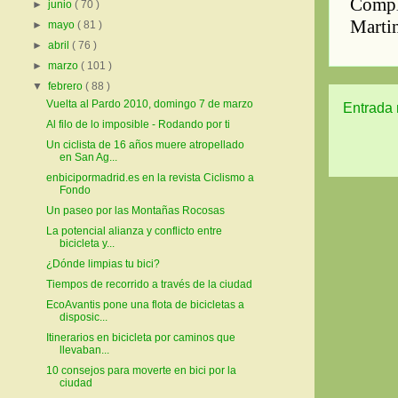
►
junio
( 70 )
►
mayo
( 81 )
►
abril
( 76 )
►
marzo
( 101 )
▼
febrero
( 88 )
Vuelta al Pardo 2010, domingo 7 de marzo
Entrada 
Al filo de lo imposible - Rodando por ti
Un ciclista de 16 años muere atropellado
en San Ag...
enbicipormadrid.es en la revista Ciclismo a
Fondo
Un paseo por las Montañas Rocosas
La potencial alianza y conflicto entre
bicicleta y...
¿Dónde limpias tu bici?
Tiempos de recorrido a través de la ciudad
EcoAvantis pone una flota de bicicletas a
disposic...
Itinerarios en bicicleta por caminos que
llevaban...
10 consejos para moverte en bici por la
ciudad