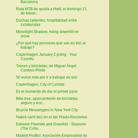
Barcelona
Ruta MTB de ayuda a Haití, el domingo 21
de febrer...
Duchas calientes: hospitalidad entre
cicloturistas
Moonlight Shadow, riding downhill on
snow
¿Por qué hay personas que van en bici al
trabajo?
Copenhagen January Cycling - Your
Country
Trenes y bicicletas, de Miguel Ángel
Cordero Prieto
50 euros más por ir a trabajar en bici
Copenhagen, City of Cyclists
Es el momento de dar el primer paso
Bike tree, aparcamiento de bicicletas
seguro y eco...
Bicycle Messengers in New York City
Habrá carril bici en el eje Prado-Recoletos
Extreme Freeride and Downhill - Seasons
(The Colle...
Madrid ProBici: Asociación Empresarial de