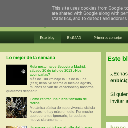
This site uses cookies from Google to 
are shared with Google along with per
en bici por madrid
statistics, and to detect and address
Este blog
BiciMAD
Primeros consejos
Lo mejor de la semana
Este b
Ruta nocturna de Segovia a Madrid,
sábado 20 de julio de 2013 ¿Nos
¿Echas 
acompañas?
Más de 100 km bajo la luz de la luna
enbici
(casi) llena Se acerca el mes de agosto,
muchos se van de vacaciones y nosotros
queremos despedir ...
Si quier
Como centrar una rueda: tensado de
invitar
radios
Mecánica básica de supervivencia ciclista
A veces no hay más remedio. Por mucho
que queramos ignorarlo, la rueda se
mueve claramente ...
lunes,
Un paseo en bici por el valle del Lozoya.