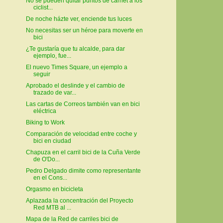
No se pueden quitar puntos de carnet a los
ciclist...
De noche házte ver, enciende tus luces
No necesitas ser un héroe para moverte en
bici
¿Te gustaría que tu alcalde, para dar
ejemplo, fue...
El nuevo Times Square, un ejemplo a
seguir
Aprobado el deslinde y el cambio de
trazado de var...
Las cartas de Correos también van en bici
eléctrica
Biking to Work
Comparación de velocidad entre coche y
bici en ciudad
Chapuza en el carril bici de la Cuña Verde
de O'Do...
Pedro Delgado dimite como representante
en el Cons...
Orgasmo en bicicleta
Aplazada la concentración del Proyecto
Red MTB al ...
Mapa de la Red de carriles bici de