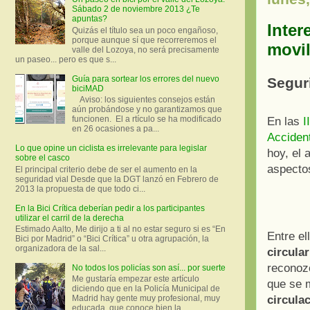
Sábado 2 de noviembre 2013 ¿Te
apuntas?
Inter
Quizás el título sea un poco engañoso,
porque aunque sí que recorreremos el
movil
valle del Lozoya, no será precisamente
un paseo... pero es que s...
Guía para sortear los errores del nuevo
Segur
biciMAD
Aviso: los siguientes consejos están
aún probándose y no garantizamos que
funcionen. El a rtículo se ha modificado
En las
I
en 26 ocasiones a pa...
Accident
Lo que opine un ciclista es irrelevante para legislar
hoy, el 
sobre el casco
aspectos
El principal criterio debe de ser el aumento en la
seguridad vial Desde que la DGT lanzó en Febrero de
2013 la propuesta de que todo ci...
En la Bici Crítica deberían pedir a los participantes
utilizar el carril de la derecha
Estimado Aalto, Me dirijo a ti al no estar seguro si es “En
Entre e
Bici por Madrid” o “Bici Crítica” u otra agrupación, la
organizadora de la sal...
circula
reconoz
No todos los policías son así... por suerte
Me gustaría empezar este artículo
que se 
diciendo que en la Policía Municipal de
circulac
Madrid hay gente muy profesional, muy
educada, que conoce bien la ...