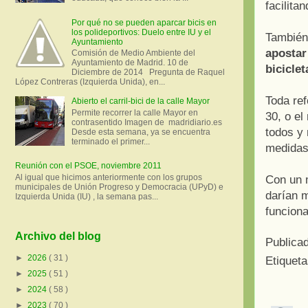
facilita
Por qué no se pueden aparcar bicis en
los polideportivos: Duelo entre IU y el
También
Ayuntamiento
apostar
Comisión de Medio Ambiente del
Ayuntamiento de Madrid. 10 de
biciclet
Diciembre de 2014 Pregunta de Raquel
López Contreras (Izquierda Unida), en...
Toda re
Abierto el carril-bici de la calle Mayor
Permite recorrer la calle Mayor en
30, o el
contrasentido Imagen de madridiario.es
todos y 
Desde esta semana, ya se encuentra
terminado el primer...
medidas
Reunión con el PSOE, noviembre 2011
Al igual que hicimos anteriormente con los grupos
Con un 
municipales de Unión Progreso y Democracia (UPyD) e
darían m
Izquierda Unida (IU) , la semana pas...
funciona
Archivo del blog
Publica
►
2026
( 31 )
Etiquet
►
2025
( 51 )
►
2024
( 58 )
►
2023
( 70 )