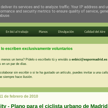
deliver its services and to analyze traffic. Your IP address and 
formance and security metrics to ensure quality of service, gen
abuse.
En bici al trabajo
Planos
Divulgación
Calidad del Aire
 lo escriben exclusivamente voluntarios
menos un tema? Pídelo o escríbelo tú y enviálo a
enbici@espormadrid.es
 en un par de días.
colaborar sin escribir o si te ha gustado un artículo, puedes invitar a una cañ
ue siempre hace ilusión.
11 de febrero de 2010
ity - Plano para el ciclista urbano de Madrid