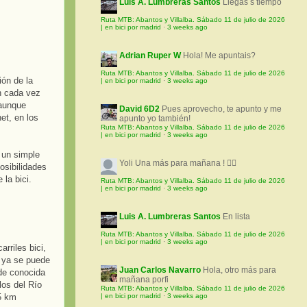
Luis A. Lumbreras Santos
Llegas s tiempo
Ruta MTB: Abantos y Villalba. Sábado 11 de julio de 2026
| en bici por madrid
·
3 weeks ago
Adrian Ruper W
Hola! Me apuntais?
Ruta MTB: Abantos y Villalba. Sábado 11 de julio de 2026
ión de la
| en bici por madrid
·
3 weeks ago
n cada vez
 aunque
David 6D2
Pues aprovecho, te apunto y me
et, en los
apunto yo también!
Ruta MTB: Abantos y Villalba. Sábado 11 de julio de 2026
| en bici por madrid
·
3 weeks ago
n un simple
Yoli
Una más para mañana ! 🚵‍♀️
osibilidades
 la bici.
Ruta MTB: Abantos y Villalba. Sábado 11 de julio de 2026
| en bici por madrid
·
3 weeks ago
Luis A. Lumbreras Santos
En lista
Ruta MTB: Abantos y Villalba. Sábado 11 de julio de 2026
| en bici por madrid
·
3 weeks ago
arriles bici,
o ya se puede
Juan Carlos Navarro
Hola, otro más para
rde conocida
mañana porfi
los del Río
Ruta MTB: Abantos y Villalba. Sábado 11 de julio de 2026
5 km
| en bici por madrid
·
3 weeks ago