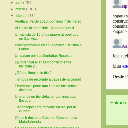
►
abril
( 76 )
►
marzo
( 101 )
▼
febrero
( 88 )
Vuelta al Pardo 2010, domingo 7 de marzo
Al filo de lo imposible - Rodando por ti
Un ciclista de 16 años muere atropellado
en San Ag...
enbicipormadrid.es en la revista Ciclismo a
Fondo
Un paseo por las Montañas Rocosas
La potencial alianza y conflicto entre
bicicleta y...
¿Dónde limpias tu bici?
Tiempos de recorrido a través de la ciudad
EcoAvantis pone una flota de bicicletas a
disposic...
Itinerarios en bicicleta por caminos que
llevaban...
Entrada 
10 consejos para moverte en bici por la
ciudad
Cómo ir desde la Casa de Campo hasta
Majadahonda