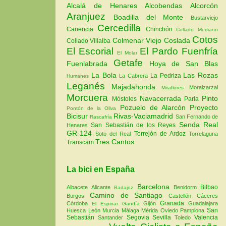
Alcalá de Henares
Alcobendas
Alcorcón
Aranjuez
Boadilla del Monte
Bustarviejo
Cercedilla
Canencia
Chinchón
Collado Mediano
Cotos
Colmenar Viejo
Coslada
Collado Villalba
El Escorial
El Pardo
Fuenfría
El Molar
Getafe
Fuenlabrada
Hoya de San Blas
La Bola
Las Rozas
La Pedriza
La Cabrera
Humanes
Leganés
Majadahonda
Moralzarzal
Miraflores
Morcuera
Navacerrada
Pinto
Móstoles
Parla
Pozuelo de Alarcón
Proyecto
Pontón de la Oliva
Bicisur
Rivas-Vaciamadrid
San Fernando de
Rascafría
Senda Real
San Sebastián de los Reyes
Henares
GR-124
Torrejón de Ardoz
Soto del Real
Torrelaguna
Tres Cantos
Transcam
La bici en España
Barcelona
Bilbao
Albacete
Alicante
Benidorm
Badajoz
Camino de Santiago
Burgos
Castellón
Cáceres
Granada
Córdoba
Gijón
Guadalajara
El Espinar
Gandía
San
Huesca
León
Murcia
Málaga
Mérida
Oviedo
Pamplona
Sebastián
Segovia
Sevilla
Valencia
Santander
Toledo