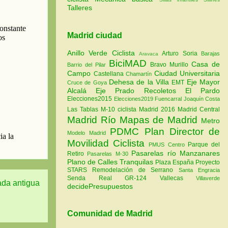
Talleres
Madrid ciudad
Anillo Verde Ciclista
Arturo Soria
Barajas
Aravaca
BiciMAD
Casa de
Bravo Murillo
Barrio del Pilar
Campo
Ciudad Universitaria
Castellana
Chamartín
Dehesa de la Villa
Eje Mayor
EMT
Cruce de Goya
Alcalá
Eje Prado Recoletos
El Pardo
Elecciones2015
Elecciones2019
Fuencarral
Joaquín Costa
Las Tablas
M-10 ciclista
Madrid 2016
Madrid Central
Madrid Río
Mapas de Madrid
Metro
PDMC Plan Director de
Modelo Madrid
Movilidad Ciclista
Parque del
PMUS Centro
Pasarelas río Manzanares
Retiro
Pasarelas M-30
Plano de Calles Tranquilas
Plaza España
Proyecto
STARS
Remodelación de Serrano
Santa Engracia
Senda Real GR-124
Vallecas
Villaverde
ada antigua
decidePresupuestos
Comunidad de Madrid