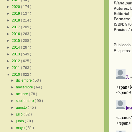
►
2021
( 94 )
Plano para
►
2020
( 174 )
Autores:
B
Editorial:
►
2019
( 137 )
Formato:
►
2018
( 214 )
ISBN:
978
►
2017
( 209 )
Precio:
7 e
►
2016
( 263 )
►
2015
( 288 )
Publicado
►
2014
( 287 )
Etiquetas
►
2013
( 549 )
►
2012
( 625 )
►
2011
( 763 )
▼
2010
( 822 )
►
diciembre
( 53 )
►
noviembre
( 64 )
►
octubre
( 78 )
►
septiembre
( 90 )
►
agosto
( 45 )
►
julio
( 52 )
►
junio
( 70 )
►
mayo
( 81 )