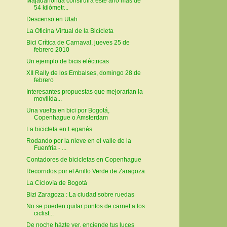
Majadahonda construirá este año más de
54 kilómetr...
Descenso en Utah
La Oficina Virtual de la Bicicleta
Bici Crítica de Carnaval, jueves 25 de
febrero 2010
Un ejemplo de bicis eléctricas
XII Rally de los Embalses, domingo 28 de
febrero
Interesantes propuestas que mejorarían la
movilida...
Una vuelta en bici por Bogotá,
Copenhague o Amsterdam
La bicicleta en Leganés
Rodando por la nieve en el valle de la
Fuenfría - ...
Contadores de bicicletas en Copenhague
Recorridos por el Anillo Verde de Zaragoza
La Ciclovía de Bogotá
Bizi Zaragoza : La ciudad sobre ruedas
No se pueden quitar puntos de carnet a los
ciclist...
De noche házte ver, enciende tus luces