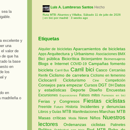
Luis A. Lumbreras Santos
Hecho
 sea la
Ruta MTB: Abantos y Villalba. Sábado 11 de julio de 2026
igable.
| en bici por madrid
·
3 weeks ago
Etiquetas
ea excelente y
ner una
Aparcamientos de bicicletas
Alquiler de bicicletas
el valor de
Arquitectura y Urbanismo
Apps
Asociaciones
BMX
o de que ha
Bici pública
Bicicrítica
Bicienjambre
Bicimensajeros
izado la base
Blogs e Internet
Campañas fomento
COVID-19
uesto en
Carril bici
bicicleta
Casco
Cercanías
Carril Bus
de los
Ciclismo de carretera
Renfe
Ciclismo en femenino
al y
Ciclocarril
Cicloturismo
Competición
Cine
Consejos para empezar
Cursos
DGT
Datos
DH
y estadísticas
Deporte
Diseño
Encuestas
ado en
Excursiones
Falsos mitos
Exposiciones
Famosos en bici
a madrileña o
Fiestas ciclistas
Ferias y Congresos
Incidentes y denuncias
Freeride
Historia
Futuro
MTB
Marchas MTB
Libros y Guías
Manifestaciones
Nuestros
Masas críticas
Niños
Nieve
Moda
lectores
Ordenanzas ciclistas
Patinetes
Política
Red MTB
Robo de
Publicidad con bicis