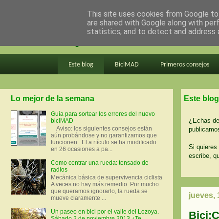
This site uses cookies from Google to 
are shared with Google along with per
en bici por madrid
statistics, and to detect and address 
Este blog
BiciMAD
Primeros consejos
Lo mejor de la semana
Este blog
Guía para sortear los errores del nuevo
¿Echas de 
biciMAD
Aviso: los siguientes consejos están
publicamos
aún probándose y no garantizamos que
funcionen. El a rtículo se ha modificado
Si quieres 
en 26 ocasiones a pa...
escribe, q
Como centrar una rueda: tensado de
radios
Mecánica básica de supervivencia ciclista
A veces no hay más remedio. Por mucho
que queramos ignorarlo, la rueda se
jueves, 
mueve claramente ...
Un paseo en bici por el valle del Lozoya.
Bici:C
Sábado 2 de noviembre 2013 ¿Te