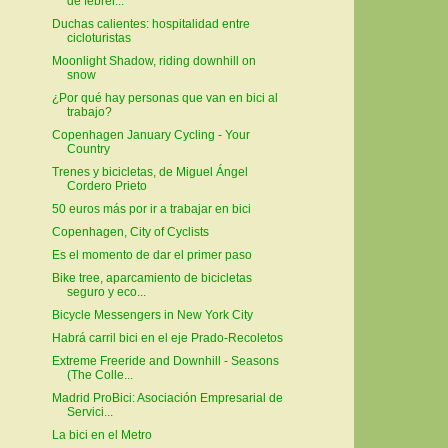
de febrer...
Duchas calientes: hospitalidad entre
cicloturistas
Moonlight Shadow, riding downhill on
snow
¿Por qué hay personas que van en bici al
trabajo?
Copenhagen January Cycling - Your
Country
Trenes y bicicletas, de Miguel Ángel
Cordero Prieto
50 euros más por ir a trabajar en bici
Copenhagen, City of Cyclists
Es el momento de dar el primer paso
Bike tree, aparcamiento de bicicletas
seguro y eco...
Bicycle Messengers in New York City
Habrá carril bici en el eje Prado-Recoletos
Extreme Freeride and Downhill - Seasons
(The Colle...
Madrid ProBici: Asociación Empresarial de
Servici...
La bici en el Metro