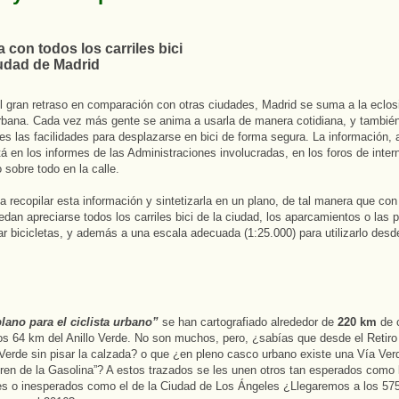
con todos los carriles bici
iudad de Madrid
l gran retraso en comparación con otras ciudades, Madrid se suma a la eclos
urbana. Cada vez más gente se anima a usarla de manera cotidiana, y tambié
s las facilidades para desplazarse en bici de forma segura. La información,
stá en los informes de las Administraciones involucradas, en los foros de intern
 sobre todo en la calle.
ba recopilar esta información y sintetizarla en un plano, de tal manera que co
edan apreciarse todos los carriles bici de la ciudad, los aparcamientos o las p
lar bicicletas, y además a una escala adecuada (1:25.000) para utilizarlo desde
lano para el ciclista urbano”
se han cartografiado alrededor de
220 km
de c
los 64 km del Anillo Verde. No son muchos, pero, ¿sabías que desde el Retir
lo Verde sin pisar la calzada? o que ¿en pleno casco urbano existe una Vía Ve
ren de la Gasolina”? A estos trazados se les unen otros tan esperados como 
s o inesperados como el de la Ciudad de Los Ángeles ¿Llegaremos a los 57