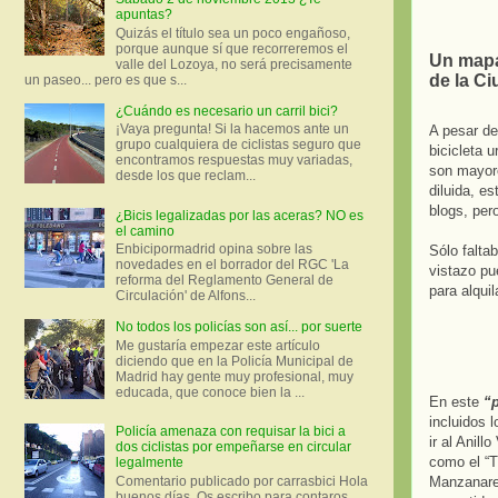
apuntas?
Quizás el título sea un poco engañoso,
porque aunque sí que recorreremos el
Un mapa 
valle del Lozoya, no será precisamente
de la C
un paseo... pero es que s...
¿Cuándo es necesario un carril bici?
¡Vaya pregunta! Si la hacemos ante un
A pesar de
grupo cualquiera de ciclistas seguro que
bicicleta 
encontramos respuestas muy variadas,
son mayore
desde los que reclam...
diluida, e
blogs, pero
¿Bicis legalizadas por las aceras? NO es
el camino
Enbicipormadrid opina sobre las
Sólo falta
novedades en el borrador del RGC 'La
vistazo pu
reforma del Reglamento General de
para alqui
Circulación' de Alfons...
No todos los policías son así... por suerte
Me gustaría empezar este artículo
diciendo que en la Policía Municipal de
Madrid hay gente muy profesional, muy
educada, que conoce bien la ...
En este
“p
incluidos 
Policía amenaza con requisar la bici a
ir al Anil
dos ciclistas por empeñarse en circular
como el “T
legalmente
Comentario publicado por carrasbici Hola
Manzanare
buenos días. Os escribo para contaros