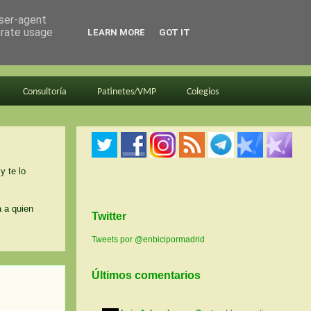
user-agent
erate usage
LEARN MORE
GOT IT
Consultoría
Patinetes/VMP
Colegios
y te lo
a a quien
Twitter
Tweets por @enbicipormadrid
Últimos comentarios