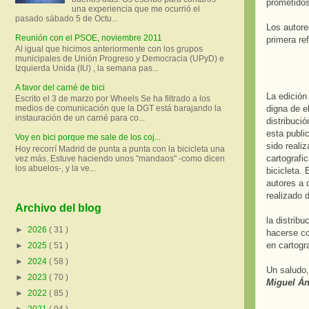
prometidos
una experiencia que me ocurrió el
pasado sábado 5 de Octu...
Los autore
Reunión con el PSOE, noviembre 2011
primera re
Al igual que hicimos anteriormente con los grupos
municipales de Unión Progreso y Democracia (UPyD) e
Izquierda Unida (IU) , la semana pas...
A favor del carné de bici
La edición
Escrito el 3 de marzo por Wheels Se ha filtrado a los
digna de e
medios de comunicación que la DGT está barajando la
instauración de un carné para co...
distribuci
esta publi
Voy en bici porque me sale de los coj...
sido reali
Hoy recorrí Madrid de punta a punta con la bicicleta una
cartografi
vez más. Estuve haciendo unos "mandaos" -como dicen
los abuelos-, y la ve...
bicicleta.
autores a 
realizado 
Archivo del blog
la distribu
►
2026
( 31 )
hacerse co
en cartogr
►
2025
( 51 )
►
2024
( 58 )
Un saludo,
►
2023
( 70 )
Miguel Án
►
2022
( 85 )