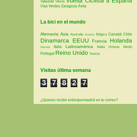
Vuelta Ciclista a España
Valladolid
Vitoria
Vías Verdes
Zaragoza
Ávila
La bici en el mundo
Alemania
Asia
Canadá
Chile
Australia
Bélgica
Austria
Dinamarca
EEUU
Holanda
Francia
Latinoamérica
Italia
Malta
Oriente Medio
Irlanda
Reino Unido
Portugal
Suecia
Visitas última semana
3
7
8
2
7
¿Quieres recibir enbicipormadrid en tu correo?