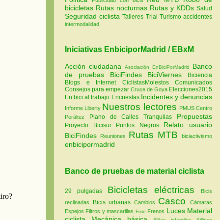
bicicletas
Rutas nocturnas
Rutas y KDDs
Salud
Seguridad ciclista
Talleres
Trial
Turismo
accidentes
intermodalidad
Iniciativas EnbiciporMadrid / EBxM
Acción ciudadana
Banco
Asociación EnBiciPorMadrid
de pruebas
BiciFindes
BiciViernes
Biciencia
Blogs e Internet
CiclistasMolestos
Comunicados
Consejos para empezar
Elecciones2015
Cruce de Goya
Incidentes y denuncias
En bici al trabajo
Encuestas
Nuestros lectores
Informe Liberty
PMUS Centro
Propuestas
Plano de Calles Tranquilas
Peráltez
Relato usuario
Proyecto Bicisur
Puntos Negros
Rutas MTB
BiciFindes
Reuniones
biciactivismo
enbicipormadrid
Banco de pruebas de material ciclista
Bicicletas eléctricas
29 pulgadas
Bicis
Casco
Bicis urbanas
reclinadas
Cambios
Cámaras
Luces
Material
Espejos
Filtros y mascarillas
Frenos
Fixie
ciclista
Mecánica básica
Sillas infantiles
Sillines