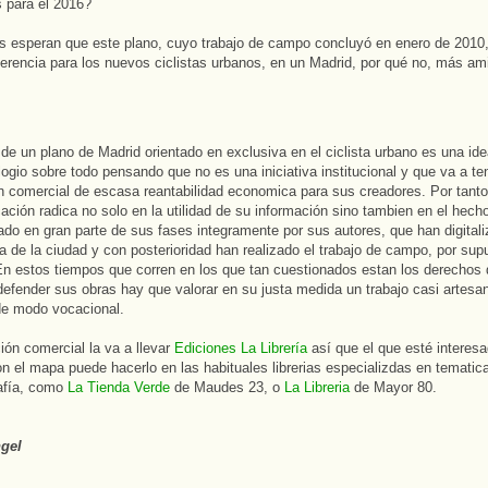
 para el 2016?
s esperan que este plano, cuyo trabajo de campo concluyó en enero de 2010,
ferencia para los nuevos ciclistas urbanos, en un Madrid, por qué no, más am
 de un plano de Madrid orientado en exclusiva en el ciclista urbano es una id
logio sobre todo pensando que no es una iniciativa institucional y que va a te
ón comercial de escasa reantabilidad economica para sus creadores. Por tanto 
cación radica no solo en la utilidad de su información sino tambien en el hech
zado en gran parte de sus fases integramente por sus autores, que han digital
ca de la ciudad y con posterioridad han realizado el trabajo de campo, por sup
 En estos tiempos que corren en los que tan cuestionados estan los derechos 
defender sus obras hay que valorar en su justa medida un trabajo casi artesan
de modo vocacional.
ción comercial la va a llevar
Ediciones La Librería
así que el que esté interes
n el mapa puede hacerlo en las habituales librerias especializdas en tematic
afía, como
La Tienda Verde
de Maudes 23, o
La Libreria
de Mayor 80.
gel