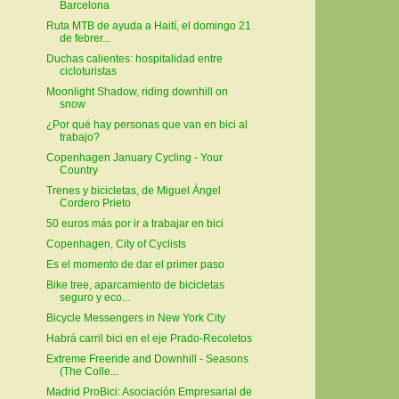
Barcelona
Ruta MTB de ayuda a Haití, el domingo 21
de febrer...
Duchas calientes: hospitalidad entre
cicloturistas
Moonlight Shadow, riding downhill on
snow
¿Por qué hay personas que van en bici al
trabajo?
Copenhagen January Cycling - Your
Country
Trenes y bicicletas, de Miguel Ángel
Cordero Prieto
50 euros más por ir a trabajar en bici
Copenhagen, City of Cyclists
Es el momento de dar el primer paso
Bike tree, aparcamiento de bicicletas
seguro y eco...
Bicycle Messengers in New York City
Habrá carril bici en el eje Prado-Recoletos
Extreme Freeride and Downhill - Seasons
(The Colle...
Madrid ProBici: Asociación Empresarial de