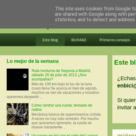
This site uses cookies from Google to 
are shared with Google along with per
en bici por madrid
statistics, and to detect and address
Este blog
BiciMAD
Primeros consejos
Lo mejor de la semana
Este b
Ruta nocturna de Segovia a Madrid,
sábado 20 de julio de 2013 ¿Nos
¿Echas 
acompañas?
Más de 100 km bajo la luz de la luna
enbici
(casi) llena Se acerca el mes de agosto,
muchos se van de vacaciones y nosotros
queremos despedir ...
Si quier
Como centrar una rueda: tensado de
invitar
radios
Mecánica básica de supervivencia ciclista
A veces no hay más remedio. Por mucho
que queramos ignorarlo, la rueda se
mueve claramente ...
miérc
Un paseo en bici por el valle del Lozoya.