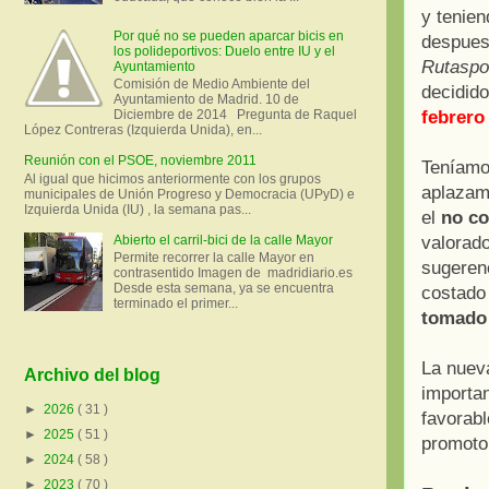
y tenien
Por qué no se pueden aparcar bicis en
despues 
los polideportivos: Duelo entre IU y el
Rutaspo
Ayuntamiento
Comisión de Medio Ambiente del
decidid
Ayuntamiento de Madrid. 10 de
febrero
Diciembre de 2014 Pregunta de Raquel
López Contreras (Izquierda Unida), en...
Reunión con el PSOE, noviembre 2011
Teníam
Al igual que hicimos anteriormente con los grupos
aplazam
municipales de Unión Progreso y Democracia (UPyD) e
Izquierda Unida (IU) , la semana pas...
el
no co
valorado
Abierto el carril-bici de la calle Mayor
Permite recorrer la calle Mayor en
sugerenc
contrasentido Imagen de madridiario.es
Desde esta semana, ya se encuentra
costado 
terminado el primer...
tomado 
La nueva
Archivo del blog
importa
►
2026
( 31 )
favorabl
►
2025
( 51 )
promotor
►
2024
( 58 )
►
2023
( 70 )