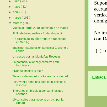
►
junio
( 70 )
►
mayo
( 81 )
►
abril
( 76 )
►
marzo
( 101 )
▼
febrero
( 88 )
Vuelta al Pardo 2010, domingo 7 de marzo
Al filo de lo imposible - Rodando por ti
Un ciclista de 16 años muere atropellado
en San Ag...
enbicipormadrid.es en la revista Ciclismo a
Fondo
Un paseo por las Montañas Rocosas
La potencial alianza y conflicto entre
bicicleta y...
¿Dónde limpias tu bici?
Tiempos de recorrido a través de la ciudad
Entrada 
EcoAvantis pone una flota de bicicletas a
disposic...
Itinerarios en bicicleta por caminos que
llevaban...
10 consejos para moverte en bici por la
ciudad