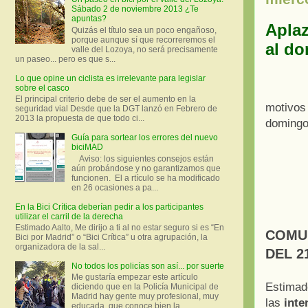
Sábado 2 de noviembre 2013 ¿Te
apuntas?
Aplaz
Quizás el título sea un poco engañoso,
porque aunque sí que recorreremos el
al d
valle del Lozoya, no será precisamente
un paseo... pero es que s...
Lo que opine un ciclista es irrelevante para legislar
sobre el casco
El principal criterio debe de ser el aumento en la
motivos
seguridad vial Desde que la DGT lanzó en Febrero de
2013 la propuesta de que todo ci...
domingo
Guía para sortear los errores del nuevo
biciMAD
Aviso: los siguientes consejos están
aún probándose y no garantizamos que
funcionen. El a rtículo se ha modificado
en 26 ocasiones a pa...
En la Bici Crítica deberían pedir a los participantes
utilizar el carril de la derecha
Estimado Aalto, Me dirijo a ti al no estar seguro si es “En
COMU
Bici por Madrid” o “Bici Crítica” u otra agrupación, la
organizadora de la sal...
DEL 2
No todos los policías son así... por suerte
Me gustaría empezar este artículo
Estimad
diciendo que en la Policía Municipal de
Madrid hay gente muy profesional, muy
las
inte
educada, que conoce bien la ...