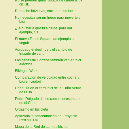
No se pueden quitar puntos de carnet a los
ciclist...
De noche házte ver, enciende tus luces
No necesitas ser un héroe para moverte en
bici
¿Te gustaría que tu alcalde, para dar
ejemplo, fue...
El nuevo Times Square, un ejemplo a
seguir
Aprobado el deslinde y el cambio de
trazado de var...
Las cartas de Correos también van en bici
eléctrica
Biking to Work
Comparación de velocidad entre coche y
bici en ciudad
Chapuza en el carril bici de la Cuña Verde
de O'Do...
Pedro Delgado dimite como representante
en el Cons...
Orgasmo en bicicleta
Aplazada la concentración del Proyecto
Red MTB al ...
Mapa de la Red de carriles bici de