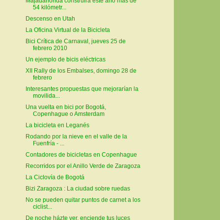
Majadahonda construirá este año más de
54 kilómetr...
Descenso en Utah
La Oficina Virtual de la Bicicleta
Bici Crítica de Carnaval, jueves 25 de
febrero 2010
Un ejemplo de bicis eléctricas
XII Rally de los Embalses, domingo 28 de
febrero
Interesantes propuestas que mejorarían la
movilida...
Una vuelta en bici por Bogotá,
Copenhague o Amsterdam
La bicicleta en Leganés
Rodando por la nieve en el valle de la
Fuenfría - ...
Contadores de bicicletas en Copenhague
Recorridos por el Anillo Verde de Zaragoza
La Ciclovía de Bogotá
Bizi Zaragoza : La ciudad sobre ruedas
No se pueden quitar puntos de carnet a los
ciclist...
De noche házte ver, enciende tus luces