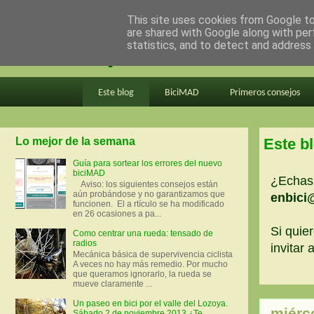
This site uses cookies from Google to 
are shared with Google along with per
en bici por madrid
statistics, and to detect and address
Este blog
BiciMAD
Primeros consejos
Lo mejor de la semana
Este b
Guía para sortear los errores del nuevo
biciMAD
¿Echas 
Aviso: los siguientes consejos están
aún probándose y no garantizamos que
enbici
funcionen. El a rtículo se ha modificado
en 26 ocasiones a pa...
Si quier
Como centrar una rueda: tensado de
radios
invitar
Mecánica básica de supervivencia ciclista
A veces no hay más remedio. Por mucho
que queramos ignorarlo, la rueda se
mueve claramente ...
Un paseo en bici por el valle del Lozoya.
miérc
Sábado 2 de noviembre 2013 ¿Te