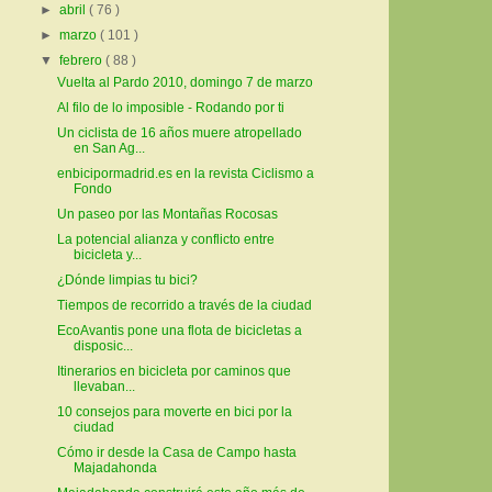
►
abril
( 76 )
►
marzo
( 101 )
▼
febrero
( 88 )
Vuelta al Pardo 2010, domingo 7 de marzo
Al filo de lo imposible - Rodando por ti
Un ciclista de 16 años muere atropellado
en San Ag...
enbicipormadrid.es en la revista Ciclismo a
Fondo
Un paseo por las Montañas Rocosas
La potencial alianza y conflicto entre
bicicleta y...
¿Dónde limpias tu bici?
Tiempos de recorrido a través de la ciudad
EcoAvantis pone una flota de bicicletas a
disposic...
Itinerarios en bicicleta por caminos que
llevaban...
10 consejos para moverte en bici por la
ciudad
Cómo ir desde la Casa de Campo hasta
Majadahonda