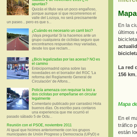
apuntas?
Quizás el título sea un poco engañoso,
Mapa 
porque aunque sí que recorreremos el
valle del Lozoya, no será precisamente
un paseo... pero es que s...
En la ci
¿Cuándo es necesario un carril bici?
últimos 
¡Vaya pregunta! Si la hacemos ante un
bicicle
grupo cualquiera de ciclistas seguro que
encontramos respuestas muy variadas,
actuali
desde los que reclam...
bicicle
¿Bicis legalizadas por las aceras? NO es
el camino
La red 
Enbicipormadrid opina sobre las
novedades en el borrador del RGC 'La
156 km
reforma del Reglamento General de
Circulación' de Alfons...
Policía amenaza con requisar la bici a
dos ciclistas por empeñarse en circular
legalmente
Mapa de 
Comentario publicado por carrasbici Hola
buenos días. Os escribo para contaros
una experiencia que me ocurrió el
pasado sábado 5 de Octu...
En el ma
tráfico 
Reunión con el PSOE, noviembre 2011
Al igual que hicimos anteriormente con los grupos
están lo
municipales de Unión Progreso y Democracia (UPyD) e