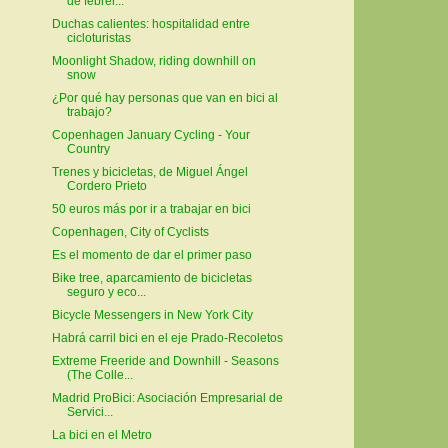
de febrer...
Duchas calientes: hospitalidad entre
cicloturistas
Moonlight Shadow, riding downhill on
snow
¿Por qué hay personas que van en bici al
trabajo?
Copenhagen January Cycling - Your
Country
Trenes y bicicletas, de Miguel Ángel
Cordero Prieto
50 euros más por ir a trabajar en bici
Copenhagen, City of Cyclists
Es el momento de dar el primer paso
Bike tree, aparcamiento de bicicletas
seguro y eco...
Bicycle Messengers in New York City
Habrá carril bici en el eje Prado-Recoletos
Extreme Freeride and Downhill - Seasons
(The Colle...
Madrid ProBici: Asociación Empresarial de
Servici...
La bici en el Metro