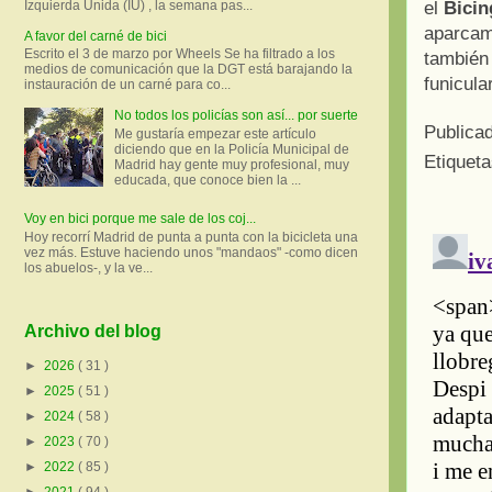
el
Bicin
Izquierda Unida (IU) , la semana pas...
aparcam
A favor del carné de bici
Escrito el 3 de marzo por Wheels Se ha filtrado a los
también
medios de comunicación que la DGT está barajando la
funicula
instauración de un carné para co...
No todos los policías son así... por suerte
Publica
Me gustaría empezar este artículo
diciendo que en la Policía Municipal de
Etiquet
Madrid hay gente muy profesional, muy
educada, que conoce bien la ...
Voy en bici porque me sale de los coj...
Hoy recorrí Madrid de punta a punta con la bicicleta una
vez más. Estuve haciendo unos "mandaos" -como dicen
los abuelos-, y la ve...
Archivo del blog
►
2026
( 31 )
►
2025
( 51 )
►
2024
( 58 )
►
2023
( 70 )
►
2022
( 85 )