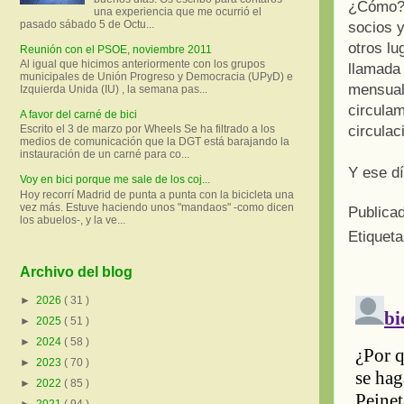
¿Cómo?
una experiencia que me ocurrió el
pasado sábado 5 de Octu...
socios 
otros lu
Reunión con el PSOE, noviembre 2011
Al igual que hicimos anteriormente con los grupos
llamad
municipales de Unión Progreso y Democracia (UPyD) e
mensual,
Izquierda Unida (IU) , la semana pas...
circulam
A favor del carné de bici
circulac
Escrito el 3 de marzo por Wheels Se ha filtrado a los
medios de comunicación que la DGT está barajando la
instauración de un carné para co...
Y ese d
Voy en bici porque me sale de los coj...
Hoy recorrí Madrid de punta a punta con la bicicleta una
vez más. Estuve haciendo unos "mandaos" -como dicen
Publica
los abuelos-, y la ve...
Etiquet
Archivo del blog
►
2026
( 31 )
►
2025
( 51 )
►
2024
( 58 )
►
2023
( 70 )
►
2022
( 85 )