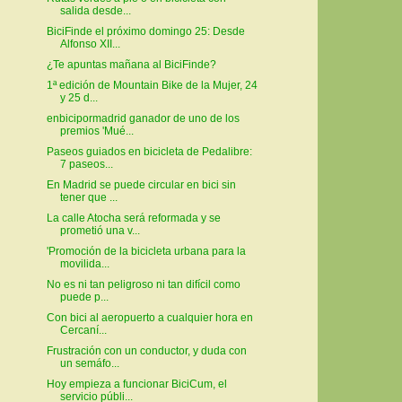
salida desde...
BiciFinde el próximo domingo 25: Desde
Alfonso XII...
¿Te apuntas mañana al BiciFinde?
1ª edición de Mountain Bike de la Mujer, 24
y 25 d...
enbicipormadrid ganador de uno de los
premios 'Mué...
Paseos guiados en bicicleta de Pedalibre:
7 paseos...
En Madrid se puede circular en bici sin
tener que ...
La calle Atocha será reformada y se
prometió una v...
'Promoción de la bicicleta urbana para la
movilida...
No es ni tan peligroso ni tan difícil como
puede p...
Con bici al aeropuerto a cualquier hora en
Cercaní...
Frustración con un conductor, y duda con
un semáfo...
Hoy empieza a funcionar BiciCum, el
servicio públi...