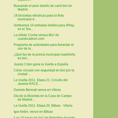
Buscando el peor diseño de carril bici en
Madrid
19 bicicletas eléctricas para la flota
municipal d...
Sorteamos 10 entradas dobles para 4Play,
en el Tea...
La viñeta 'Coche versus Bici' de
cuantocabron.com
Programa de actividades para fomentar el
uso de la...
¿Qué fue de la policía municipal madrileña
en bici...
Juanjo Cobo gana la Vuelta a España
Cómo circular con seguridad en bici por la
ciudad ...
La Vuelta 2011. Etapa 21. Circuito del
Jarama RACE...
Daniele Bennati vence en Vitoria
Día de la Bicicleta en la Casa de Campo
de Madrid....
La Vuelta 2011. Etapa 20. Bilbao - Vitoria
Igor Antón, vence en Bilbao
'Las 24 horas en bici' de Pedalibre durante