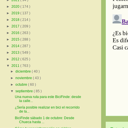
►
2021
( 94 )
►
2020
( 174 )
►
2019
( 137 )
►
2018
( 214 )
►
2017
( 209 )
►
2016
( 263 )
►
2015
( 288 )
►
2014
( 287 )
►
2013
( 549 )
►
2012
( 625 )
▼
2011
( 763 )
►
diciembre
( 40 )
►
noviembre
( 43 )
►
octubre
( 60 )
▼
septiembre
( 85 )
Una nueva ruta para este BiciFinde: desde
la calle...
¿Sería posible realizar en bici el recorrido
de la...
BiciFinde sábado 1 de octubre: Desde
Chueca hasta ...