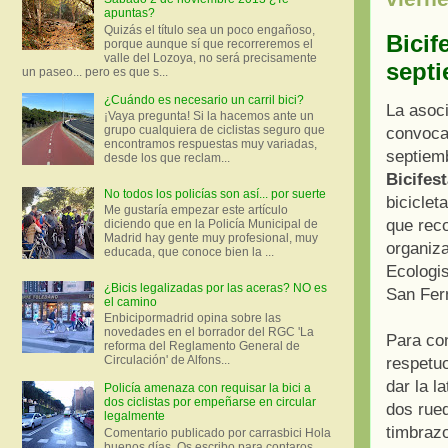
apuntas?
Quizás el título sea un poco engañoso,
Bicif
porque aunque sí que recorreremos el
valle del Lozoya, no será precisamente
sept
un paseo... pero es que s...
¿Cuándo es necesario un carril bici?
La asoc
¡Vaya pregunta! Si la hacemos ante un
grupo cualquiera de ciclistas seguro que
convoca
encontramos respuestas muy variadas,
septiemb
desde los que reclam...
Bicifes
No todos los policías son así... por suerte
biciclet
Me gustaría empezar este artículo
que reco
diciendo que en la Policía Municipal de
Madrid hay gente muy profesional, muy
organiz
educada, que conoce bien la ...
Ecologi
¿Bicis legalizadas por las aceras? NO es
San Fer
el camino
Enbicipormadrid opina sobre las
novedades en el borrador del RGC 'La
Para co
reforma del Reglamento General de
Circulación' de Alfons...
respetu
dar la l
Policía amenaza con requisar la bici a
dos ciclistas por empeñarse en circular
dos rue
legalmente
timbraz
Comentario publicado por carrasbici Hola
buenos días. Os escribo para contaros