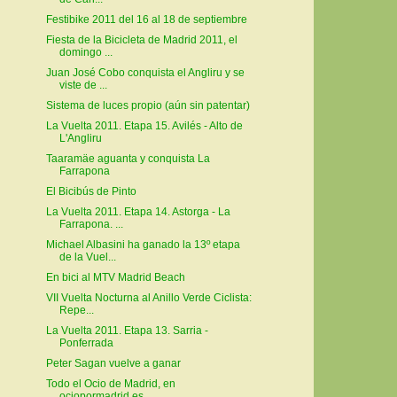
Festibike 2011 del 16 al 18 de septiembre
Fiesta de la Bicicleta de Madrid 2011, el
domingo ...
Juan José Cobo conquista el Angliru y se
viste de ...
Sistema de luces propio (aún sin patentar)
La Vuelta 2011. Etapa 15. Avilés - Alto de
L'Angliru
Taaramäe aguanta y conquista La
Farrapona
El Bicibús de Pinto
La Vuelta 2011. Etapa 14. Astorga - La
Farrapona. ...
Michael Albasini ha ganado la 13º etapa
de la Vuel...
En bici al MTV Madrid Beach
VII Vuelta Nocturna al Anillo Verde Ciclista:
Repe...
La Vuelta 2011. Etapa 13. Sarria -
Ponferrada
Peter Sagan vuelve a ganar
Todo el Ocio de Madrid, en
ociopormadrid.es