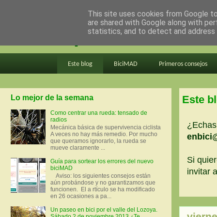
This site uses cookies from Google to 
are shared with Google along with per
en bici por madrid
statistics, and to detect and address
Este blog
BiciMAD
Primeros consejos
Lo mejor de la semana
Este b
Como centrar una rueda: tensado de
radios
¿Echas 
Mecánica básica de supervivencia ciclista
A veces no hay más remedio. Por mucho
enbici
que queramos ignorarlo, la rueda se
mueve claramente ...
Si quier
Guía para sortear los errores del nuevo
biciMAD
invitar
Aviso: los siguientes consejos están
aún probándose y no garantizamos que
funcionen. El a rtículo se ha modificado
en 26 ocasiones a pa...
Un paseo en bici por el valle del Lozoya.
viern
Sábado 2 de noviembre 2013 ¿Te