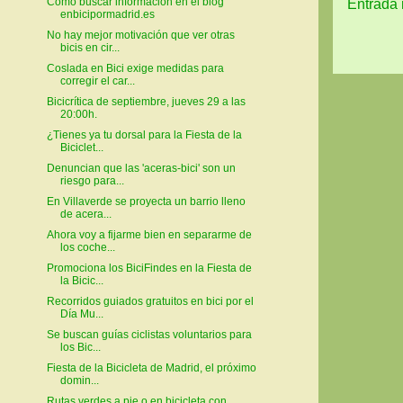
Cómo buscar información en el blog
Entrada 
enbicipormadrid.es
No hay mejor motivación que ver otras
bicis en cir...
Coslada en Bici exige medidas para
corregir el car...
Bicicrítica de septiembre, jueves 29 a las
20:00h.
¿Tienes ya tu dorsal para la Fiesta de la
Biciclet...
Denuncian que las 'aceras-bici' son un
riesgo para...
En Villaverde se proyecta un barrio lleno
de acera...
Ahora voy a fijarme bien en separarme de
los coche...
Promociona los BiciFindes en la Fiesta de
la Bicic...
Recorridos guiados gratuitos en bici por el
Día Mu...
Se buscan guías ciclistas voluntarios para
los Bic...
Fiesta de la Bicicleta de Madrid, el próximo
domin...
Rutas verdes a pie o en bicicleta con